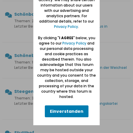
information about our users
with our advertising and
Schönbaum
analytics partners. For
Themen: 24 Beiträge: 159
additional details, refer to our
Letzter Beitrag:
Denkmalgeschütztes Müllerhaus in
Privacy Policy
.
Schönbaum
By clicking "
I AGREE
" below, you
agree to our
Privacy Policy
and
our personal data processing
and cookie practices as
Schöneberg
described therein. You also
Themen: 15 Beiträge: 108
acknowledge that this forum
Letzter Beitrag:
Heinz Albert Pohl: Schöneberg an der Weichsel
may be hosted outside your
country and you consent to the
collection, storage, and
processing of your data in the
Steegen
country where this forum is
hosted.
Themen: 35 Beiträge: 331
Letzter Beitrag:
1.907 Namen aus der Haushaltungskartei
Steegen 1939
Einverstanden
Stutthof