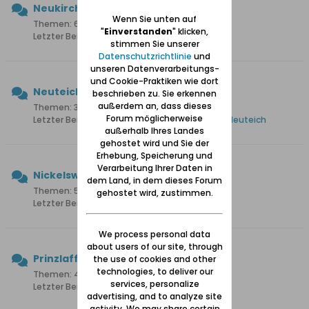
Neukirch
Wenn Sie unten auf
Themen: 6 Beiträge: 31
"
Einverstanden
" klicken,
Letzter Beitrag:
Nur eine Erinnerrung
stimmen Sie unserer
Datenschutzrichtlinie
und
unseren Datenverarbeitungs-
und Cookie-Praktiken wie dort
Neuteich
beschrieben zu. Sie erkennen
außerdem an, dass dieses
Themen: 33 Beiträge: 372
Forum möglicherweise
Letzter Beitrag:
Wohnung mieten im Werder / Neuteich
außerhalb Ihres Landes
gehostet wird und Sie der
Erhebung, Speicherung und
Verarbeitung Ihrer Daten in
Nickelswalde
dem Land, in dem dieses Forum
Themen: 52 Beiträge: 419
gehostet wird, zustimmen.
Letzter Beitrag:
Hof Knoop in Nickelswalde
We process personal data
about users of our site, through
Prinzlaff
the use of cookies and other
technologies, to deliver our
Themen: 40 Beiträge: 264
services, personalize
Letzter Beitrag:
Biber an der Elbinger Weichsel
advertising, and to analyze site
activity. We may share certain