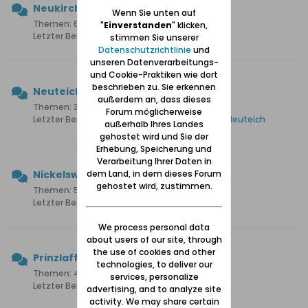
Neukirch
Wenn Sie unten auf
Themen: 6 Beiträge: 31
"
Einverstanden
" klicken,
Letzter Beitrag:
Nur eine Erinnerrung
stimmen Sie unserer
Datenschutzrichtlinie
und
unseren Datenverarbeitungs-
und Cookie-Praktiken wie dort
beschrieben zu. Sie erkennen
Neuteich
außerdem an, dass dieses
Themen: 33 Beiträge: 372
Forum möglicherweise
Letzter Beitrag:
Wohnung mieten im Werder / Neuteich
außerhalb Ihres Landes
gehostet wird und Sie der
Erhebung, Speicherung und
Verarbeitung Ihrer Daten in
Nickelswalde
dem Land, in dem dieses Forum
gehostet wird, zustimmen.
Themen: 52 Beiträge: 419
Letzter Beitrag:
Hof Knoop in Nickelswalde
We process personal data
about users of our site, through
the use of cookies and other
Prinzlaff
technologies, to deliver our
Themen: 40 Beiträge: 264
services, personalize
Letzter Beitrag:
Biber an der Elbinger Weichsel
advertising, and to analyze site
activity. We may share certain