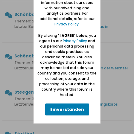
information about our users
with our advertising and
analytics partners. For
Schönbaum
additional details, refer to our
Themen: 24 Beiträge: 159
Privacy Policy
.
Letzter Beitrag:
Denkmalgeschütztes Müllerhaus in
Schönbaum
By clicking "
I AGREE
" below, you
agree to our
Privacy Policy
and
our personal data processing
and cookie practices as
Schöneberg
described therein. You also
acknowledge that this forum
Themen: 15 Beiträge: 108
may be hosted outside your
Letzter Beitrag:
Heinz Albert Pohl: Schöneberg an der Weichsel
country and you consent to the
collection, storage, and
processing of your data in the
country where this forum is
Steegen
hosted.
Themen: 35 Beiträge: 331
Letzter Beitrag:
1.907 Namen aus der Haushaltungskartei
Einverstanden
Steegen 1939
Stutthof