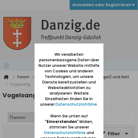
Anmelden oder Registrieren
Wir verarbeiten
personenbezogene Daten über
Nutzer unserer Website mithilfe
von Cookies und anderen
Technologien, um unsere
Forum
Werder (zwischen Weichsel und Nogat) und Haff
Dienste bereitzustellen und
Vogelsang
Websiteaktivitäten zu
analysieren. Weitere
Vogelsang
Einzelheiten finden Sie in
unserer
Datenschutzrichtlinie
.
Wenn Sie unten auf
"
Einverstanden
" klicken,
stimmen Sie unserer
Datenschutzrichtlinie
und
Filter