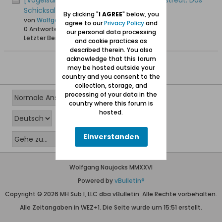
[Vogelsang / Skowronki] In alle Winde zerstreut. Das
Schicksal der Vogelsänger
By clicking "
I AGREE
" below, you
von
Wolfgang
agree to our
Privacy Policy
and
0 Antworten
18.282 Hits
0 Likes
our personal data processing
Letzter Beitrag
08.04.2008, 23:53
and cookie practices as
described therein. You also
acknowledge that this forum
may be hosted outside your
country and you consent to the
collection, storage, and
processing of your data in the
country where this forum is
hosted.
Einverstanden
Wolfgang Naujocks MMXXVI
Powered by
vBulletin®
Copyright © 2026 MH Sub I, LLC dba vBulletin. Alle Rechte vorbehalten.
Alle Zeitangaben in WEZ+1. Die Seite wurde um 15:51 erstellt.