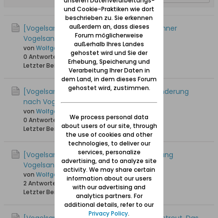
unseren Datenverarbeitungs-
und Cookie-Praktiken wie dort
beschrieben zu. Sie erkennen
außerdem an, dass dieses
[Vogelsang / Skowronki] Woher die Bewohner
Forum möglicherweise
Vogelsangs stammten
außerhalb Ihres Landes
von
Wolfgang
gehostet wird und Sie der
0 Antworten
29.469 Hits
0 Likes
Erhebung, Speicherung und
Letzter Beitrag
27.11.2017, 02:42
Verarbeitung Ihrer Daten in
dem Land, in dem dieses Forum
gehostet wird, zustimmen.
[Vogelsang / Skowronki] Kurt Hübert: Wanderung
nach Vogelsang
von
Wolfgang
We process personal data
0 Antworten
14.053 Hits
0 Likes
about users of our site, through
Letzter Beitrag
02.01.2013, 17:45
the use of cookies and other
technologies, to deliver our
services, personalize
[Vogelsang / Skowronki] Von der Versippung
advertising, and to analyze site
Vogelsangs
activity. We may share certain
von
Wolfgang
information about our users
2 Antworten
18.570 Hits
0 Likes
with our advertising and
Letzter Beitrag
30.11.2008, 01:00
analytics partners. For
additional details, refer to our
Privacy Policy
.