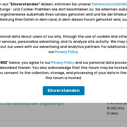
 auf "
Einverstanden
" klicken, stimmen Sie unserer
Datenschutzrichtlin
tungs- und Cookie-Praktiken wie dort beschrieben zu. Sie erkennen auß
öglicherweise außerhalb Ihres Landes gehostet wird und Sie der Erhebu
Statisti
beitung Ihrer Daten in dem Land, in dem dieses Forum gehostet wird, 
r Vogelsangs stammten
0 Antworte
29.469 Hits
sonal data about users of our site, through the use of cookies and othe
0 Likes
ur services, personalize advertising, and to analyze site activity. We may 
ut our users with our advertising and analytics partners. For additional d
our
Privacy Policy
.
rung nach Vogelsang
0 Antworte
14.053 Hits
GREE
" below, you agree to our
Privacy Policy
and our personal data proces
0 Likes
 described therein. You also acknowledge that this forum may be hosted
u consent to the collection, storage, and processing of your data in th
this forum is hosted.
Vogelsangs
2 Antworte
18.570 Hits
0 Likes
Einverstanden
ut. Das Schicksal der Vogelsänger
0 Antworte
18.282 Hits
0 Likes