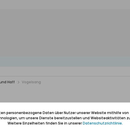
und Haff
Vogelsang
iten personenbezogene Daten über Nutzer unserer Website mithilfe von
onnements
Bilder
nologien, um unsere Dienste bereitzustellen und Websiteaktivitäten zu
Weitere Einzelheiten finden Sie in unserer
Datenschutzrichtlinie
.