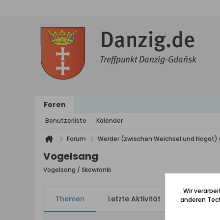
Foren
Benutzerliste
Kalender
Forum
Werder (zwischen Weichsel und Nogat) 
Vogelsang
Vogelsang / Skowronki
Wir verarbe
Themen
Letzte Aktivität
Meine Ab
anderen Tech