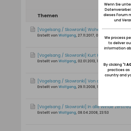
Wenn Sie unten
Datenverarbei
dieses Forum m
Themen
und Verar
[Vogelsang / Skowronki] Woher die Bewohne
Erstellt von
Wolfgang
,
27.11.2017, 02:42
We process per
to deliver o
information abo
[Vogelsang / Skowronki] Kurt Hübert: Wande
Erstellt von
Wolfgang
,
02.01.2013, 17:45
By clicking "
I A
practices as
country and yo
[Vogelsang / Skowronki] Von der Versippung 
Erstellt von
Wolfgang
,
29.11.2008, 11:43
[Vogelsang / Skowronki] In alle Winde zerstre
Erstellt von
Wolfgang
,
08.04.2008, 23:53