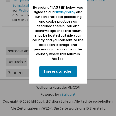
[Vogelsang / Skowronki] In alle Winde zerstreut. Das
Schicksal der Vogelsänger
By clicking "
I AGREE
" below, you
von
Wolfgang
agree to our
Privacy Policy
and
0 Antworten
18.282 Hits
0 Likes
our personal data processing
Letzter Beitrag
08.04.2008, 23:53
and cookie practices as
described therein. You also
acknowledge that this forum
may be hosted outside your
country and you consent to the
collection, storage, and
processing of your data in the
country where this forum is
hosted.
Einverstanden
Wolfgang Naujocks MMXXVI
Powered by
vBulletin®
Copyright © 2026 MH Sub I, LLC dba vBulletin. Alle Rechte vorbehalten.
Alle Zeitangaben in WEZ+1. Die Seite wurde um 15:31 erstellt.