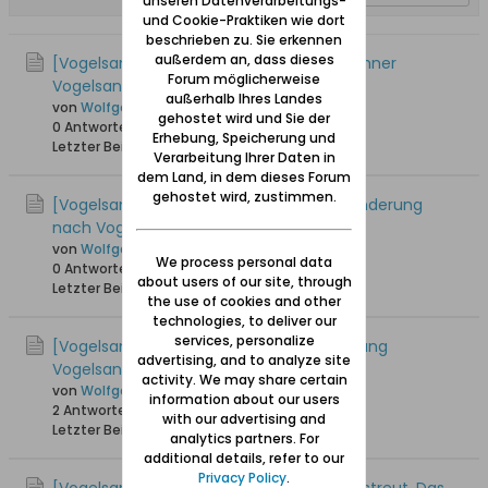
unseren Datenverarbeitungs-
und Cookie-Praktiken wie dort
beschrieben zu. Sie erkennen
außerdem an, dass dieses
[Vogelsang / Skowronki] Woher die Bewohner
Forum möglicherweise
Vogelsangs stammten
außerhalb Ihres Landes
von
Wolfgang
gehostet wird und Sie der
0 Antworten
29.469 Hits
0 Likes
Erhebung, Speicherung und
Letzter Beitrag
27.11.2017, 02:42
Verarbeitung Ihrer Daten in
dem Land, in dem dieses Forum
gehostet wird, zustimmen.
[Vogelsang / Skowronki] Kurt Hübert: Wanderung
nach Vogelsang
von
Wolfgang
We process personal data
0 Antworten
14.053 Hits
0 Likes
about users of our site, through
Letzter Beitrag
02.01.2013, 17:45
the use of cookies and other
technologies, to deliver our
services, personalize
[Vogelsang / Skowronki] Von der Versippung
advertising, and to analyze site
Vogelsangs
activity. We may share certain
von
Wolfgang
information about our users
2 Antworten
18.570 Hits
0 Likes
with our advertising and
Letzter Beitrag
30.11.2008, 01:00
analytics partners. For
additional details, refer to our
Privacy Policy
.