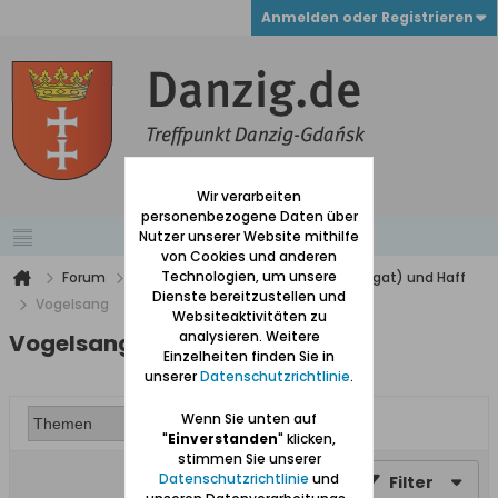
Anmelden oder Registrieren
Wir verarbeiten
personenbezogene Daten über
Nutzer unserer Website mithilfe
von Cookies und anderen
Technologien, um unsere
Forum
Werder (zwischen Weichsel und Nogat) und Haff
Dienste bereitzustellen und
Vogelsang
Websiteaktivitäten zu
analysieren. Weitere
Vogelsang
Einzelheiten finden Sie in
unserer
Datenschutzrichtlinie
.
Wenn Sie unten auf
"
Einverstanden
" klicken,
stimmen Sie unserer
Datenschutzrichtlinie
und
Filter