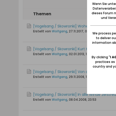
Wenn Sie unten
Datenverarbei
dieses Forum m
Themen
und Verar
[Vogelsang / Skowronki] Woher die Bewohne
Erstellt von
Wolfgang
,
27.11.2017, 02:42
We process per
to deliver o
information abo
[Vogelsang / Skowronki] Kurt Hübert: Wande
Erstellt von
Wolfgang
,
02.01.2013, 17:45
By clicking "
I A
practices as
country and yo
[Vogelsang / Skowronki] Von der Versippung 
Erstellt von
Wolfgang
,
29.11.2008, 11:43
[Vogelsang / Skowronki] In alle Winde zerstre
Erstellt von
Wolfgang
,
08.04.2008, 23:53