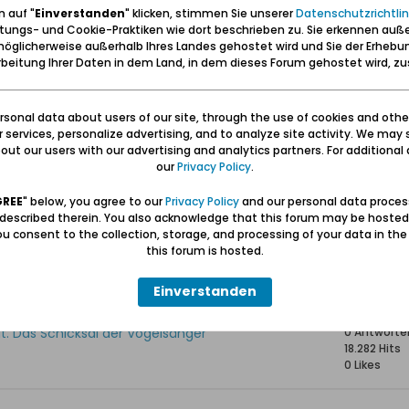
 auf "
Einverstanden
" klicken, stimmen Sie unserer
Datenschutzrichtlin
tungs- und Cookie-Praktiken wie dort beschrieben zu. Sie erkennen auß
öglicherweise außerhalb Ihres Landes gehostet wird und Sie der Erhebu
Statisti
beitung Ihrer Daten in dem Land, in dem dieses Forum gehostet wird, 
r Vogelsangs stammten
0 Antworte
29.469 Hits
sonal data about users of our site, through the use of cookies and othe
0 Likes
ur services, personalize advertising, and to analyze site activity. We may 
ut our users with our advertising and analytics partners. For additional d
our
Privacy Policy
.
rung nach Vogelsang
0 Antworte
14.053 Hits
GREE
" below, you agree to our
Privacy Policy
and our personal data proces
0 Likes
 described therein. You also acknowledge that this forum may be hosted
u consent to the collection, storage, and processing of your data in th
this forum is hosted.
Vogelsangs
2 Antworte
18.570 Hits
0 Likes
Einverstanden
ut. Das Schicksal der Vogelsänger
0 Antworte
18.282 Hits
0 Likes