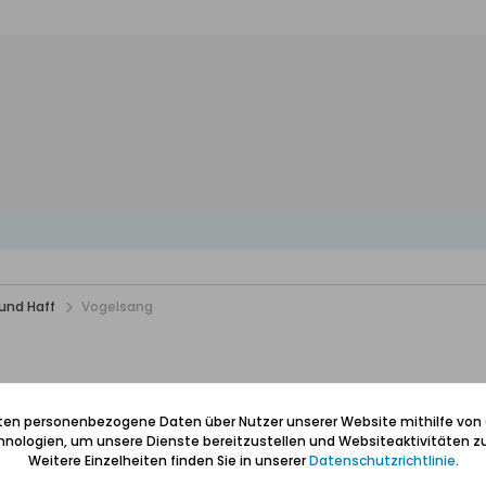
und Haff
Vogelsang
iten personenbezogene Daten über Nutzer unserer Website mithilfe von
onnements
Bilder
nologien, um unsere Dienste bereitzustellen und Websiteaktivitäten zu
Weitere Einzelheiten finden Sie in unserer
Datenschutzrichtlinie
.