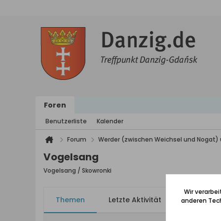
Foren
Benutzerliste
Kalender
Forum
Werder (zwischen Weichsel und Nogat) 
Vogelsang
Vogelsang / Skowronki
Wir verarbe
Themen
Letzte Aktivität
Meine Ab
anderen Tech