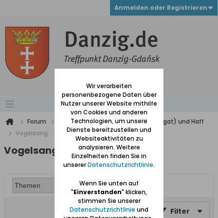
Anmelden oder Registrieren
Wir verarbeiten
personenbezogene Daten über
Nutzer unserer Website mithilfe
von Cookies und anderen
Technologien, um unsere
Forum
Werder (zwischen Weichsel und Nogat) und Haff
Dienste bereitzustellen und
Vogelsang
Websiteaktivitäten zu
analysieren. Weitere
Vogelsang
Einzelheiten finden Sie in
unserer
Datenschutzrichtlinie
.
Wenn Sie unten auf
"
Einverstanden
" klicken,
stimmen Sie unserer
Datenschutzrichtlinie
und
Filter