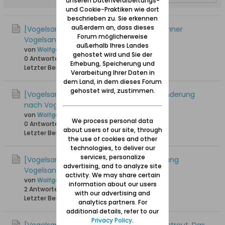
unseren Datenverarbeitungs-
und Cookie-Praktiken wie dort
beschrieben zu. Sie erkennen
außerdem an, dass dieses
[Vogelsang / Skowronki] Woher die Bewohner
Forum möglicherweise
Vogelsangs stammten
außerhalb Ihres Landes
von
Wolfgang
gehostet wird und Sie der
0 Antworten
29.471 Hits
0 Likes
Erhebung, Speicherung und
Letzter Beitrag
27.11.2017, 02:42
Verarbeitung Ihrer Daten in
dem Land, in dem dieses Forum
gehostet wird, zustimmen.
[Vogelsang / Skowronki] Kurt Hübert: Wanderung
nach Vogelsang
von
Wolfgang
We process personal data
0 Antworten
14.053 Hits
0 Likes
about users of our site, through
Letzter Beitrag
02.01.2013, 17:45
the use of cookies and other
technologies, to deliver our
services, personalize
[Vogelsang / Skowronki] Von der Versippung
advertising, and to analyze site
Vogelsangs
activity. We may share certain
von
Wolfgang
information about our users
2 Antworten
18.572 Hits
0 Likes
with our advertising and
Letzter Beitrag
30.11.2008, 01:00
analytics partners. For
additional details, refer to our
Privacy Policy
.