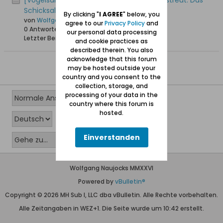
[Vogelsang / Skowronki] In alle Winde zerstreut. Das
Schicksal der Vogelsänger
By clicking "
I AGREE
" below, you
von
Wolfgang
agree to our
Privacy Policy
and
0 Antworten
18.282 Hits
0 Likes
our personal data processing
Letzter Beitrag
08.04.2008, 23:53
and cookie practices as
described therein. You also
acknowledge that this forum
may be hosted outside your
country and you consent to the
collection, storage, and
processing of your data in the
country where this forum is
hosted.
Einverstanden
Wolfgang Naujocks MMXXVI
Powered by
vBulletin®
Copyright © 2026 MH Sub I, LLC dba vBulletin. Alle Rechte vorbehalten.
Alle Zeitangaben in WEZ+1. Die Seite wurde um 10:42 erstellt.