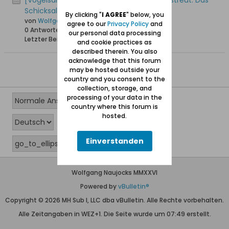
[Vogelsang / Skowronki] In alle Winde zerstreut. Das
Schicksal der Vogelsänger
By clicking "
I AGREE
" below, you
von
Wolfgang
agree to our
Privacy Policy
and
0 Antworten
18.281 Hits
0 Likes
our personal data processing
Letzter Beitrag
08.04.2008, 23:53
and cookie practices as
described therein. You also
acknowledge that this forum
may be hosted outside your
country and you consent to the
collection, storage, and
processing of your data in the
country where this forum is
hosted.
Einverstanden
Wolfgang Naujocks MMXXVI
Powered by
vBulletin®
Copyright © 2026 MH Sub I, LLC dba vBulletin. Alle Rechte vorbehalten.
Alle Zeitangaben in WEZ+1. Die Seite wurde um 07:49 erstellt.