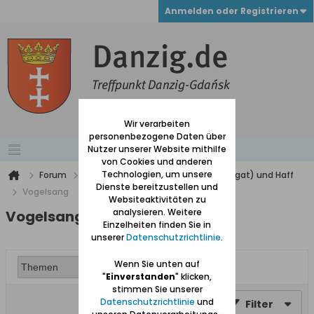
Anmelden oder Registrieren
Wir verarbeiten
personenbezogene Daten über
Nutzer unserer Website mithilfe
von Cookies und anderen
Technologien, um unsere
Forum
Werder (zwischen Weichsel und Nogat) und Haff
Dienste bereitzustellen und
Vogelsang
Websiteaktivitäten zu
analysieren. Weitere
Vogelsang
Einzelheiten finden Sie in
unserer
Datenschutzrichtlinie
.
Wenn Sie unten auf
"
Einverstanden
" klicken,
stimmen Sie unserer
Datenschutzrichtlinie
und
Filter