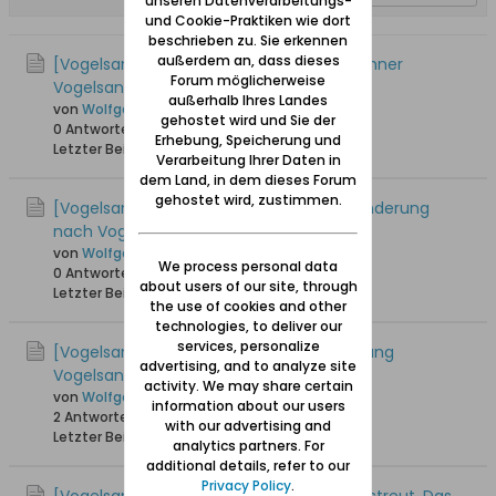
unseren Datenverarbeitungs-
und Cookie-Praktiken wie dort
beschrieben zu. Sie erkennen
außerdem an, dass dieses
[Vogelsang / Skowronki] Woher die Bewohner
Forum möglicherweise
Vogelsangs stammten
außerhalb Ihres Landes
von
Wolfgang
gehostet wird und Sie der
0 Antworten
29.468 Hits
0 Likes
Erhebung, Speicherung und
Letzter Beitrag
27.11.2017, 02:42
Verarbeitung Ihrer Daten in
dem Land, in dem dieses Forum
gehostet wird, zustimmen.
[Vogelsang / Skowronki] Kurt Hübert: Wanderung
nach Vogelsang
von
Wolfgang
We process personal data
0 Antworten
14.052 Hits
0 Likes
about users of our site, through
Letzter Beitrag
02.01.2013, 17:45
the use of cookies and other
technologies, to deliver our
services, personalize
[Vogelsang / Skowronki] Von der Versippung
advertising, and to analyze site
Vogelsangs
activity. We may share certain
von
Wolfgang
information about our users
2 Antworten
18.568 Hits
0 Likes
with our advertising and
Letzter Beitrag
30.11.2008, 01:00
analytics partners. For
additional details, refer to our
Privacy Policy
.