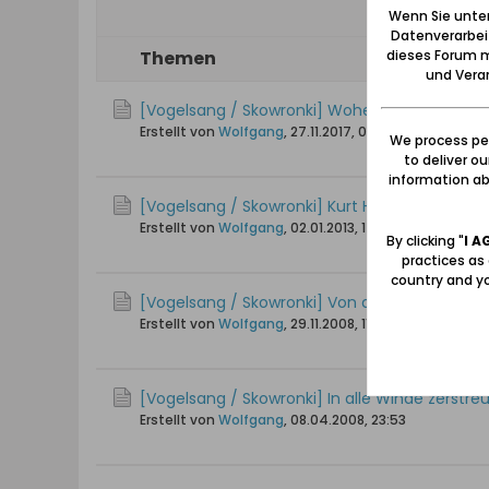
Wenn Sie unten
Datenverarbei
dieses Forum m
Themen
und Verar
[Vogelsang / Skowronki] Woher die Bewohne
Erstellt von
Wolfgang
,
27.11.2017, 02:42
We process per
to deliver o
information abo
[Vogelsang / Skowronki] Kurt Hübert: Wande
Erstellt von
Wolfgang
,
02.01.2013, 17:45
By clicking "
I A
practices as
country and yo
[Vogelsang / Skowronki] Von der Versippung 
Erstellt von
Wolfgang
,
29.11.2008, 11:43
[Vogelsang / Skowronki] In alle Winde zerstre
Erstellt von
Wolfgang
,
08.04.2008, 23:53