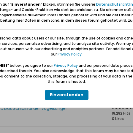
 auf "
Einverstanden
" klicken, stimmen Sie unserer
Datenschutzrichtlin
tungs- und Cookie-Praktiken wie dort beschrieben zu. Sie erkennen auß
öglicherweise außerhalb Ihres Landes gehostet wird und Sie der Erhebu
Statisti
beitung Ihrer Daten in dem Land, in dem dieses Forum gehostet wird, 
r Vogelsangs stammten
0 Antworte
29.469 Hits
sonal data about users of our site, through the use of cookies and othe
0 Likes
ur services, personalize advertising, and to analyze site activity. We may 
ut our users with our advertising and analytics partners. For additional d
our
Privacy Policy
.
rung nach Vogelsang
0 Antworte
14.053 Hits
GREE
" below, you agree to our
Privacy Policy
and our personal data proces
0 Likes
 described therein. You also acknowledge that this forum may be hosted
u consent to the collection, storage, and processing of your data in th
this forum is hosted.
Vogelsangs
2 Antworte
18.570 Hits
0 Likes
Einverstanden
ut. Das Schicksal der Vogelsänger
0 Antworte
18.282 Hits
0 Likes