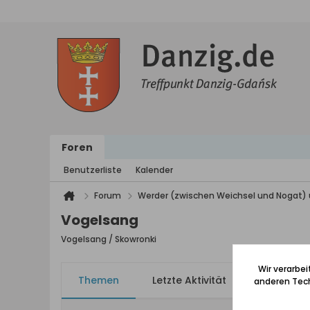
Foren
Benutzerliste
Kalender
Forum
Werder (zwischen Weichsel und Nogat) 
Vogelsang
Vogelsang / Skowronki
Wir verarbe
Themen
Letzte Aktivität
Meine Ab
anderen Tech