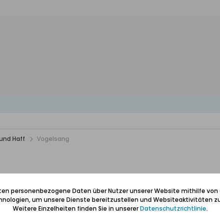
und Haff
Vogelsang
iten personenbezogene Daten über Nutzer unserer Website mithilfe von
onnements
Bilder
nologien, um unsere Dienste bereitzustellen und Websiteaktivitäten zu
Weitere Einzelheiten finden Sie in unserer
Datenschutzrichtlinie
.