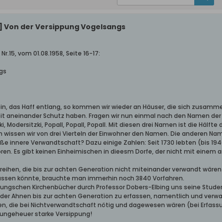
] Von der Versippung Vogelsangs
Nr.15, vom 01.08.1958, Seite 16-17:
gs
ein, das Haff entlang, so kommen wir wieder an Häuser, die sich zusamme
keit aneinander Schutz haben. Fragen wir nun einmal nach den Namen de
i, Modersitzki, Popall, Popall, Popall. Mit diesen drei Namen ist die Hälft
n wissen wir von drei Vierteln der Einwohner den Namen. Die anderen N
roße innere Verwandtschaft? Dazu einige Zahlen: Seit 1730 lebten (bis 1
oren. Es gibt keinen Einheimischen in dieesm Dorfe, der nicht mit ein
eihen, die bis zur achten Generation nicht miteinander verwandt wäre
fassen könnte, brauchte man immerhin noch 3840 Vorfahren.
rungschen Kirchenbücher durch Professor Dobers-Elbing uns seine Studen
 der Ahnen bis zur achten Generation zu erfassen, namentlich und verwan
n, die bei Nichtverwandtschaft nötig und dagewesen wären (bei Erfassun
ngeheuer starke Versippung!