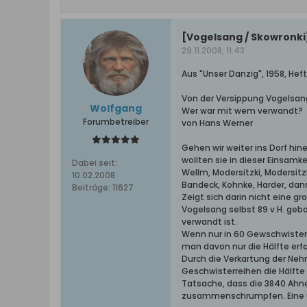
[Vogelsang / Skowronki
29.11.2008, 11:43
Aus "Unser Danzig", 1958, Heft 
Von der Versippung Vogelsan
Wolfgang
Wer war mit wem verwandt?
Forumbetreiber
von Hans Werner
Gehen wir weiter ins Dorf hin
wollten sie in dieser Einsam
Dabei seit:
Wellm, Modersitzki, Modersitzk
10.02.2008
Bandeck, Kohnke, Harder, dan
Beiträge:
11627
Zeigt sich darin nicht eine g
Vogelsang selbst 89 v.H. geb
verwandt ist.
Wenn nur in 60 Gewschwisterr
man davon nur die Hälfte er
Durch die Verkartung der Neh
Geschwisterreihen die Hälfte
Tatsache, dass die 3840 Ahne
zusammenschrumpfen. Eine u