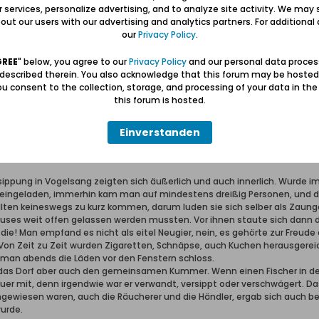
erter Führer und Volontär in der Gedenkstätte/Museum "Deutsches Konze
ur services, personalize advertising, and to analyze site activity. We may 
wolontariusz po muzeum "Muzeum Stutthof w Sztutowie - Niemiecki nazis
ut our users with our advertising and analytics partners. For additional d
our
Privacy Policy
.
GREE
" below, you agree to our
Privacy Policy
and our personal data proces
 described therein. You also acknowledge that this forum may be hosted
u consent to the collection, storage, and processing of your data in th
this forum is hosted.
Nr.16, vom 16.08.1958, Seite 15:
Einverstanden
gs
ippung in Vogelsang zeigten sich äußerlich und auch innerlich. Wurde im
 eingeladen, immerhin kam man auf mindestens dreißig Personen, und d
lten keineswegs zu kurz kommen, darum luden sie sich selber als Zaung
es weit offen gelassen werden mussten. Vor ihnen staute sich dann der R
ie! Man empfand es nicht als eitel Neugier, nein, es gehörte zur Freude
. Von Zeit zu Zeit wurden Zigaretten, Schnäpse, auch Kuchen herausgerei
s man abends die Läden vor den Fenstern schloss.
ch das Dorf aber auch den gemeinsamen Kummer. Wenn einen Fischer in der
auer mit, denn irgendwie war er verwandt, versippt oder verschwägert. D
 angewiesen waren, auch die Räucherer und die Händler, ergab sich auch b
urde.