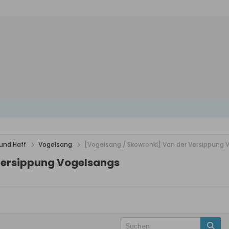
und Haff
Vogelsang
[Vogelsang / Skowronki] Von der Versippung
Versippung Vogelsangs