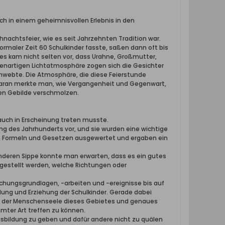
sich in einem geheimnisvollen Erlebnis in den
nachtsfeier, wie es seit Jahrzehnten Tradition war.
rmaler Zeit 60 Schulkinder fasste, saßen dann oft bis
 kam nicht selten vor, dass Urahne, Großmutter,
igenartigen Lichtatmosphäre zogen sich die Gesichter
hwebte. Die Atmosphäre, die diese Feierstunde
daran merkte man, wie Vergangenheit und Gegenwart,
en Gebilde verschmolzen.
auch in Erscheinung treten musste.
ng des Jahrhunderts vor, und sie wurden eine wichtige
en Formeln und Gesetzen ausgewertet und ergaben ein
anderen Sippe konnte man erwarten, dass es ein gutes
tgestellt werden, welche Richtungen oder
rschungsgrundlagen, -arbeiten und -ereignisse bis auf
ung und Erziehung der Schulkinder. Gerade dabei
is der Menschenseele dieses Gebietes und genaues
mter Art treffen zu können.
sbildung zu geben und dafür andere nicht zu quälen