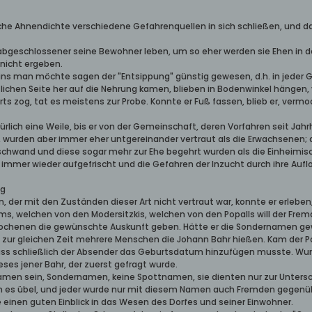
che Ahnendichte verschiedene Gefahrenquellen in sich schließen, und dam
je abgeschlossener seine Bewohner leben, um so eher werden sie Ehen in
nicht ergeben.
leins man möchte sagen der "Entsippung" günstig gewesen, d.h. in jede
tlichen Seite her auf die Nehrung kamen, blieben in Bodenwinkel hängen
ts zog, tat es meistens zur Probe. Konnte er Fuß fassen, blieb er, vermo
türlich eine Weile, bis er von der Gemeinschaft, deren Vorfahren seit J
, wurden aber immer eher untgereinander vertraut als die Erwachsenen; d
hwand und diese sogar mehr zur Ehe begehrt wurden als die Einheimis
immer wieder aufgefrischt und die Gefahren der Inzucht durch ihre Auf
ng
n, der mit den Zuständen dieser Art nicht vertraut war, konnte er erleb
s, welchen von den Modersitzkis, welchen von den Popalls will der Frem
chenen die gewünschte Auskunft geben. Hätte er die Sondernamen gewu
zur gleichen Zeit mehrere Menschen die Johann Bahr hießen. Kam der Po
ss schließlich der Absender das Geburtsdatum hinzufügen musste. Wurd
es jener Bahr, der zuerst gefragt wurde.
en sein, Sondernamen, keine Spottnamen, sie dienten nur zur Untersc
 es übel, und jeder wurde nur mit diesem Namen auch Fremden gegenü
 einen guten Einblick in das Wesen des Dorfes und seiner Einwohner.