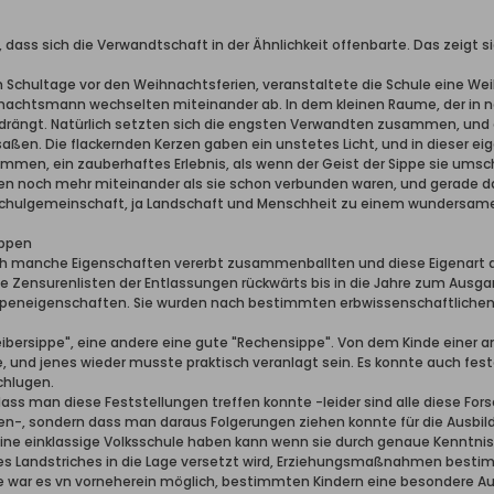
h, dass sich die Verwandtschaft in der Ähnlichkeit offenbarte. Das zeigt 
 Schultage vor den Weihnachtsferien, veranstaltete die Schule eine Weih
ihnachtsmann wechselten miteinander ab. In dem kleinen Raume, der in no
gt. Natürlich setzten sich die engsten Verwandten zusammen, und es
saßen. Die flackernden Kerzen gaben ein unstetes Licht, und in dieser e
men, ein zauberhaftes Erlebnis, als wenn der Geist der Sippe sie umsc
n noch mehr miteinander als sie schon verbunden waren, und gerade 
 Schulgemeinschaft, ja Landschaft und Menschheit zu einem wundersam
ippen
sich manche Eigenschaften vererbt zusammenballten und diese Eigenart 
ie Zensurenlisten der Entlassungen rückwärts bis in die Jahre zum Ausga
Sippeneigenschaften. Sie wurden nach bestimmten erbwissenschaftlich
eibersippe", eine andere eine gute "Rechensippe". Von dem Kinde einer 
 und jenes wieder musste praktisch veranlagt sein. Es konnte auch fes
chlugen.
 dass man diese Feststellungen treffen konnte -leider sind alle diese Fo
n-, sondern dass man daraus Folgerungen ziehen konnte für die Ausbild
 eine einklassige Volksschule haben kann wenn sie durch genaue Kenntn
ses Landstriches in die Lage versetzt wird, Erziehungsmaßnahmen bestim
e war es vn vorneherein möglich, bestimmten Kindern eine besondere Au