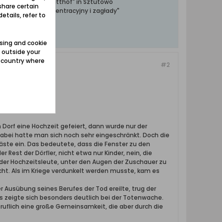
ntrationslager Stutthof" in Sztutowo
share certain
towski obóz koncentracyjny i zagłady"
etails, refer to
sing and cookie
 outside your
e country where
#2
 Dorf eine Hochzeit gefeiert, dann wurde nur der
abei hatte man sich noch sehr eingeschränkt. Doch die
äste ein. Das bedeutete, dass die Fenster zu den
est der Dörfler, nicht etwa nur Kinder, nein, die
 der Hochzeitsleute, unter den Augen der Zuschauer zu
cht. Als im Kriege verdunkelt werden musste, kam es
 Ausübung seines Berufes der Tod ereilte, trug der
as zeigte sich besonders deutlich bei der Totenwache.
eruflich eine große Gemeinsamkeit, die aber durch die