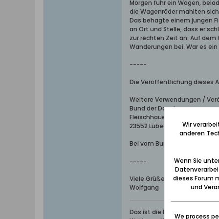
Morgen fuhr ein Wagen, belad
die Wagenräder mahlten sich 
Das behagte einem jungen Fis
an Ort und Stelle, dass er s
zur rechten Zeit an. Auf dem
Wanderungen bei. War es ein
-----
Die Veröffentlichung dieses A
Weitere Verwendungen / Verö
Bund der Danziger
Fleischhauerstr. 37
Wir verarbe
23552 Lübeck
anderen Tech
Bei vom Bund der Danziger g
Wenn Sie unten
-----
Datenverarbei
dieses Forum m
Viele Grüße aus dem Werder
und Verar
Wolfgang
Das ist die höchste aller Ga
We process per