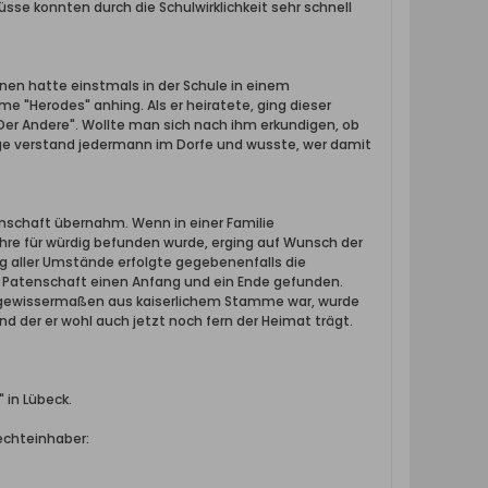
sse konnten durch die Schulwirklichkeit sehr schnell
nen hatte einstmals in der Schule in einem
me "Herodes" anhing. Als er heiratete, ging dieser
"Der Andere". Wollte man sich nach ihm erkundigen, ob
Frage verstand jedermann im Dorfe und wusste, wer damit
enschaft übernahm. Wenn in einer Familie
hre für würdig befunden wurde, erging auf Wunsch der
ng aller Umstände erfolgte gegebenenfalls die
 Patenschaft einen Anfang und ein Ende gefunden.
 er gewissermaßen aus kaiserlichem Stamme war, wurde
d der er wohl auch jetzt noch fern der Heimat trägt.
 in Lübeck.
echteinhaber: