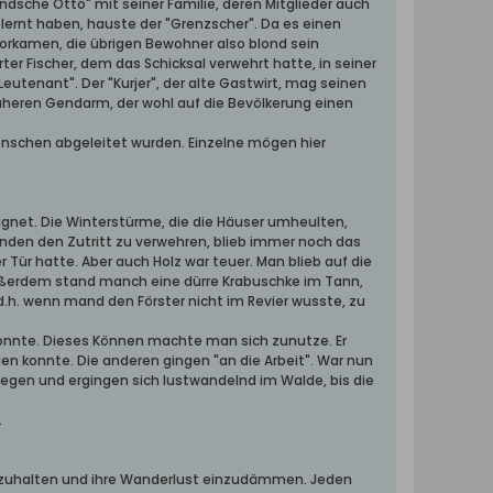
ndsche Otto" mit seiner Familie, deren Mitglieder auch
ernt haben, hauste der "Grenzscher". Da es einen
orkamen, die übrigen Bewohner also blond sein
ter Fischer, dem das Schicksal verwehrt hatte, in seiner
eutenant". Der "Kurjer", der alte Gastwirt, mag seinen
rüheren Gendarm, der wohl auf die Bevölkerung einen
nschen abgeleitet wurden. Einzelne mögen hier
ignet. Die Winterstürme, die die Häuser umheulten,
nden den Zutritt zu verwehren, blieb immer noch das
Tür hatte. Aber auch Holz war teuer. Man blieb auf die
 Außerdem stand manch eine dürre Krabuschke im Tann,
d.h. wenn mand den Förster nicht im Revier wusste, zu
onnte. Dieses Können machte man sich zunutze. Er
n konnte. Die anderen gingen "an die Arbeit". War nun
liegen und ergingen sich lustwandelnd im Walde, bis die
.
fzuhalten und ihre Wanderlust einzudämmen. Jeden