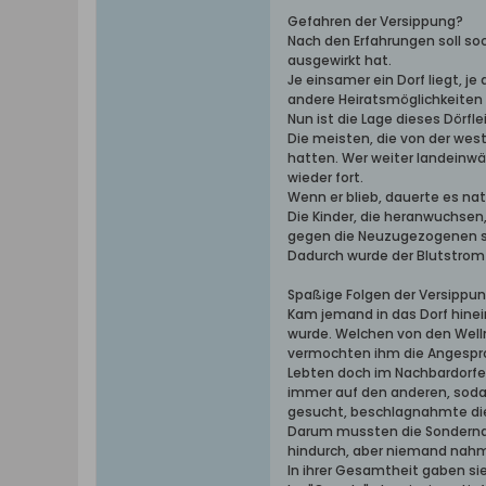
Gefahren der Versippung?
Nach den Erfahrungen soll so
ausgewirkt hat.
Je einsamer ein Dorf liegt, 
andere Heiratsmöglichkeiten 
Nun ist die Lage dieses Dörf
Die meisten, die von der wes
hatten. Wer weiter landeinwär
wieder fort.
Wenn er blieb, dauerte es na
Die Kinder, die heranwuchsen
gegen die Neuzugezogenen sc
Dadurch wurde der Blutstrom 
Spaßige Folgen der Versippu
Kam jemand in das Dorf hinei
wurde. Welchen von den Wellm
vermochten ihm die Angespro
Lebten doch im Nachbardorfe 
immer auf den anderen, soda
gesucht, beschlagnahmte dies
Darum mussten die Sondernam
hindurch, aber niemand nahm
In ihrer Gesamtheit gaben sie