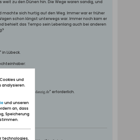
s weit zu den Dünen hin. Die Wege waren sandig, und
nd machte sich hurtig auf den Weg. Immer war er früher
er Wagen schon längst unterwegs war. Immer noch kam er
und behielt das Tempo sein Lebenlang auch bei anderen
g?
 in Lübeck.
echteinhaber:
 Cookies und
 analysieren.
ommen aus dem
" erforderlich.
forum.danzig.de
ie
und unseren
erdem an, dass
ng, Speicherung
zustimmen.
r technologies,