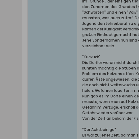
Im "Grunde", der einzigen tie
den Zunamen des Grundes trug
"Schworten" und einen "Voß"
mussten, was auch zutraf. Der
Jugend den Lehrerberuf zu erg
Namen der Kurrigkeit verdank
großen Eindruck gemacht hat
Jene Sondernamen nun sind a
verzeichnet sein.
"Kuckuck"
Die Dörfler waren nicht durc
kühlten mächtig die Stuben a
Problem des Heizens offen. Ko
dürren Äste angewiesen, die 
die doch nicht weiterwuchs un
holen. Gefahren lauerten imm
Nun gab es im Dorfe einen k
musste, wenn man auf Holz au
Gefahr im Verzuge, erscholl d
Gefahr wieder vorüber war.
Von der Zeit an bekam der Fi
"Der Achtbeinige"
Es war zu jener Zeit, da ma