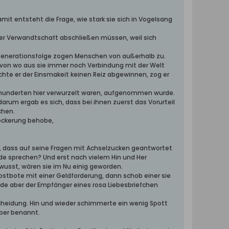
it entsteht die Frage, wie stark sie sich in Vogelsang
 der Verwandtschaft abschließen müssen, weil sich
r Generationsfolge zogen Menschen von außerhalb zu.
, von wo aus sie immer noch Verbindung mit der Welt
chte er der Einsmakeit keinen Reiz abgewinnen, zog er
ahrhunderten hier verwurzelt waren, aufgenommen wurde.
arum ergab es sich, dass bei ihnen zuerst das Vorurteil
chen.
lockerung behobe,
en, dass auf seine Fragen mit Achselzucken geantwortet
de sprechen? Und erst nach vielem Hin und Her
sst, wären sie im Nu einig geworden.
stbote mit einer Geldforderung, dann schob einer sie
e aber der Empfänger eines rosa Liebesbriefchen
heidung. Hin und wieder schimmerte ein wenig Spott
ber benannt.