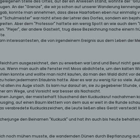
fgelegenen Stelle des Ortes, auf der ein Anwesen stand, wohnte der "Gru
en. An der "Grenze", die wir ja schon auf unserer Wanderung kennengel
 gab, konnte man annehmen, dass diese Haarfarben eben nur einmalig v
 "Schulmeister" war nicht etwa der Lehrer des Dorfes, sondern ein bejahr
reifen. Aber dem "Professor" haftete ein wenig Spott an wie auch dem "L
en. "Plejer", der andere Gastwirt, trug diese Bezeichnung nache einem f
te.
m interesantesten, die von irgendeinem Ereignis aus dem Leben der Me
h Reichtum ausgezeichnet, den zu erwerben war Land und Beruf nicht gee
us. Wenn man auch alle Fenster mit Moos abdichtete, um den kalten Wi
hlen konnte und wollte man nicht kaufen, da man den Wald dicht vor der 
zu holen jedermann Erlaubnis hatte. Aber es war zu wenig für so viele.
d allen ins Auge stach. Es kam nur darauf an, sie zu gegebener Stunde, 
er am Wege, und Vorsicht war besser als Nachsicht.
leinen Jungen, der meisterhaft täuschend den Kuckucksruf nachahmen k
sging, auf einen Baum klettern von dem aus er weit in die Runde schaue
as verabredete Kuckuckszeichen, die Leute ließen alles Gerät versteckt 
scherjunge den Beinamen "Kuckuck" und hat ihn auch bis heute behalten
n sich noch mühen musste, die wandernden Dünen durch Bepflanzung au