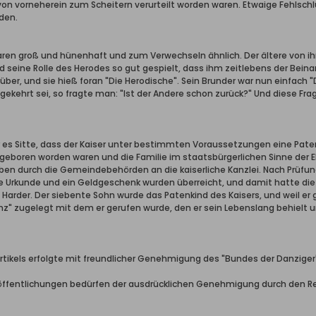
on vorneherein zum Scheitern verurteilt worden waren. Etwaige Fehlschlü
den.
ren groß und hünenhaft und zum Verwechseln ähnlich. Der ältere von ih
d seine Rolle des Herodes so gut gespielt, dass ihm zeitlebens der Beina
ber, und sie hieß foran "Die Herodische". Sein Brunder war nun einfach 
k gekehrt sei, so fragte man: "Ist der Andere schon zurück?" Und diese 
r es Sitte, dass der Kaiser unter bestimmten Voraussetzungen eine Pat
geboren worden waren und die Familie im staatsbürgerlichen Sinne der E
iben durch die Gemeindebehörden an die kaiserliche Kanzlei. Nach Prüfu
Urkunde und ein Geldgeschenk wurden überreicht, und damit hatte die
ie Harder. Der siebente Sohn wurde das Patenkind des Kaisers, und weil
z" zugelegt mit dem er gerufen wurde, den er sein Lebenslang behielt un
rtikels erfolgte mit freundlicher Genehmigung des "Bundes der Danziger"
ffentlichungen bedürfen der ausdrücklichen Genehmigung durch den R