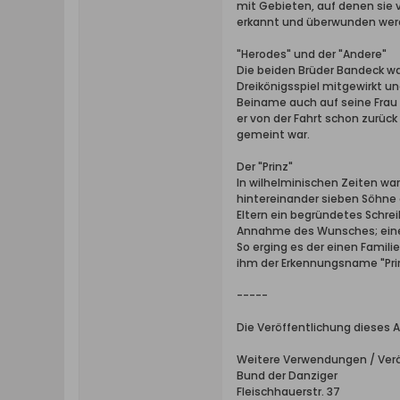
mit Gebieten, auf denen sie v
erkannt und überwunden wer
"Herodes" und der "Andere"
Die beiden Brüder Bandeck wa
Dreikönigsspiel mitgewirkt un
Beiname auch auf seine Frau ü
er von der Fahrt schon zurüc
gemeint war.
Der "Prinz"
In wilhelminischen Zeiten wa
hintereinander sieben Söhne 
Eltern ein begründetes Schre
Annahme des Wunsches; eine 
So erging es der einen Famil
ihm der Erkennungsname "Prin
-----
Die Veröffentlichung dieses A
Weitere Verwendungen / Verö
Bund der Danziger
Fleischhauerstr. 37