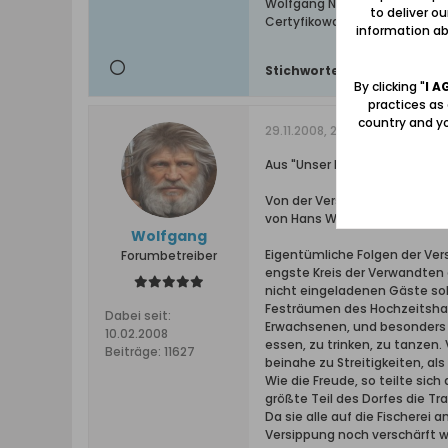
Wolfgang Naujocks: Zertifizi
to deliver o
Certyfikowany przewodnik i 
information abo
Stichworte:
-
By clicking "
I A
practices as
country and yo
29.11.2008, 22:35
Aus "Unser Danzig", 1958, Heft 
Von der Versippung Vogelsan
von Hans Werner
Wolfgang
Eigentümliche Folgen der Vers
Forumbetreiber
engste Kreis der Verwandten
nicht eingeladenen Gäste sol
Festräumen des Hochzeitshaus
Dabei seit:
Erwachsenen, und besonders d
10.02.2008
essen, zu trinken, zu tanzen
Beiträge:
11627
beinahe zu Streitigkeiten, al
Wie die Freude, so teilte si
größte Teil des Dorfes die Tr
Da sie alle auf die Fischerei
Versippung noch verschärft w