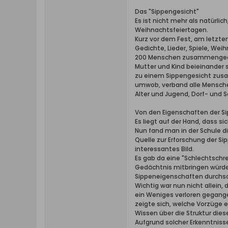
Das "Sippengesicht"
Es ist nicht mehr als natürlic
Weihnachtsfeiertagen.
Kurz vor dem Fest, am letzten
Gedichte, Lieder, Spiele, We
200 Menschen zusammengedrän
Mutter und Kind beieinander 
zu einem Sippengesicht zusam
umwob, verband alle Mensche
Alter und Jugend, Dorf- und
Von den Eigenschaften der S
Es liegt auf der Hand, dass 
Nun fand man in der Schule d
Quelle zur Erforschung der 
interessantes Bild.
Es gab da eine "Schlechtschr
Gedächtnis mitbringen würde,
Sippeneigenschaften durchs
Wichtig war nun nicht allein,
ein Weniges verloren gegange
zeigte sich, welche Vorzüge
Wissen über die Struktur die
Aufgrund solcher Erkenntniss