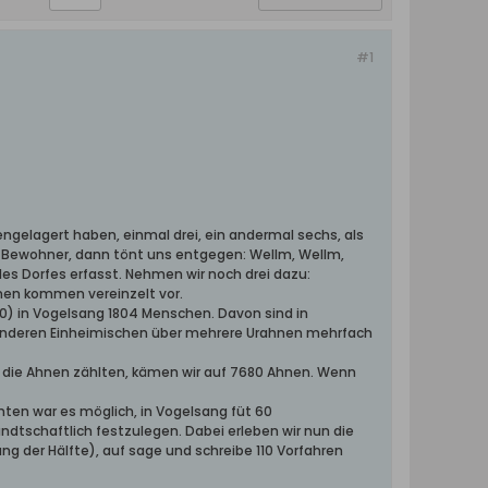
#1
ngelagert haben, einmal drei, ein andermal sechs, als
r Bewohner, dann tönt uns entgegen: Wellm, Wellm,
e des Dorfes erfasst. Nehmen wir noch drei dazu:
amen kommen vereinzelt vor.
940) in Vogelsang 1804 Menschen. Davon sind in
em anderen Einheimischen über mehrere Urahnen mehrfach
n die Ahnen zählten, kämen wir auf 7680 Ahnen. Wenn
ten war es möglich, in Vogelsang füt 60
dtschaftlich festzulegen. Dabei erleben wir nun die
g der Hälfte), auf sage und schreibe 110 Vorfahren