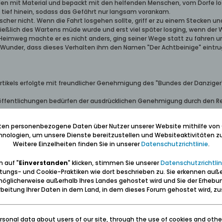
en mit Material und bepackt mit den helfenden Menschen, vom Dorfe lo
tief hinein, sodass das Gefährt nur langsam vorankam.
cher nicht. Wenn die Fahrt losgehen sollte, griff er zu einem Stecken u
chließlich des Wartens müde wurde und erst viel später losging, wenn d
 Heimweg machte er es nicht anders, ging seiner Wege statt zu fahren 
 Wunder, dass dieses Verhalten ihm den Namen "Der Achtbeinige" eintru
rtikels erfolgte mit freundlicher Genehmigung des "Bundes der Danziger"
ffentlichungen bedürfen der ausdrücklichen Genehmigung durch den R
iten personenbezogene Daten über Nutzer unserer Website mithilfe von
nologien, um unsere Dienste bereitzustellen und Websiteaktivitäten zu
Weitere Einzelheiten finden Sie in unserer
Datenschutzrichtlinie
.
enehmigten Veröffentlichungen ist zusätzlich ist die Angabe "Übern
 auf "
Einverstanden
" klicken, stimmen Sie unserer
Datenschutzrichtlin
tungs- und Cookie-Praktiken wie dort beschrieben zu. Sie erkennen auß
öglicherweise außerhalb Ihres Landes gehostet wird und Sie der Erhebu
beitung Ihrer Daten in dem Land, in dem dieses Forum gehostet wird, 
ben: Geborgen sein und eine Heimat haben (Carl Lange)
sonal data about users of our site, through the use of cookies and othe