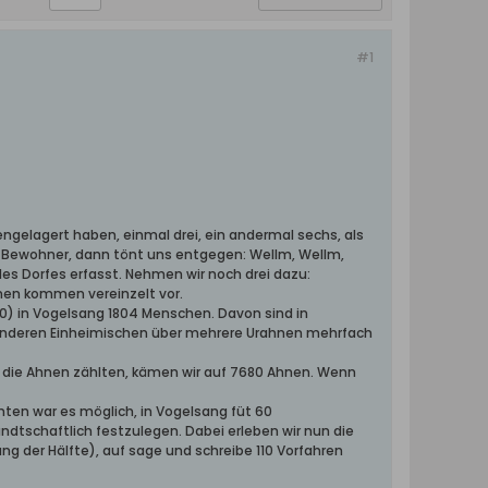
#1
ngelagert haben, einmal drei, ein andermal sechs, als
r Bewohner, dann tönt uns entgegen: Wellm, Wellm,
e des Dorfes erfasst. Nehmen wir noch drei dazu:
amen kommen vereinzelt vor.
940) in Vogelsang 1804 Menschen. Davon sind in
em anderen Einheimischen über mehrere Urahnen mehrfach
n die Ahnen zählten, kämen wir auf 7680 Ahnen. Wenn
ten war es möglich, in Vogelsang füt 60
dtschaftlich festzulegen. Dabei erleben wir nun die
g der Hälfte), auf sage und schreibe 110 Vorfahren