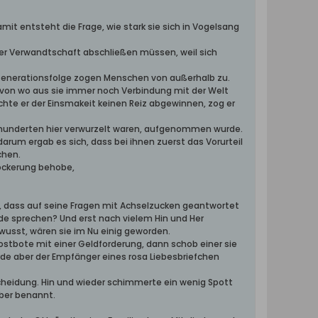
it entsteht die Frage, wie stark sie sich in Vogelsang
 der Verwandtschaft abschließen müssen, weil sich
r Generationsfolge zogen Menschen von außerhalb zu.
, von wo aus sie immer noch Verbindung mit der Welt
chte er der Einsmakeit keinen Reiz abgewinnen, zog er
ahrhunderten hier verwurzelt waren, aufgenommen wurde.
arum ergab es sich, dass bei ihnen zuerst das Vorurteil
chen.
lockerung behobe,
en, dass auf seine Fragen mit Achselzucken geantwortet
de sprechen? Und erst nach vielem Hin und Her
sst, wären sie im Nu einig geworden.
stbote mit einer Geldforderung, dann schob einer sie
e aber der Empfänger eines rosa Liebesbriefchen
heidung. Hin und wieder schimmerte ein wenig Spott
ber benannt.