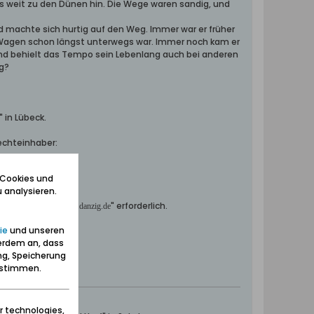
s weit zu den Dünen hin. Die Wege waren sandig, und
nd machte sich hurtig auf den Weg. Immer war er früher
er Wagen schon längst unterwegs war. Immer noch kam er
und behielt das Tempo sein Lebenlang auch bei anderen
g?
 in Lübeck.
echteinhaber:
 Cookies und
 analysieren.
ommen aus dem
" erforderlich.
forum.danzig.de
ie
und unseren
erdem an, dass
ng, Speicherung
zustimmen.
r technologies,