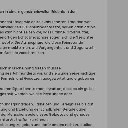
sich in einem geheimnisvollen Erlebnis in den
nachtsfeier, wie es seit Jahrzehnten Tradition war.
rmaler Zeit 60 Schulkinder fasste, saßen dann oft bis
 kam nicht selten vor, dass Urahne, Großmutter,
igenartigen Lichtatmosphäre zogen sich die Gesichter
hwebte. Die Atmosphäre, die diese Feierstunde
daran merkte man, wie Vergangenheit und Gegenwart,
en Gebilde verschmolzen.
auch in Erscheinung treten musste.
ng des Jahrhunderts vor, und sie wurden eine wichtige
en Formeln und Gesetzen ausgewertet und ergaben ein
anderen Sippe konnte man erwarten, dass es ein gutes
tgestellt werden, welche Richtungen oder
rschungsgrundlagen, -arbeiten und -ereignisse bis auf
ung und Erziehung der Schulkinder. Gerade dabei
is der Menschenseele dieses Gebietes und genaues
mter Art treffen zu können.
sbildung zu geben und dafür andere nicht zu quälen