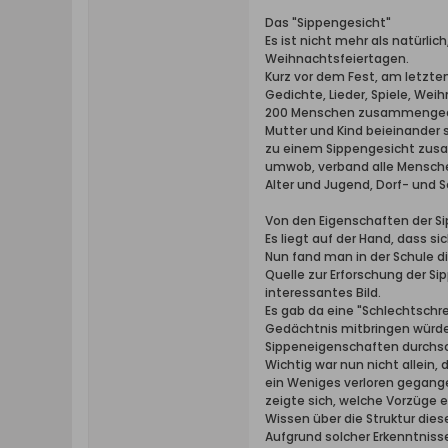
Das "Sippengesicht"
Es ist nicht mehr als natürlic
Weihnachtsfeiertagen.
Kurz vor dem Fest, am letzten
Gedichte, Lieder, Spiele, We
200 Menschen zusammengedrän
Mutter und Kind beieinander 
zu einem Sippengesicht zusam
umwob, verband alle Mensche
Alter und Jugend, Dorf- und
Von den Eigenschaften der S
Es liegt auf der Hand, dass 
Nun fand man in der Schule d
Quelle zur Erforschung der 
interessantes Bild.
Es gab da eine "Schlechtschr
Gedächtnis mitbringen würde,
Sippeneigenschaften durchs
Wichtig war nun nicht allein,
ein Weniges verloren gegange
zeigte sich, welche Vorzüge
Wissen über die Struktur die
Aufgrund solcher Erkenntniss