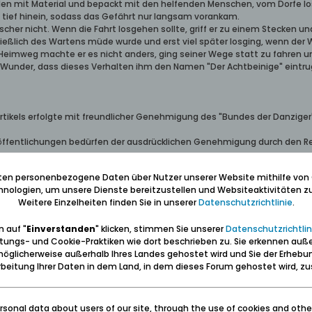
en mit Material und bepackt mit den helfenden Menschen, vom Dorfe lo
tief hinein, sodass das Gefährt nur langsam vorankam.
cher nicht. Wenn die Fahrt losgehen sollte, griff er zu einem Stecken u
chließlich des Wartens müde wurde und erst viel später losging, wenn d
 Heimweg machte er es nicht anders, ging seiner Wege statt zu fahren 
 Wunder, dass dieses Verhalten ihm den Namen "Der Achtbeinige" eintru
rtikels erfolgte mit freundlicher Genehmigung des "Bundes der Danziger"
ffentlichungen bedürfen der ausdrücklichen Genehmigung durch den R
iten personenbezogene Daten über Nutzer unserer Website mithilfe von
nologien, um unsere Dienste bereitzustellen und Websiteaktivitäten zu
Weitere Einzelheiten finden Sie in unserer
Datenschutzrichtlinie
.
enehmigten Veröffentlichungen ist zusätzlich ist die Angabe "Übern
 auf "
Einverstanden
" klicken, stimmen Sie unserer
Datenschutzrichtlin
tungs- und Cookie-Praktiken wie dort beschrieben zu. Sie erkennen auß
öglicherweise außerhalb Ihres Landes gehostet wird und Sie der Erhebu
beitung Ihrer Daten in dem Land, in dem dieses Forum gehostet wird, 
ben: Geborgen sein und eine Heimat haben (Carl Lange)
sonal data about users of our site, through the use of cookies and othe