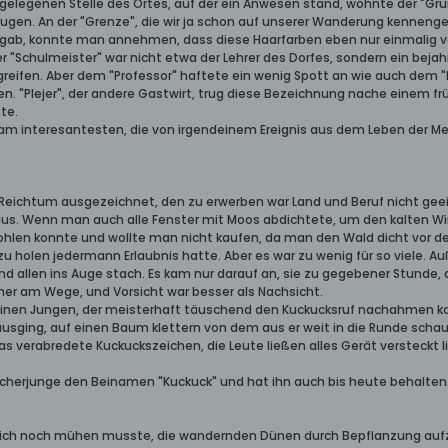
fgelegenen Stelle des Ortes, auf der ein Anwesen stand, wohnte der "Gru
en. An der "Grenze", die wir ja schon auf unserer Wanderung kennengel
 gab, konnte man annehmen, dass diese Haarfarben eben nur einmalig v
 "Schulmeister" war nicht etwa der Lehrer des Dorfes, sondern ein bejahr
reifen. Aber dem "Professor" haftete ein wenig Spott an wie auch dem "L
en. "Plejer", der andere Gastwirt, trug diese Bezeichnung nache einem f
te.
m interesantesten, die von irgendeinem Ereignis aus dem Leben der Me
h Reichtum ausgezeichnet, den zu erwerben war Land und Beruf nicht gee
us. Wenn man auch alle Fenster mit Moos abdichtete, um den kalten Wi
hlen konnte und wollte man nicht kaufen, da man den Wald dicht vor der 
zu holen jedermann Erlaubnis hatte. Aber es war zu wenig für so viele.
d allen ins Auge stach. Es kam nur darauf an, sie zu gegebener Stunde, 
er am Wege, und Vorsicht war besser als Nachsicht.
leinen Jungen, der meisterhaft täuschend den Kuckucksruf nachahmen k
sging, auf einen Baum klettern von dem aus er weit in die Runde schaue
as verabredete Kuckuckszeichen, die Leute ließen alles Gerät versteckt 
scherjunge den Beinamen "Kuckuck" und hat ihn auch bis heute behalten
n sich noch mühen musste, die wandernden Dünen durch Bepflanzung au