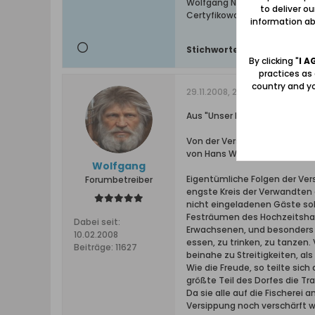
Wolfgang Naujocks: Zertifizi
to deliver o
Certyfikowany przewodnik i 
information abo
Stichworte:
-
By clicking "
I A
practices as
country and yo
29.11.2008, 22:35
Aus "Unser Danzig", 1958, Heft 
Von der Versippung Vogelsan
von Hans Werner
Wolfgang
Eigentümliche Folgen der Vers
Forumbetreiber
engste Kreis der Verwandten
nicht eingeladenen Gäste sol
Festräumen des Hochzeitshaus
Dabei seit:
Erwachsenen, und besonders d
10.02.2008
essen, zu trinken, zu tanzen
Beiträge:
11627
beinahe zu Streitigkeiten, al
Wie die Freude, so teilte si
größte Teil des Dorfes die Tr
Da sie alle auf die Fischerei
Versippung noch verschärft w