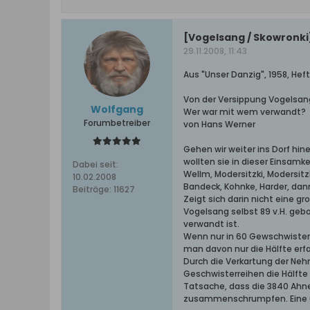
[Vogelsang / Skowronki
29.11.2008, 11:43
Aus "Unser Danzig", 1958, Heft 
Von der Versippung Vogelsan
Wolfgang
Wer war mit wem verwandt?
Forumbetreiber
von Hans Werner
Gehen wir weiter ins Dorf hin
wollten sie in dieser Einsam
Dabei seit:
Wellm, Modersitzki, Modersitzk
10.02.2008
Bandeck, Kohnke, Harder, dan
Beiträge:
11627
Zeigt sich darin nicht eine g
Vogelsang selbst 89 v.H. geb
verwandt ist.
Wenn nur in 60 Gewschwisterr
man davon nur die Hälfte er
Durch die Verkartung der Neh
Geschwisterreihen die Hälfte
Tatsache, dass die 3840 Ahne
zusammenschrumpfen. Eine u