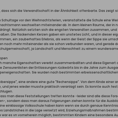
h, dass sich die Verwandtschaft in der Ähnlichkeit offenbarte. Das zeigt 
 Schultage vor den Weihnachtsferien, veranstaltete die Schule eine Weih
ihnachtsmann wechselten miteinander ab. In dem kleinen Raume, der in no
gt. Natürlich setzten sich die engsten Verwandten zusammen, und es
saßen. Die flackernden Kerzen gaben ein unstetes Licht, und in dieser e
men, ein zauberhaftes Erlebnis, als wenn der Geist der Sippe sie umsc
n noch mehr miteinander als sie schon verbunden waren, und gerade 
 Schulgemeinschaft, ja Landschaft und Menschheit zu einem wundersam
ippen
sich manche Eigenschaften vererbt zusammenballten und diese Eigenart 
ie Zensurenlisten der Entlassungen rückwärts bis in die Jahre zum Ausga
Sippeneigenschaften. Sie wurden nach bestimmten erbwissenschaftlich
eibersippe", eine andere eine gute "Rechensippe". Von dem Kinde einer 
 und jenes wieder musste praktisch veranlagt sein. Es konnte auch fes
chlugen.
 dass man diese Feststellungen treffen konnte -leider sind alle diese Fo
n-, sondern dass man daraus Folgerungen ziehen konnte für die Ausbild
 eine einklassige Volksschule haben kann wenn sie durch genaue Kenntn
ses Landstriches in die Lage versetzt wird, Erziehungsmaßnahmen bestim
e war es vn vorneherein möglich, bestimmten Kindern eine besondere Au