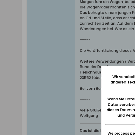
Morgen fuhr ein Wagen, belad
die Wagenräder mahlten sich 
Das behagte einem jungen Fis
an Ort und Stelle, dass er s
zur rechten Zeit an. Auf dem
Wanderungen bei. War es ein
-----
Die Veröffentlichung dieses A
Weitere Verwendungen / Verö
Bund der Danziger
Fleischhauerstr. 37
Wir verarbe
23552 Lübeck
anderen Tech
Bei vom Bund der Danziger g
Wenn Sie unten
-----
Datenverarbei
dieses Forum m
Viele Grüße aus dem Werder
und Verar
Wolfgang
Das ist die höchste aller Ga
We process per