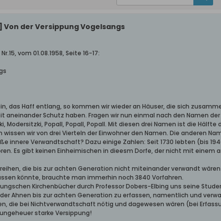
] Von der Versippung Vogelsangs
Nr.15, vom 01.08.1958, Seite 16-17:
gs
ein, das Haff entlang, so kommen wir wieder an Häuser, die sich zusamme
keit aneinander Schutz haben. Fragen wir nun einmal nach den Namen de
i, Modersitzki, Popall, Popall, Popall. Mit diesen drei Namen ist die Hälft
n wissen wir von drei Vierteln der Einwohner den Namen. Die anderen N
roße innere Verwandtschaft? Dazu einige Zahlen: Seit 1730 lebten (bis 1
oren. Es gibt keinen Einheimischen in dieesm Dorfe, der nicht mit ein
eihen, die bis zur achten Generation nicht miteinander verwandt wäre
fassen könnte, brauchte man immerhin noch 3840 Vorfahren.
rungschen Kirchenbücher durch Professor Dobers-Elbing uns seine Studen
 der Ahnen bis zur achten Generation zu erfassen, namentlich und verwan
n, die bei Nichtverwandtschaft nötig und dagewesen wären (bei Erfassun
ngeheuer starke Versippung!