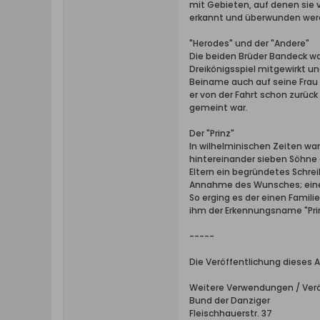
mit Gebieten, auf denen sie v
erkannt und überwunden wer
"Herodes" und der "Andere"
Die beiden Brüder Bandeck wa
Dreikönigsspiel mitgewirkt un
Beiname auch auf seine Frau ü
er von der Fahrt schon zurüc
gemeint war.
Der "Prinz"
In wilhelminischen Zeiten wa
hintereinander sieben Söhne 
Eltern ein begründetes Schre
Annahme des Wunsches; eine 
So erging es der einen Famil
ihm der Erkennungsname "Prin
-----
Die Veröffentlichung dieses A
Weitere Verwendungen / Verö
Bund der Danziger
Fleischhauerstr. 37