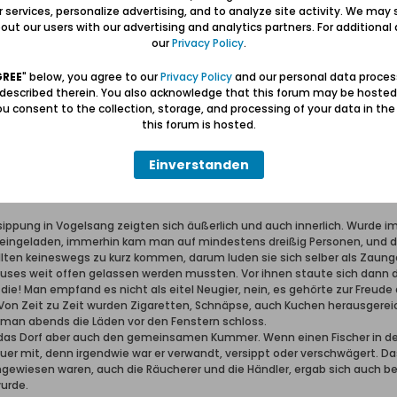
erter Führer und Volontär in der Gedenkstätte/Museum "Deutsches Konze
ur services, personalize advertising, and to analyze site activity. We may 
wolontariusz po muzeum "Muzeum Stutthof w Sztutowie - Niemiecki nazis
ut our users with our advertising and analytics partners. For additional d
our
Privacy Policy
.
GREE
" below, you agree to our
Privacy Policy
and our personal data proces
 described therein. You also acknowledge that this forum may be hosted
u consent to the collection, storage, and processing of your data in th
this forum is hosted.
Nr.16, vom 16.08.1958, Seite 15:
Einverstanden
gs
ippung in Vogelsang zeigten sich äußerlich und auch innerlich. Wurde im
 eingeladen, immerhin kam man auf mindestens dreißig Personen, und d
lten keineswegs zu kurz kommen, darum luden sie sich selber als Zaung
es weit offen gelassen werden mussten. Vor ihnen staute sich dann der R
ie! Man empfand es nicht als eitel Neugier, nein, es gehörte zur Freude
. Von Zeit zu Zeit wurden Zigaretten, Schnäpse, auch Kuchen herausgerei
s man abends die Läden vor den Fenstern schloss.
ch das Dorf aber auch den gemeinsamen Kummer. Wenn einen Fischer in der
auer mit, denn irgendwie war er verwandt, versippt oder verschwägert. D
 angewiesen waren, auch die Räucherer und die Händler, ergab sich auch b
urde.