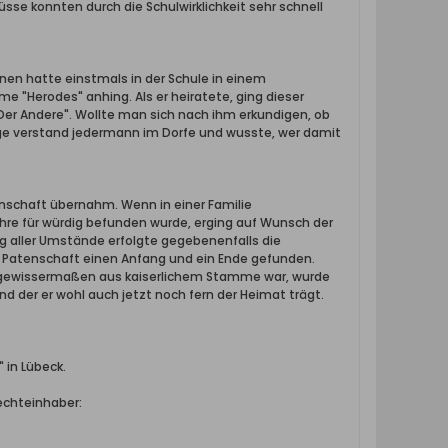
sse konnten durch die Schulwirklichkeit sehr schnell
nen hatte einstmals in der Schule in einem
me "Herodes" anhing. Als er heiratete, ging dieser
"Der Andere". Wollte man sich nach ihm erkundigen, ob
Frage verstand jedermann im Dorfe und wusste, wer damit
enschaft übernahm. Wenn in einer Familie
hre für würdig befunden wurde, erging auf Wunsch der
ng aller Umstände erfolgte gegebenenfalls die
 Patenschaft einen Anfang und ein Ende gefunden.
 er gewissermaßen aus kaiserlichem Stamme war, wurde
d der er wohl auch jetzt noch fern der Heimat trägt.
 in Lübeck.
echteinhaber: