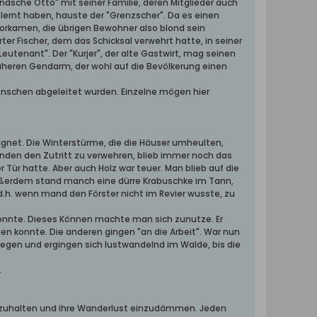
ndsche Otto" mit seiner Familie, deren Mitglieder auch
ernt haben, hauste der "Grenzscher". Da es einen
orkamen, die übrigen Bewohner also blond sein
ter Fischer, dem das Schicksal verwehrt hatte, in seiner
eutenant". Der "Kurjer", der alte Gastwirt, mag seinen
rüheren Gendarm, der wohl auf die Bevölkerung einen
nschen abgeleitet wurden. Einzelne mögen hier
ignet. Die Winterstürme, die die Häuser umheulten,
nden den Zutritt zu verwehren, blieb immer noch das
Tür hatte. Aber auch Holz war teuer. Man blieb auf die
 Außerdem stand manch eine dürre Krabuschke im Tann,
d.h. wenn mand den Förster nicht im Revier wusste, zu
onnte. Dieses Können machte man sich zunutze. Er
n konnte. Die anderen gingen "an die Arbeit". War nun
liegen und ergingen sich lustwandelnd im Walde, bis die
.
fzuhalten und ihre Wanderlust einzudämmen. Jeden