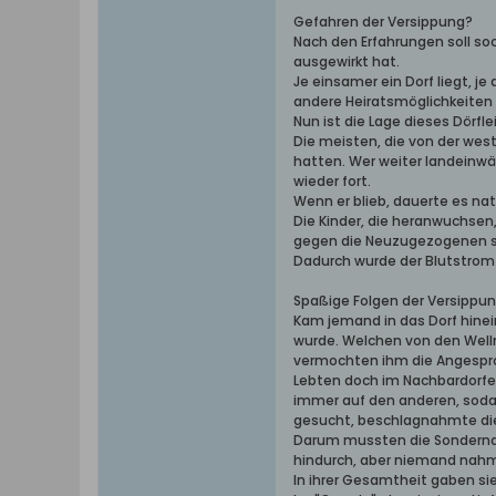
Gefahren der Versippung?
Nach den Erfahrungen soll so
ausgewirkt hat.
Je einsamer ein Dorf liegt, 
andere Heiratsmöglichkeiten 
Nun ist die Lage dieses Dörf
Die meisten, die von der wes
hatten. Wer weiter landeinwär
wieder fort.
Wenn er blieb, dauerte es na
Die Kinder, die heranwuchsen
gegen die Neuzugezogenen sc
Dadurch wurde der Blutstrom 
Spaßige Folgen der Versippu
Kam jemand in das Dorf hinei
wurde. Welchen von den Wellm
vermochten ihm die Angespro
Lebten doch im Nachbardorfe 
immer auf den anderen, soda
gesucht, beschlagnahmte dies
Darum mussten die Sondernam
hindurch, aber niemand nahm
In ihrer Gesamtheit gaben sie