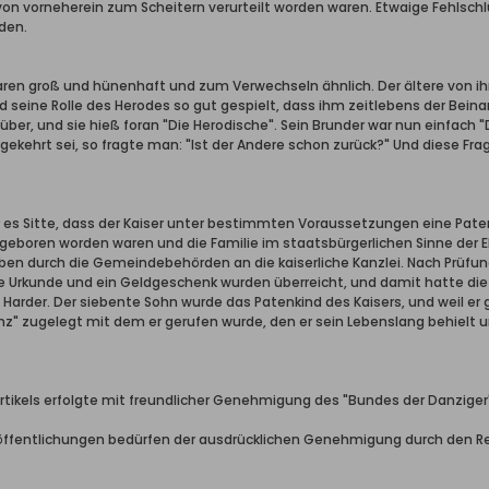
on vorneherein zum Scheitern verurteilt worden waren. Etwaige Fehlschlü
den.
ren groß und hünenhaft und zum Verwechseln ähnlich. Der ältere von ih
d seine Rolle des Herodes so gut gespielt, dass ihm zeitlebens der Beina
ber, und sie hieß foran "Die Herodische". Sein Brunder war nun einfach 
k gekehrt sei, so fragte man: "Ist der Andere schon zurück?" Und diese 
r es Sitte, dass der Kaiser unter bestimmten Voraussetzungen eine Pat
geboren worden waren und die Familie im staatsbürgerlichen Sinne der E
iben durch die Gemeindebehörden an die kaiserliche Kanzlei. Nach Prüfu
Urkunde und ein Geldgeschenk wurden überreicht, und damit hatte die
ie Harder. Der siebente Sohn wurde das Patenkind des Kaisers, und weil
z" zugelegt mit dem er gerufen wurde, den er sein Lebenslang behielt un
rtikels erfolgte mit freundlicher Genehmigung des "Bundes der Danziger"
ffentlichungen bedürfen der ausdrücklichen Genehmigung durch den R