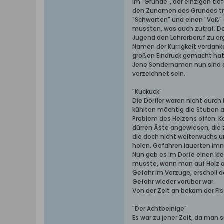
Im "Grunde", der einzigen tie
den Zunamen des Grundes trug
"Schworten" und einen "Voß"
mussten, was auch zutraf. Der
Jugend den Lehrerberuf zu erg
Namen der Kurrigkeit verdank
großen Eindruck gemacht hat
Jene Sondernamen nun sind a
verzeichnet sein.
"Kuckuck"
Die Dörfler waren nicht durc
kühlten mächtig die Stuben a
Problem des Heizens offen. Ko
dürren Äste angewiesen, die 
die doch nicht weiterwuchs un
holen. Gefahren lauerten imm
Nun gab es im Dorfe einen k
musste, wenn man auf Holz au
Gefahr im Verzuge, erscholl d
Gefahr wieder vorüber war.
Von der Zeit an bekam der Fi
"Der Achtbeinige"
Es war zu jener Zeit, da ma