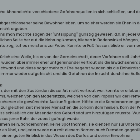
che Ahnendichte verschiedene Gefahrenquellen in sich schließen, und dam
je abgeschlossener seine Bewohner leben, um so eher werden sie Ehen in
nicht ergeben.
leins man möchte sagen der "Entsippung" günstig gewesen, d.h. in jede
tlichen Seite her auf die Nehrung kamen, blieben in Bodenwinkel hängen
ts zog, tat es meistens zur Probe. Konnte er Fuß fassen, blieb er, vermo
türlich eine Weile, bis er von der Gemeinschaft, deren Vorfahren seit J
, wurden aber immer eher untgereinander vertraut als die Erwachsenen; d
hwand und diese sogar mehr zur Ehe begehrt wurden als die Einheimis
immer wieder aufgefrischt und die Gefahren der Inzucht durch ihre Auf
ng
n, der mit den Zuständen dieser Art nicht vertraut war, konnte er erleb
s, welchen von den Modersitzkis, welchen von den Popalls will der Frem
chenen die gewünschte Auskunft geben. Hätte er die Sondernamen gewu
zur gleichen Zeit mehrere Menschen die Johann Bahr hießen. Kam der Po
ss schließlich der Absender das Geburtsdatum hinzufügen musste. Wurd
es jener Bahr, der zuerst gefragt wurde.
en sein, Sondernamen, keine Spottnamen, sie dienten nur zur Untersc
 es übel, und jeder wurde nur mit diesem Namen auch Fremden gegenü
 einen guten Einblick in das Wesen des Dorfes und seiner Einwohner.