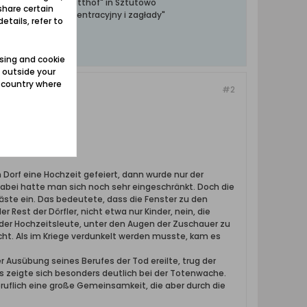
ntrationslager Stutthof" in Sztutowo
share certain
towski obóz koncentracyjny i zagłady"
etails, refer to
sing and cookie
 outside your
e country where
#2
 Dorf eine Hochzeit gefeiert, dann wurde nur der
abei hatte man sich noch sehr eingeschränkt. Doch die
äste ein. Das bedeutete, dass die Fenster zu den
est der Dörfler, nicht etwa nur Kinder, nein, die
 der Hochzeitsleute, unter den Augen der Zuschauer zu
cht. Als im Kriege verdunkelt werden musste, kam es
 Ausübung seines Berufes der Tod ereilte, trug der
as zeigte sich besonders deutlich bei der Totenwache.
eruflich eine große Gemeinsamkeit, die aber durch die