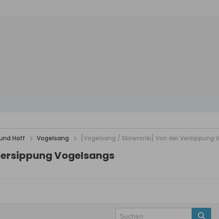
und Haff
Vogelsang
[Vogelsang / Skowronki] Von der Versippung
Versippung Vogelsangs