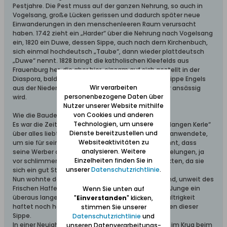
Pestjahre. Die Pest muss auf der ganzen Nehrung, so auch in
Vogelsang, große Lücken gerissen und dadurch später neue
Einwanderungen in den menschenleeren Raum verursacht
haben. 1742 zieht ein „Harder“ über die Nehrung nach Vogelsang
ein, 1820 ein Duwe, dessen Sippe, auch nach dem Kirchenbuch,
sich einmal hochdeutsch „Taube“, dann wieder plattdeutsch
„Duwe“ nennt. 1828 bringt die katholischen Kleefelds aus
Frauenburg her, die aber hier, einsam auf sich gestellt in der
Diaspora, bald ihren Glauben aufgeben; auch die Sippe Engels
Wir verarbeiten
aus der Niederung, deren erster als Hilfsförster hier ansässig
personenbezogene Daten über
wird.
Nutzer unserer Website mithilfe
von Cookies und anderen
Wie die Baudecks auf die Nehrung kamen
Technologien, um unsere
Es war die Zeit des preußischen Königs, der seine „langen Kerle“
Dienste bereitzustellen und
über alles liebte, für sie Geld ausgab, auch Zwang anwendete,
Websiteaktivitäten zu
um sie für sein Regiment zu erwerben. Es ist bekannt, dass
analysieren. Weitere
seine Werber auch vor Fesselungen und Überrumpelungen, ja
Einzelheiten finden Sie in
vor schlimmeren Gewaltakten nicht zurückschreckten, da sie
unserer
Datenschutzrichtlinie
.
sich ein gut Stück Geld damit erwerben konnten.
Nun wohnte damals in Kamstigall auf dem Samland, unweit des
Frischen Haffes, eine Familie Baudeck, deren einer Junge ein
Wenn Sie unten auf
überaus langer Kerl war. Diese Länge und Breitschultrigkeit
"
Einverstanden
" klicken,
haftet noch heutigen Tages an Männern und Frauen dieser
stimmen Sie unserer
Sippe.
Datenschutzrichtlinie
und
In einer Neujahrsnacht, als alles junge Volk fröhlich im Krug beim
unseren Datenverarbeitungs-