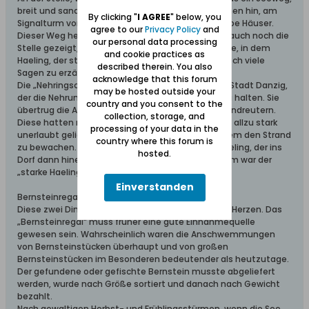
breit und sandig, sich durch den Wald über die Dünen hin, am
By clicking "
I AGREE
" below, you
Signalturm vorbei, hinzieht, liegt wieder eine Gruppe Häuser.
agree to our
Privacy Policy
and
Dieser Weg heißt Haelings Seeweg, und es wurde auch noch die
our personal data processing
Stelle gezeigt, auf der jenes Haus gestanden hatte, in dem
and cookie practices as
Haeling, der starke Haeling gelebt hat, von dem noch viele
described therein. You also
Sagen zu erzählen sind.
acknowledge that this forum
Die „Nehringsche Funktion“ hatte im Auftrage der Stadt Danzig,
may be hosted outside your
der die Nehrung unterstellt war, Ordnung auf ihr zu halten. Sie
country and you consent to the
übertrug die Aufsicht über diese Aufgabe den Strandreutern.
collection, storage, and
Diese hatten nicht nur zu verhüten, dass der Wald allzu stark
processing of your data in the
unerlaubt gelichtet wurde, sondern hatten vor allem den Strand
country where this forum is
zu bewachen. Einer dieser Strandreuter war ein Haeling, der ins
hosted.
Dorf dann hineinheiratete, ein Nachkomme von ihm war der
„starke Haeling“.
Einverstanden
Bernsteinregal und Strandgut
Diese zwei Dinge lagen dem Fiskus besonders am Herzen. Das
„Bernsteinregal“ muss früher eine gute Einnahmequelle
gewesen sein. Wahrscheinlich waren die Anschwemmungen
von Bernsteinstücken überhaupt und von großen
Bernsteinstücken im Besonderen bedeutender als heutzutage.
Der gefundene oder gefischte Bernstein musste abgeliefert
werden, wurde nach Größe sortiert und danach nach Gewicht
bezahlt.
Nach gewaltigen Herbst- und Frühlingsstürmen, wenn die See