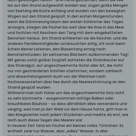
bis auf den Grund aufgewühlt worden war, zogen große Mengen
von Seetang die Küste entlang und wurden von den bewegten
Wogen auf den Strand gespült. In den ersten Morgenstunden,
wenn die Dämmerung kaum den ersten Schimmer des Tages
anzeigte, stiegen die Fischer bis weit über die Knie in das Meer
und fischten mit Keschern den Tang mit dem eingebetteten
Bernstein heraus. Am Strand entleerten sie die Kescher, und die
anderen Familienmitglieder untersuchten eifrig, oft noch beim
Schein kleiner Laternen, den Blasentang emsig nach
Bernsteinstücken. Ein seltsames Bild beim aufkommenden Tag!
Mit genau solch großer Sorgfalt achteten die Strandreuter auf
das Strandgut, auf angeschwemmte Güter aller Art, die nicht
nur von gestrandeten Schiffen stammten, sondern zahlreich
und abwechslungsreich auch von der Weichsel nach
Hochwasserzeiten über See durch die Meeresströmung an den
Strand gespült wurden.
Während man sich früher um das angeschwemmte Holz nicht
so sehr kümmerte - ausgenommen richtige Balken oder
brauchbares Bauholz - so dass allmählich alles versandete und
verging, weil man ja den Wald vor dem Hause hatte, griff man in
den Kriegszeiten nach jedem Stückchen und merkte da erst, wie
reich auch dieser Segen des Meeres war.
In neuerer Zeit fand ein Fischer ein kleines volles Tönnchen. Es
enthielt zwar nur Wasser, aber „edles“ Wasser. In aller