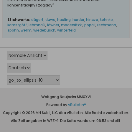
koncentracyjny i zagłady"
Stichworte:
dägert
,
duwe
,
haeling
,
harder
,
hincze
,
kohnke
,
komstgöff
,
lehmnaß
,
löwner
,
modersitzki
,
popall
,
rechmann
,
spohn
,
wellm
,
wiedebusch
,
winterfeld
Wolfgang Naujocks MMXXVI
Powered by
vBulletin®
Copyright © 2026 MH Sub I, LLC dba vBulletin. Alle Rechte vorbehalten.
Alle Zeitangaben in WEZ+1. Die Seite wurde um 06:53 erstellt.