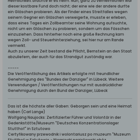
Heimlichkeit brachte er es heim. Nun, ganz zu verheimlichen war
dieser kostbare Fund doch nicht; der eine wie der andere durfte
ein Gläschen probieren. Als der Finder eines Streitfalles wegen
seinem Gegner ein Gläschen verweigerte, musste er erleben,
dass eines Tages ein Zollbeamter seine Wohnung aufsuchte,
nicht um ein Gläschen zu probieren, sondern um das Fässchen
einzuziehen. Dass hinterher noch eine große Rechnung kam
wegen Zoll- und Steuerhinterziehung, sei hier nur am Rande
vermerkt.
Auch zu unserer Zeit bestand die Pflicht, Bernstein an den Staat
abzuliefern, der auch für das Strandgut zuständig war.
-----
Die Veröffentlichung des Artikels erfolgte mit freundlicher
Genehmigung des "Bundes der Danziger" in Lübeck. Weitere
Verwendungen / Veröffentlichungen nur mit ausdrücklicher
Genehmigung durch den Bund der Danziger, Lübeck
Das ist die höchste aller Gaben: Geborgen sein und eine Heimat
haben (Carl Lange)
Wolfgang Naujocks: Zertifizierter Führer und Volontär in der
Gedenkstätte/Museum "Deutsches Konzentrationslager
Stutthof" in Sztutowo
Certyfikowany przewodnik i wolontariusz po muzeum "Muzeum
Stutthof w Sztutowie - Niemiecki nazistowski obóz