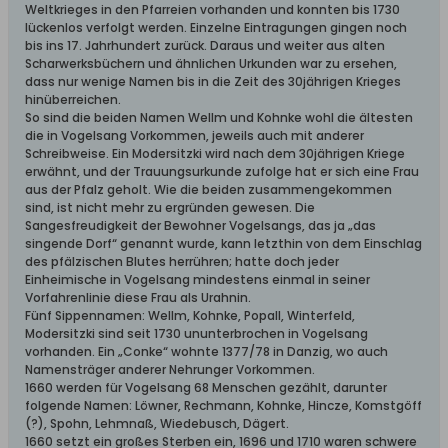
Weltkrieges in den Pfarreien vorhanden und konnten bis 1730
lückenlos verfolgt werden. Einzelne Eintragungen gingen noch
bis ins 17. Jahrhundert zurück. Daraus und weiter aus alten
Scharwerksbüchern und ähnlichen Urkunden war zu ersehen,
dass nur wenige Namen bis in die Zeit des 30jährigen Krieges
hinüberreichen.
So sind die beiden Namen Wellm und Kohnke wohl die ältesten
die in Vogelsang Vorkommen, jeweils auch mit anderer
Schreibweise. Ein Modersitzki wird nach dem 30jährigen Kriege
erwähnt, und der Trauungsurkunde zufolge hat er sich eine Frau
aus der Pfalz geholt. Wie die beiden zusammengekommen
sind, ist nicht mehr zu ergründen gewesen. Die
Sangesfreudigkeit der Bewohner Vogelsangs, das ja „das
singende Dorf“ genannt wurde, kann letzthin von dem Einschlag
des pfälzischen Blutes herrühren; hatte doch jeder
Einheimische in Vogelsang mindestens einmal in seiner
Vorfahrenlinie diese Frau als Urahnin.
Fünf Sippennamen: Wellm, Kohnke, Popall, Winterfeld,
Modersitzki sind seit 1730 ununterbrochen in Vogelsang
vorhanden. Ein „Conke“ wohnte 1377/78 in Danzig, wo auch
Namensträger anderer Nehrunger Vorkommen.
1660 werden für Vogelsang 68 Menschen gezählt, darunter
folgende Namen: Löwner, Rechmann, Kohnke, Hincze, Komstgöff
(?), Spohn, Lehmnaß, Wiedebusch, Dägert.
1660 setzt ein großes Sterben ein, 1696 und 1710 waren schwere