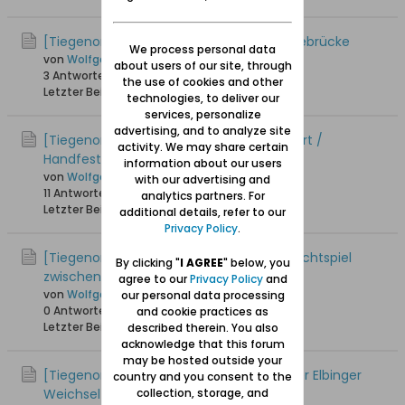
[Tiegenort / Tujsk] LKW-Verkehr auf Hebebrücke
We process personal data
von
Wolfgang
about users of our site, through
3 Antworten
15.639 Hits
0 Likes
the use of cookies and other
Letzter Beitrag
22.04.2015, 10:46
technologies, to deliver our
services, personalize
advertising, and to analyze site
[Tiegenort / Tujsk] 665 Jahrfeier Tiegenort /
activity. We may share certain
Handfeste Tiegenort
information about our users
von
Wolfgang
with our advertising and
11 Antworten
20.546 Hits
0 Likes
analytics partners. For
Letzter Beitrag
18.06.2014, 11:54
additional details, refer to our
Privacy Policy
.
[Tiegenort / Tujsk] 1782: Tiegenort im Machtspiel
By clicking "
I AGREE
" below, you
zwischen Danzig und Preußen
agree to our
Privacy Policy
and
von
Wolfgang
our personal data processing
0 Antworten
18.753 Hits
0 Likes
and cookie practices as
Letzter Beitrag
03.03.2014, 09:46
described therein. You also
acknowledge that this forum
may be hosted outside your
[Tiegenort/Tujsk]Tragischer Unfall auf der Elbinger
country and you consent to the
Weichsel
collection, storage, and