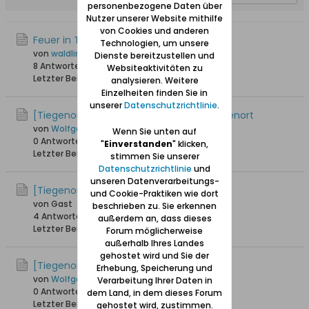
personenbezogene Daten über
Nutzer unserer Website mithilfe
von Cookies und anderen
Feuer in Tiegenort 1828
Technologien, um unsere
von
waldling +6.8.2023
Dienste bereitzustellen und
8 Antworten
20.596 Hits
0 Likes
Websiteaktivitäten zu
Letzter Beitrag
05.09.2020, 14:05
analysieren. Weitere
Einzelheiten finden Sie in
unserer
Datenschutzrichtlinie
.
[Tiegenort / Tujsk] Erinnerungen an Tiegenort
von
Wolfgang
Wenn Sie unten auf
0 Antworten
20.860 Hits
0 Likes
"
Einverstanden
" klicken,
Letzter Beitrag
26.02.2017, 15:10
stimmen Sie unserer
Datenschutzrichtlinie
und
unseren Datenverarbeitungs-
[Tiegenort / Tujsk] Friedhof in Tiegenort
und Cookie-Praktiken wie dort
von Gast
beschrieben zu. Sie erkennen
4 Antworten
17.257 Hits
0 Likes
außerdem an, dass dieses
Letzter Beitrag
16.04.2016, 12:53
Forum möglicherweise
außerhalb Ihres Landes
gehostet wird und Sie der
[Tiegenort / Tujsk] Mähhhh ...
Erhebung, Speicherung und
von
Wolfgang
Verarbeitung Ihrer Daten in
0 Antworten
15.928 Hits
0 Likes
dem Land, in dem dieses Forum
Letzter Beitrag
06.05.2015, 20:16
gehostet wird, zustimmen.