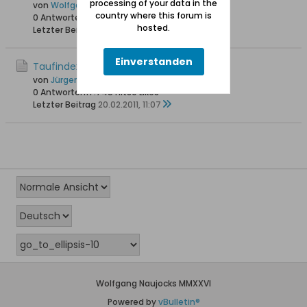
processing of your data in the
von
Wolfgang
country where this forum is
0 Antworten
16.269 Hits
0 Likes
hosted.
Letzter Beitrag
03.05.2013, 22:36
Einverstanden
Taufindex 1685 bis 1702 Tiegenort/Tujsk
von
Jürgen Albrecht
0 Antworten
17.745 Hits
0 Likes
Letzter Beitrag
20.02.2011, 11:07
Wolfgang Naujocks MMXXVI
Powered by
vBulletin®