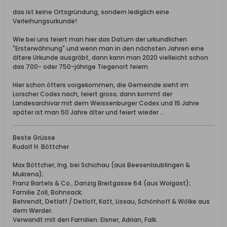
das ist keine Ortsgründung, sondern lediglich eine
Verleihungsurkunde!
Wie bei uns feiert man hier das Datum der urkundlichen
"Ersterwähnung" und wenn man in den nächsten Jahren eine
ältere Urkunde ausgräbt, dann kann man 2020 vielleicht schon
das 700- oder 750-jährige Tiegenort feiern.
Hier schon öfters vorgekommen, die Gemeinde sieht im
Lorscher Codex nach, feiert gross; dann kommt der
Landesarchivar mit dem Weissenburger Codex und 15 Jahre
später ist man 50 Jahre älter und feiert wieder ...
Beste Grüsse
Rudolf H. Böttcher
Max Böttcher, Ing. bei Schichau (aus Beesenlaublingen &
Mukrena);
Franz Bartels & Co., Danzig Breitgasse 64 (aus Wolgast);
Familie Zoll, Bohnsack;
Behrendt, Detlaff / Detloff, Katt, Lissau, Schönhoff & Wölke aus
dem Werder.
Verwandt mit den Familien: Elsner, Adrian, Falk.