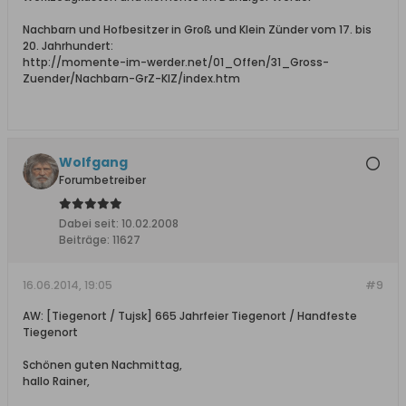
Nachbarn und Hofbesitzer in Groß und Klein Zünder vom 17. bis
20. Jahrhundert:
http://momente-im-werder.net/01_Offen/31_Gross-
Zuender/Nachbarn-GrZ-KlZ/index.htm
Wolfgang
Forumbetreiber
Dabei seit:
10.02.2008
Beiträge:
11627
16.06.2014, 19:05
#9
AW: [Tiegenort / Tujsk] 665 Jahrfeier Tiegenort / Handfeste
Tiegenort
Schönen guten Nachmittag,
hallo Rainer,