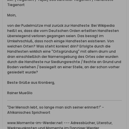
Tiegenort
Moin,
von der Pudelmütze mal zurück zur Handfeste: Bei Wikipedia
heißt es, dass die vom Deutschen Orden erteilten Handfesten
überwiegend verloren gegangen seien. Das besagt im
Umkehrschluß, dass noch einige Handfesten existieren. Von
welchen Orten? Was steht konkret drin? Erfolgte durch die
Handfesten wirklich eine "Ortsgründung" mit allem drum und
dran einschließlich der Namensgebung des Ortes oder wurden
durch die Handfeste nur Siedlungsrechte / Rechte an Grund und
Boden verliehen / besiegelt an einer Stelle, an der schon vorher
gesiedelt wurde?
Beste Grüße aus Kronberg,
Rainer MueGlo
"Der Mensch lebt, so lange man sich seiner erinnert!" -
Afrikanisches Sprichwort
www.Momente-im-Werder.net --- Adressbücher, Literatur,
Werkzeugkasten und Momente im Danziger Werder