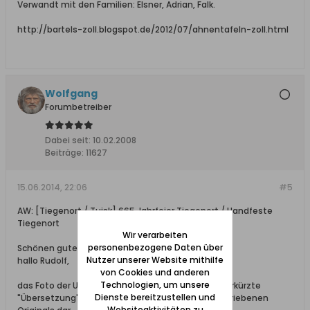
Verwandt mit den Familien: Elsner, Adrian, Falk.
http://bartels-zoll.blogspot.de/2012/07/ahnentafeln-zoll.html
Wolfgang
Forumbetreiber
Dabei seit:
10.02.2008
Beiträge:
11627
15.06.2014, 22:06
#5
AW: [Tiegenort / Tujsk] 665 Jahrfeier Tiegenort / Handfeste
Tiegenort
Wir verarbeiten
personenbezogene Daten über
Schönen guten Abend,
Nutzer unserer Website mithilfe
hallo Rudolf,
von Cookies und anderen
Technologien, um unsere
das Foto der Urkunde stellt eine wahrscheinlich verkürzte
Dienste bereitzustellen und
"Übersetzung" des in altdeutscher Sprache geschriebenen
Websiteaktivitäten zu