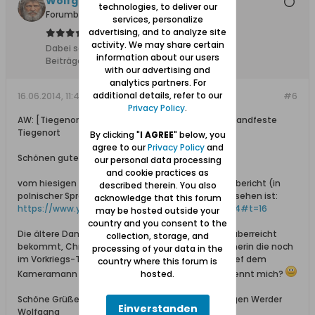
Wolfgang
technologies, to deliver our
Forumbetreiber
services, personalize
advertising, and to analyze site
activity. We may share certain
Dabei seit:
10.02.2008
information about our users
Beiträge:
11627
with our advertising and
analytics partners. For
additional details, refer to our
16.06.2014, 11:49
#6
Privacy Policy
.
AW: [Tiegenort / Tujsk] 665 Jahrfeier Tiegenort / Handfeste
Tiegenort
By clicking "
I AGREE
" below, you
agree to our
Privacy Policy
and
Schönen guten Nachmittag,
our personal data processing
and cookie practices as
vom hiesigen Regionalfernsehen stammt ein Filmbericht (in
described therein. You also
polnischer Sprache), der nun auch bei Youtube zu sehen ist:
acknowledge that this forum
https://www.youtube.com/watch?v=AkES_WarKt4#t=16
may be hosted outside your
country and you consent to the
Die ältere Dame die einen großen Blumenstrauß überreicht
collection, storage, and
bekommt, Christel Gapska, ist die einzige Einwohnerin die noch
processing of your data in the
im Vorkriegs-Tiegenhof geboren wurde. Auch ich lief dem
country where this forum is
Kameramann ein paar Mal über den Weg - wer erkennt mich?
hosted.
Schöne Grüße aus dem mittlerweile wieder sonnigen Werder
Einverstanden
Wolfgang