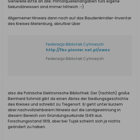
Generelle Bitte an alle: Primärquellenangaben fürs eigene
Sekundärwissen sind immer hilfreich :-)
Allgemeiner Hinweis dann noch auf das Baudenkmäler-Inventar
des Kreises Marienburg, abrufbar über
Federacja Bibliotek Cyfrowych
http://fbc.pionier.net.pl/owoc
Federacja Bibliotek Cyfrowych
also die Polnische Elektronische Bibliothek. Der (fachlich) große
Bernhard Schmid gibt da einen Abriss der Siedlungsgeschichte
des Kreises und schreibt zu Tiegenort. Er geht unter kurzem
aber nachvollziehbarem Hinweis auf die Landgewinnung in
diesem Bereich von Gründungsurkunde 1349 aus.
Forschungsstand 1919, aber bei Tujsk scheint sich ja nichts
geändert zu haben.