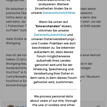
Originals dar.
analysieren. Weitere
Einzelheiten finden Sie in
Ein bisschen verwunderlich war, dass von den Urkunden keine
unserer
Datenschutzrichtlinie
.
polnische Übersetzungen vorhanden waren. Aber vielleicht
hätte dann auch die Frage im Raum gestanden wie denn das
sein kann, da Tiegenort doch -wie stets behauptet wird- vor der
Wenn Sie unten auf
I. Polnischen Teilung immer zu Polen gehört hat und 1945 wieder
"
Einverstanden
" klicken,
zu Polen "zurückkehrte".
stimmen Sie unserer
Datenschutzrichtlinie
und
Viele Grüße aus dem Werder
unseren Datenverarbeitungs-
Wolfgang
und Cookie-Praktiken wie dort
beschrieben zu. Sie erkennen
außerdem an, dass dieses
Das ist die höchste aller Gaben: Geborgen sein und eine Heimat
Forum möglicherweise
haben (Carl Lange)
außerhalb Ihres Landes
Wolfgang Naujocks: Zertifizierter Führer und Volontär in der
gehostet wird und Sie der
Gedenkstätte/Museum "Deutsches Konzentrationslager
Erhebung, Speicherung und
Stutthof" in Sztutowo
Verarbeitung Ihrer Daten in
Certyfikowany przewodnik i wolontariusz po muzeum "Muzeum
dem Land, in dem dieses Forum
Stutthof w Sztutowie - Niemiecki nazistowski obóz
gehostet wird, zustimmen.
koncentracyjny i zagłady"
We process personal data
about users of our site, through
the use of cookies and other