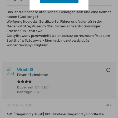
Das ist die höchste aller Gaben: Geborgen sein und eine Heimat
haben (Carl Lange)
Wolfgang Naujocks: Zertifizierter Führer und Volontär in der
Gedenkstätte/Museum "Deutsches Konzentrationslager
Stutthof" in Sztutowo
Certyfikowany przewodnik i wolontariusz po muzeum "Muzeum
Stutthof w Sztutowie - Niemiecki nazistowski obóz
koncentracyjny i zagłady"
Ulrich 31
Forum-Teilnehmer
Dabei seit:
04.11.2011
Beiträge:
8612
16.06.2014, 13:12
#7
AW: [Tiegenort / Tujsk] 665 Jahrfeier Tiegenort / Handfeste