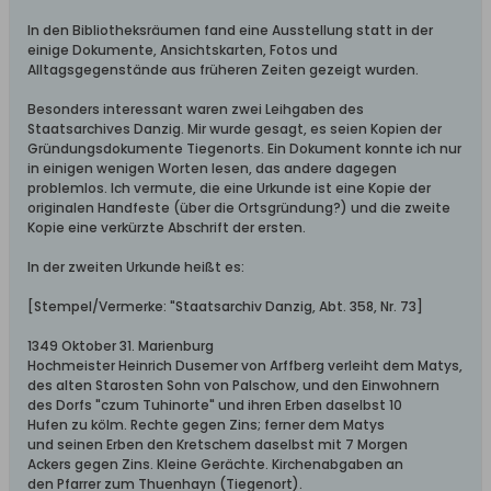
In den Bibliotheksräumen fand eine Ausstellung statt in der
einige Dokumente, Ansichtskarten, Fotos und
Alltagsgegenstände aus früheren Zeiten gezeigt wurden.
Besonders interessant waren zwei Leihgaben des
Staatsarchives Danzig. Mir wurde gesagt, es seien Kopien der
Gründungsdokumente Tiegenorts. Ein Dokument konnte ich nur
in einigen wenigen Worten lesen, das andere dagegen
problemlos. Ich vermute, die eine Urkunde ist eine Kopie der
originalen Handfeste (über die Ortsgründung?) und die zweite
Kopie eine verkürzte Abschrift der ersten.
In der zweiten Urkunde heißt es:
[Stempel/Vermerke: "Staatsarchiv Danzig, Abt. 358, Nr. 73]
1349 Oktober 31. Marienburg
Hochmeister Heinrich Dusemer von Arffberg verleiht dem Matys,
des alten Starosten Sohn von Palschow, und den Einwohnern
des Dorfs "czum Tuhinorte" und ihren Erben daselbst 10
Hufen zu kölm. Rechte gegen Zins; ferner dem Matys
und seinen Erben den Kretschem daselbst mit 7 Morgen
Ackers gegen Zins. Kleine Gerächte. Kirchenabgaben an
den Pfarrer zum Thuenhayn (Tiegenort).