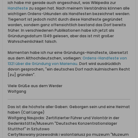
ich habe mir gerade auch angeschaut, was Wikipedia zur
Handfeste
zu sagen hat. Nach meinem Verständnis können alle
wichtigen Ordens-Urkunden als Handfesten bezeichnet werden.
Tiegenort ist jedoch nicht durch diese Handfeste gegründet
worden, sondern ganz offensichtlich bestand das Dorf bereits
früher. In verschiedenen Publikationen habe ich jetzt als
Gründungsdatum 1349 gelesen, aber das ist mit großer
Wahrscheinlichkeit falsch.
Momentan habe ich nur eine Gründungs-Handfeste, übersetzt
aus dem Althochdeutschen, vorliegen:
Ordens-Handfeste von
1321 über die Gründung von Marienau
. Dort wird ausdrücklich
davon gesprochen, "ein deutsches Dorf nach kulmischem Recht
[zu] gründen".
Viele Grüße aus dem Werder
Wolfgang
Das ist die höchste aller Gaben: Geborgen sein und eine Heimat
haben (Carl Lange)
Wolfgang Naujocks: Zertifizierter Führer und Volontär in der
Gedenkstätte/Museum "Deutsches Konzentrationslager
Stutthof" in Sztutowo
Certyfikowany przewodnik i wolontariusz po muzeum "Muzeum