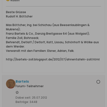
Rudolf
Beste Grüsse
Rudolf H. Böttcher
Max Böttcher, Ing. bei Schichau (aus Beesenlaublingen &
Mukrena);
Franz Bartels & Co., Danzig Breitgasse 64 (aus Wolgast);
Familie Zoll, Bohnsack;
Behrendt, Detlaff / Detloff, Katt, Lissau, Schönhoff & Wölke aus
dem Werder.
Verwandt mit den Familien: Elsner, Adrian, Falk.
http://bartels-zoll.blogspot.de/2012/07/ahnentafeln-zoll.html
Bartels
Forum-Teilnehmer
Dabei seit:
25.07.2012
Beiträge:
3448