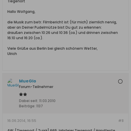
Tiegenort
Hallo Wolfgang,
die Musik zum betr. Filmbericht ist (für mich) ziemlich nervig,
aber an Deiner Pudelmütze bist Du gut zu erkennen:
draußen zwischen 10:26 und 10:36 (ca.) und drinnen zwischen
16:10 und 16:20 (ca.).
Viele Grüße aus Berlin bei gleich schönem Wetter,
Ulrich
MueGlo
Forum-Teilnehmer
Dabei seit:
11.03.2010
Beiträge:
1137
16.06.2014, 16:55
#8
AW: [Tiegenort / Tujsk] 665 Jahrfeier Tiegenort / Handfeste