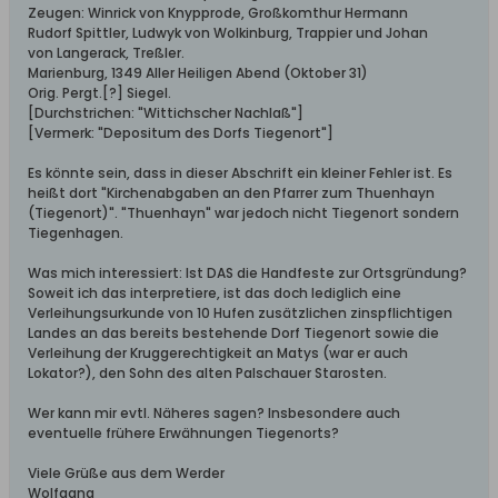
Zeugen: Winrick von Knypprode, Großkomthur Hermann
Rudorf Spittler, Ludwyk von Wolkinburg, Trappier und Johan
von Langerack, Treßler.
Marienburg, 1349 Aller Heiligen Abend (Oktober 31)
Orig. Pergt.[?] Siegel.
[Durchstrichen: "Wittichscher Nachlaß"]
[Vermerk: "Depositum des Dorfs Tiegenort"]
Es könnte sein, dass in dieser Abschrift ein kleiner Fehler ist. Es
heißt dort "Kirchenabgaben an den Pfarrer zum Thuenhayn
(Tiegenort)". "Thuenhayn" war jedoch nicht Tiegenort sondern
Tiegenhagen.
Was mich interessiert: Ist DAS die Handfeste zur Ortsgründung?
Soweit ich das interpretiere, ist das doch lediglich eine
Verleihungsurkunde von 10 Hufen zusätzlichen zinspflichtigen
Landes an das bereits bestehende Dorf Tiegenort sowie die
Verleihung der Kruggerechtigkeit an Matys (war er auch
Lokator?), den Sohn des alten Palschauer Starosten.
Wer kann mir evtl. Näheres sagen? Insbesondere auch
eventuelle frühere Erwähnungen Tiegenorts?
Viele Grüße aus dem Werder
Wolfgang