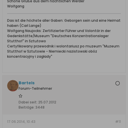
Schöne Grüße aus dem nächtlichen Werder
Wolfgang
Das ist die höchste aller Gaben: Geborgen sein und eine Heimat
haben (Carl Lange)
Wolfgang Naujocks: Zertifizierter Führer und Volontär in der
Gedenkstätte/Museum "Deutsches Konzentrationslager
Stutthof" in Sztutowo
Certyfikowany przewodnik i wolontariusz po muzeum "Muzeum
Stutthof w Sztutowie - Niemiecki nazistowski obóz
koncentracyjny i zagłady"
Bartels
Forum-Teilnehmer
Dabei seit:
25.07.2012
Beiträge:
3448
17.06.2014, 10:43
#11