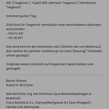
AW: [Tiegenort / Tujsk] 665 Jahrfeier Tiegenort / Handfeste
Tiegenort
Schönen guten Tag,
1349 sind für Tiegenort vermutlich zwei verschiedene Urkunden
entstanden:
- PrUr IV 421
- SG XII 337
Das eine könnte die Handfeste sein (ähnlich der von Marienau),
das zweite die spätere Verleihung von Land (Auszug/ Transkript
unten gezeigt).
Originale waren natürlich auf Pergament geschrieben und
gesiegelt.
Beste Grüsse
Rudolf H. Böttcher
Max Böttcher, Ing. bei Schichau (aus Beesenlaublingen &
Mukrena);
Franz Bartels & Co., Danzig Breitgasse 64 (aus Wolgast);
Familie Zoll, Bohnsack;