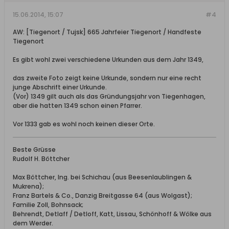
15.06.2014, 15:07
#4
AW: [Tiegenort / Tujsk] 665 Jahrfeier Tiegenort / Handfeste
Tiegenort
Es gibt wohl zwei verschiedene Urkunden aus dem Jahr 1349,
das zweite Foto zeigt keine Urkunde, sondern nur eine recht
junge Abschrift einer Urkunde.
(Vor) 1349 gilt auch als das Gründungsjahr von Tiegenhagen,
aber die hatten 1349 schon einen Pfarrer.
Vor 1333 gab es wohl noch keinen dieser Orte.
Beste Grüsse
Rudolf H. Böttcher
Max Böttcher, Ing. bei Schichau (aus Beesenlaublingen &
Mukrena);
Franz Bartels & Co., Danzig Breitgasse 64 (aus Wolgast);
Familie Zoll, Bohnsack;
Behrendt, Detlaff / Detloff, Katt, Lissau, Schönhoff & Wölke aus
dem Werder.