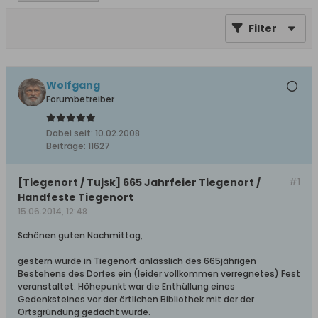
Filter
Wolfgang
Forumbetreiber
Dabei seit:
10.02.2008
Beiträge:
11627
[Tiegenort / Tujsk] 665 Jahrfeier Tiegenort /
#1
Handfeste Tiegenort
15.06.2014, 12:48
Schönen guten Nachmittag,
gestern wurde in Tiegenort anlässlich des 665jährigen
Bestehens des Dorfes ein (leider vollkommen verregnetes) Fest
veranstaltet. Höhepunkt war die Enthüllung eines
Gedenksteines vor der örtlichen Bibliothek mit der der
Ortsgründung gedacht wurde.