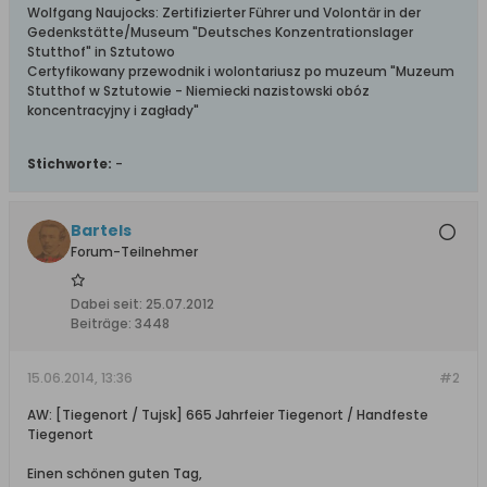
Wolfgang Naujocks: Zertifizierter Führer und Volontär in der
Gedenkstätte/Museum "Deutsches Konzentrationslager
Stutthof" in Sztutowo
Certyfikowany przewodnik i wolontariusz po muzeum "Muzeum
Stutthof w Sztutowie - Niemiecki nazistowski obóz
koncentracyjny i zagłady"
Stichworte:
-
Bartels
Forum-Teilnehmer
Dabei seit:
25.07.2012
Beiträge:
3448
15.06.2014, 13:36
#2
AW: [Tiegenort / Tujsk] 665 Jahrfeier Tiegenort / Handfeste
Tiegenort
Einen schönen guten Tag,