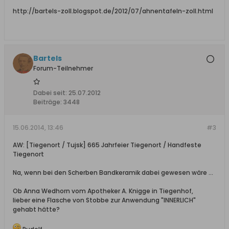
http://bartels-zoll.blogspot.de/2012/07/ahnentafeln-zoll.html
Bartels
Forum-Teilnehmer
Dabei seit:
25.07.2012
Beiträge:
3448
15.06.2014, 13:46
#3
AW: [Tiegenort / Tujsk] 665 Jahrfeier Tiegenort / Handfeste
Tiegenort
Na, wenn bei den Scherben Bandkeramik dabei gewesen wäre ...
Ob Anna Wedhorn vom Apotheker A. Knigge in Tiegenhof,
lieber eine Flasche von Stobbe zur Anwendung "INNERLICH"
gehabt hätte?