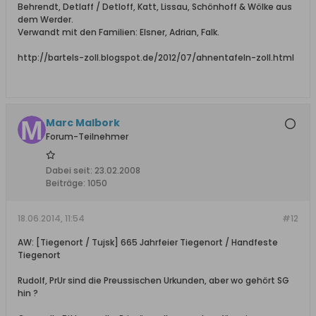
Behrendt, Detlaff / Detloff, Katt, Lissau, Schönhoff & Wölke aus
dem Werder.
Verwandt mit den Familien: Elsner, Adrian, Falk.
http://bartels-zoll.blogspot.de/2012/07/ahnentafeln-zoll.html
Marc Malbork
Forum-Teilnehmer
Dabei seit:
23.02.2008
Beiträge:
1050
18.06.2014, 11:54
#12
AW: [Tiegenort / Tujsk] 665 Jahrfeier Tiegenort / Handfeste
Tiegenort
Rudolf, PrUr sind die Preussischen Urkunden, aber wo gehört SG
hin ?