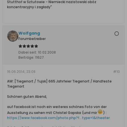
Stutthof w Sztutowie - Niemiecki nazistowski obóz
koncentracyjny i zagłady"
Wolfgang
Forumbetreiber
Dabei seit:
10.02.2008
Beiträge:
11627
16.06.2014, 23:08
#10
AW: [Tiegenort / Tujsk] 665 Jahrfeier Tiegenort / Handfeste
Tiegenort
Schönen guten Abend,
auf Facebook ist noch ein weiteres schönes Foto von der
Ausstellung zu sehen mit Christel Gapska (und mir
) :
https://www.facebook.com/photo.php?f...type=1&theater