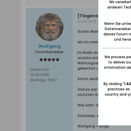
Wir verarbe
anderen Tech
[Tiegenort/Tujsk]Tragis
03.05.2013, 22:36
Wenn Sie unten
Datenverarbei
Guten Abend,
dieses Forum m
und Verar
als ich meine Nachbarin Astri
Wolfgang
Forumbetreiber
Im Radio wurde darüber berich
We process per
wusste nicht wo, aber selbst 
to deliver o
Wartungsarbeiten an den Was
information abo
gekentert und ertrunken sei. 
Dabei seit:
10.02.2008
Sofort dachte ich an Stanisła
Beiträge:
11627
By clicking "
I A
practices as
Und es war wahr. Er, mit dem 
country and yo
stutzten Gestrüpp-, ist um
Wie wahr: Gestern noch jeleb
Stanisław, eine Kerze brennt 
Wolfgang + Kinga