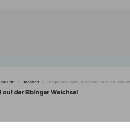
und Haff
Tiegenort
[Tiegenort/Tujsk]Tragischer Unfall auf der Elb
 auf der Elbinger Weichsel