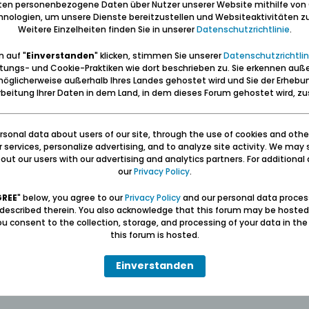
iten personenbezogene Daten über Nutzer unserer Website mithilfe von
nologien, um unsere Dienste bereitzustellen und Websiteaktivitäten zu
Weitere Einzelheiten finden Sie in unserer
Datenschutzrichtlinie
.
cher Unfall auf der Elbinger Weichsel
 auf "
Einverstanden
" klicken, stimmen Sie unserer
Datenschutzrichtlin
tungs- und Cookie-Praktiken wie dort beschrieben zu. Sie erkennen auß
öglicherweise außerhalb Ihres Landes gehostet wird und Sie der Erhebu
beitung Ihrer Daten in dem Land, in dem dieses Forum gehostet wird, 
d informierte, sagte sie nur "Gestern noch jelebt, heute schon tot".
tet. Über einen Unfall auf der Elbinger Weichsel (Szkarpawa). Am vergang
sonal data about users of our site, through the use of cookies and othe
hier fuhr ein suchendes Boot des Grenzschutzes. Heute las ich eine Onli
ur services, personalize advertising, and to analyze site activity. We may 
serwegmarkierungen ein 57-jähriger Arbeiter des RZGW (regionale Wass
ut our users with our advertising and analytics partners. For additional d
Bei Fischerbabke (Rybina) war das.
our
Privacy Policy
.
w, ich befürchtete dass er es sei, wohnhaft in Tiegenort.
GREE
" below, you agree to our
Privacy Policy
and our personal data proces
 described therein. You also acknowledge that this forum may be hosted
ich noch vor zwei Wochen Uferpflegearbeiten an der Elbinger Weichsel vo
u consent to the collection, storage, and processing of your data in th
's Leben gekommen.
this forum is hosted.
t, heute schon tot.
Einverstanden
für Dich die Nacht durch in unserem Fenster. Wir gedenken Deiner!