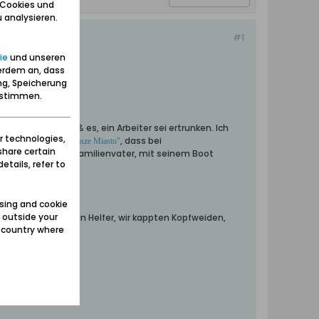
 Cookies und
 analysieren.
#1
ie
und unseren
erdem an, dass
ng, Speicherung
zustimmen.
enen Montag hieß es, ein Arbeiter sei ertrunken. Ich
r technologies,
ne-Nachricht in
, dass bei
"Nasze Miasto"
share certain
erbehörde), ein Familienvater, mit seinem Boot
etails, refer to
sing and cookie
 outside your
rnahm -ich war sein Helfer, wir kappten Kopfweiden,
e country where