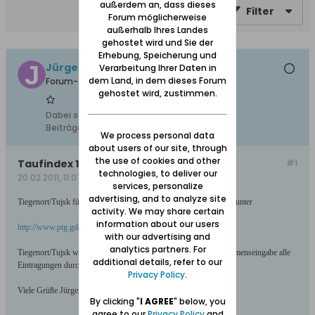
außerdem an, dass dieses
Filter
Forum möglicherweise
außerhalb Ihres Landes
gehostet wird und Sie der
Erhebung, Speicherung und
Jürgen Albrecht
Verarbeitung Ihrer Daten in
dem Land, in dem dieses Forum
Forum-Teilnehmer
gehostet wird, zustimmen.
Dabei seit:
11.02.2008
Beiträge:
309
We process personal data
about users of our site, through
the use of cookies and other
Taufindex 1685 bis 1702 Tiegenort/Tujsk
#1
technologies, to deliver our
20.02.2011, 11:07
services, personalize
advertising, and to analyze site
Tiegenort/Tujsk für die Jahre 1685 bis 1702 eine Index-Taufdatei unter
activity. We may share certain
information about our users
http://www.ptg.gda.pl/index.php/certificate/action/searchB
with our advertising and
analytics partners. For
Tiegenort/Tujsk wählen und dann Namen eingeben oder ohne Namenseingabe alle
additional details, refer to our
Eintragungen durchblättern!
Privacy Policy
.
Viele Grüße Jürgen
By clicking "
I AGREE
" below, you
agree to our
Privacy Policy
and