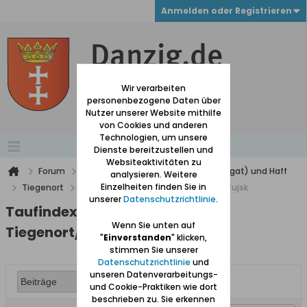
Anmelden oder Registrieren
Wir verarbeiten
personenbezogene Daten über
Nutzer unserer Website mithilfe
von Cookies und anderen
Technologien, um unsere
Dienste bereitzustellen und
Websiteaktivitäten zu
Forum
Werder (zwischen Weichsel und Nogat) und Haff
analysieren. Weitere
Einzelheiten finden Sie in
Tiegenort
Taufindex 1685 bis 1702 Tiegenort/Tujsk
unserer
Datenschutzrichtlinie
.
Taufindex 1685 bis 1702
Wenn Sie unten auf
Tiegenort/Tujsk
"
Einverstanden
" klicken,
stimmen Sie unserer
Datenschutzrichtlinie
und
unseren Datenverarbeitungs-
und Cookie-Praktiken wie dort
beschrieben zu. Sie erkennen