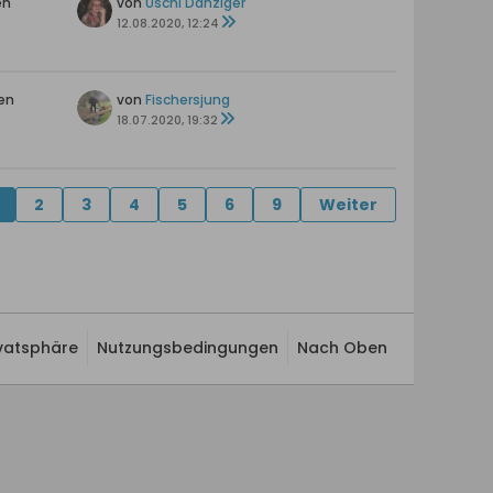
en
von
Uschi Danziger
12.08.2020, 12:24
en
von
Fischersjung
18.07.2020, 19:32
2
3
4
5
6
9
Weiter
ivatsphäre
Nutzungsbedingungen
Nach Oben