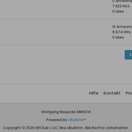
0 Antwort
7.823 Hits
0 Likes
13 Antwort
9.674 Hits
0 Likes
1
Hilfe
Kontakt
Pr
Wolfgang Naujocks MMXXVI
Powered by
vBulletin®
Copyright © 2026 MH Sub I, LLC dba vBulletin. Alle Rechte vorbehalten.