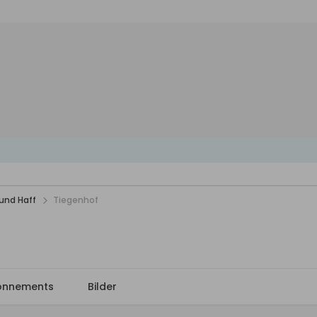
und Haff
Tiegenhof
onnements
Bilder