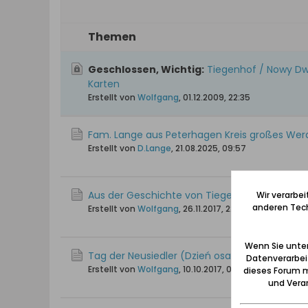
Themen
Geschlossen, Wichtig:
Tiegenhof / Nowy Dwó
Karten
Erstellt von
Wolfgang
,
01.12.2009, 22:35
Fam. Lange aus Peterhagen Kreis großes Wer
Erstellt von
D.Lange
,
21.08.2025, 09:57
Aus der Geschichte von Tiegenhof
Wir verarbe
anderen Tech
Erstellt von
Wolfgang
,
26.11.2017, 22:33
Wenn Sie unten
Tag der Neusiedler (Dzień osadnika)
Datenverarbei
Erstellt von
Wolfgang
,
10.10.2017, 00:09
dieses Forum m
und Verar