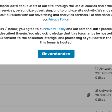
11 Antwort
sonal data about users of our site, through the use of cookies and othe
4.413 Hits
ur services, personalize advertising, and to analyze site activity. We may 
0 Likes
ut our users with our advertising and analytics partners. For additional d
our
Privacy Policy
.
6 Antwort
GREE
" below, you agree to our
Privacy Policy
and our personal data proces
6.556 Hits
 described therein. You also acknowledge that this forum may be hosted
0 Likes
u consent to the collection, storage, and processing of your data in th
this forum is hosted.
13 Antwort
28.540 Hit
Einverstanden
0 Likes
14 Antwor
23.547 Hit
0 Likes
21 Antwort
26.091 Hits
0 Likes