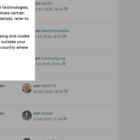
en
von
Aartin
r technologies,
03.03.2025, 18:54
share certain
etails, refer to
en
von
MeinEichwalde
sing and cookie
16.02.2025, 16:53
 outside your
e country where
en
von
Fischersjung
s
21.01.2025, 10:55
ten
von
Ulrich 31
s
28.06.2024, 18:03
en
von
sarpei
12.09.2023, 17:49