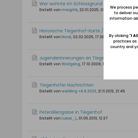
Wer wohnte im Schlossgrund 1942-1944?
We process per
Erstellt von
margritk
,
22.01.2025, 03:29
to deliver o
information abo
Historische Tiegenhof-Karte / Hotel du Nord
By clicking "
I A
Erstellt von
NoraI
,
02.02.2025, 17:38
practices as
country and yo
Jugenderinnerungen an Tiegenhof
Erstellt von
Wolfgang
,
17.10.2009, 10:08
Tiegenhöfer Nachrichten
Erstellt von
waldling +6.8.2023
,
21.11.2013, 21:45
Petersiliengasse in Tiegenhof
Erstellt von
Lukas_L
,
01.05.2013, 12:37