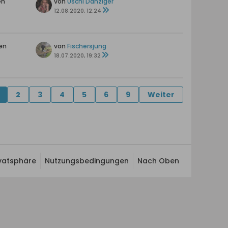
en
von
Uschi Danziger
12.08.2020, 12:24
en
von
Fischersjung
18.07.2020, 19:32
2
3
4
5
6
9
Weiter
ivatsphäre
Nutzungsbedingungen
Nach Oben