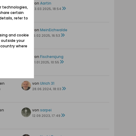
en
von
Aartin
r technologies,
03.03.2025, 18:54
share certain
etails, refer to
en
von
MeinEichwalde
sing and cookie
16.02.2025, 16:53
 outside your
e country where
en
von
Fischersjung
21.01.2025, 10:55
ten
von
Ulrich 31
s
28.06.2024, 18:03
en
von
sarpei
s
12.09.2023, 17:49