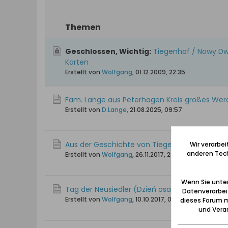
Themen
Geschlossen, Wichtig:
Tiegenhof / Nowy Dwó
Karten
Erstellt von
Wolfgang
,
01.12.2009, 22:35
Fam. Lange aus Peterhagen Kreis großes Wer
Erstellt von
D.Lange
,
21.08.2025, 09:57
Aus der Geschichte von Tiegenhof
Wir verarbe
anderen Tech
Erstellt von
Wolfgang
,
26.11.2017, 22:33
Wenn Sie unten
Tag der Neusiedler (Dzień osadnika)
Datenverarbei
Erstellt von
Wolfgang
,
10.10.2017, 00:09
dieses Forum m
und Verar