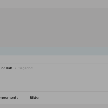
und Haff
Tiegenhof
onnements
Bilder