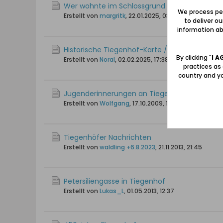
Wer wohnte im Schlossgrund 1942-1944?
We process per
Erstellt von
margritk
,
22.01.2025, 03:29
to deliver o
information abo
Historische Tiegenhof-Karte / Hotel du Nord
By clicking "
I A
Erstellt von
NoraI
,
02.02.2025, 17:38
practices as
country and yo
Jugenderinnerungen an Tiegenhof
Erstellt von
Wolfgang
,
17.10.2009, 10:08
Tiegenhöfer Nachrichten
Erstellt von
waldling +6.8.2023
,
21.11.2013, 21:45
Petersiliengasse in Tiegenhof
Erstellt von
Lukas_L
,
01.05.2013, 12:37