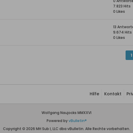
0 Antwort
7.823 Hits
0 Likes
13 Antwort
9.674 Hits
0 Likes
1
Hilfe
Kontakt
Pr
Wolfgang Naujocks MMXXVI
Powered by
vBulletin®
Copyright © 2026 MH Sub I, LLC dba vBulletin. Alle Rechte vorbehalten.