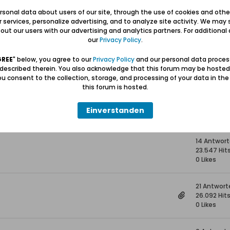
11 Antwort
sonal data about users of our site, through the use of cookies and othe
4.413 Hits
ur services, personalize advertising, and to analyze site activity. We may 
0 Likes
ut our users with our advertising and analytics partners. For additional d
our
Privacy Policy
.
6 Antwort
GREE
" below, you agree to our
Privacy Policy
and our personal data proces
6.558 Hits
 described therein. You also acknowledge that this forum may be hosted
0 Likes
u consent to the collection, storage, and processing of your data in th
this forum is hosted.
13 Antwort
28.541 Hits
Einverstanden
0 Likes
14 Antwor
23.547 Hit
0 Likes
21 Antwort
26.092 Hit
0 Likes