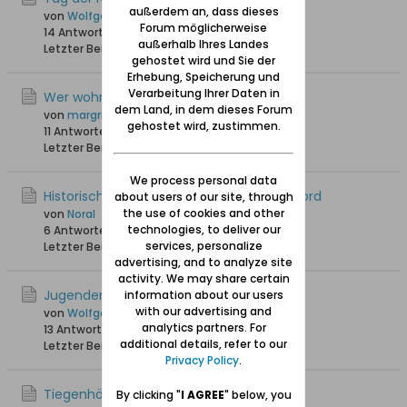
außerdem an, dass dieses
von
Wolfgang
Forum möglicherweise
14 Antworten
18.518 Hits
0 Likes
außerhalb Ihres Landes
Letzter Beitrag
13.03.2025, 13:16
gehostet wird und Sie der
Erhebung, Speicherung und
Verarbeitung Ihrer Daten in
Wer wohnte im Schlossgrund 1942-1944?
dem Land, in dem dieses Forum
von
margritk
gehostet wird, zustimmen.
11 Antworten
4.414 Hits
0 Likes
Letzter Beitrag
03.03.2025, 18:54
We process personal data
Historische Tiegenhof-Karte / Hotel du Nord
about users of our site, through
the use of cookies and other
von
NoraI
technologies, to deliver our
6 Antworten
6.558 Hits
0 Likes
services, personalize
Letzter Beitrag
16.02.2025, 16:53
advertising, and to analyze site
activity. We may share certain
Jugenderinnerungen an Tiegenhof
information about our users
with our advertising and
von
Wolfgang
analytics partners. For
13 Antworten
28.541 Hits
0 Likes
additional details, refer to our
Letzter Beitrag
21.01.2025, 10:55
Privacy Policy
.
Tiegenhöfer Nachrichten
By clicking "
I AGREE
" below, you