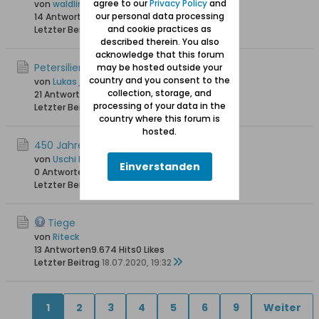
agree to our
Privacy Policy
and
von
waldling +6.8.2023
our personal data processing
14 Antworten
23.547 Hits
0 Likes
and cookie practices as
Letzter Beitrag
28.06.2024, 18:03
described therein. You also
acknowledge that this forum
Petersiliengasse in Tiegenhof
may be hosted outside your
country and you consent to the
von
Lukas_L
collection, storage, and
21 Antworten
26.092 Hits
0 Likes
processing of your data in the
Letzter Beitrag
12.09.2023, 17:49
country where this forum is
hosted.
450 Jahre Tiegenhof
von
Uschi Danziger
Einverstanden
0 Antworten
7.823 Hits
0 Likes
Letzter Beitrag
12.08.2020, 12:24
Tiege
von
Riteck
13 Antworten
9.674 Hits
0 Likes
Letzter Beitrag
18.07.2020, 19:32
1
2
3
4
5
6
9
Weiter