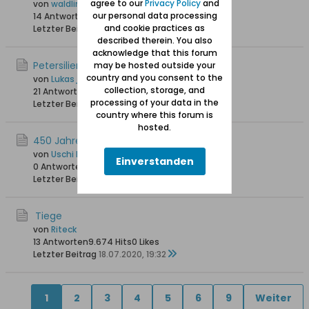
agree to our
Privacy Policy
and
von
waldling +6.8.2023
our personal data processing
14 Antworten
23.547 Hits
0 Likes
and cookie practices as
Letzter Beitrag
28.06.2024, 18:03
described therein. You also
acknowledge that this forum
Petersiliengasse in Tiegenhof
may be hosted outside your
country and you consent to the
von
Lukas_L
collection, storage, and
21 Antworten
26.092 Hits
0 Likes
processing of your data in the
Letzter Beitrag
12.09.2023, 17:49
country where this forum is
hosted.
450 Jahre Tiegenhof
von
Uschi Danziger
Einverstanden
0 Antworten
7.823 Hits
0 Likes
Letzter Beitrag
12.08.2020, 12:24
Tiege
von
Riteck
13 Antworten
9.674 Hits
0 Likes
Letzter Beitrag
18.07.2020, 19:32
1
2
3
4
5
6
9
Weiter