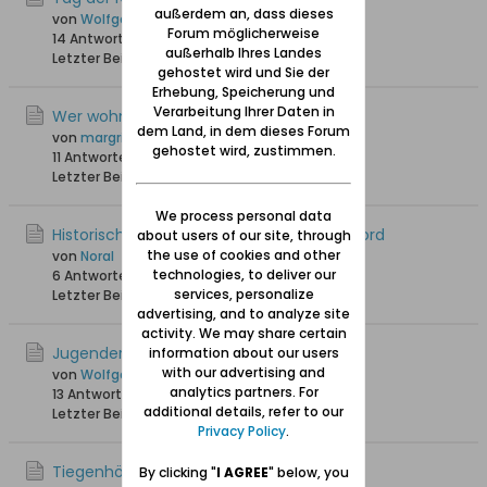
außerdem an, dass dieses
von
Wolfgang
Forum möglicherweise
14 Antworten
18.518 Hits
0 Likes
außerhalb Ihres Landes
Letzter Beitrag
13.03.2025, 13:16
gehostet wird und Sie der
Erhebung, Speicherung und
Verarbeitung Ihrer Daten in
Wer wohnte im Schlossgrund 1942-1944?
dem Land, in dem dieses Forum
von
margritk
gehostet wird, zustimmen.
11 Antworten
4.414 Hits
0 Likes
Letzter Beitrag
03.03.2025, 18:54
We process personal data
Historische Tiegenhof-Karte / Hotel du Nord
about users of our site, through
the use of cookies and other
von
NoraI
technologies, to deliver our
6 Antworten
6.558 Hits
0 Likes
services, personalize
Letzter Beitrag
16.02.2025, 16:53
advertising, and to analyze site
activity. We may share certain
Jugenderinnerungen an Tiegenhof
information about our users
with our advertising and
von
Wolfgang
analytics partners. For
13 Antworten
28.541 Hits
0 Likes
additional details, refer to our
Letzter Beitrag
21.01.2025, 10:55
Privacy Policy
.
Tiegenhöfer Nachrichten
By clicking "
I AGREE
" below, you