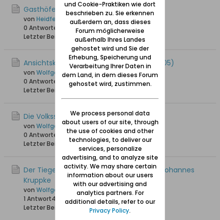
und Cookie-Praktiken wie dort
Gasthöfe in Tiegenhof um 1793
beschrieben zu. Sie erkennen
von
Heidfeller
außerdem an, dass dieses
0 Antworten
12.419 Hits
0 Likes
Forum möglicherweise
Letzter Beitrag
04.04.2018, 10:01
außerhalb Ihres Landes
gehostet wird und Sie der
Erhebung, Speicherung und
Ansichtskarte: Rossgarten, Tiegenhof (1905)
Verarbeitung Ihrer Daten in
von
Wolfgang
dem Land, in dem dieses Forum
0 Antworten
11.863 Hits
0 Likes
gehostet wird, zustimmen.
Letzter Beitrag
07.01.2018, 16:51
We process personal data
Die Volksschule in Tiegenhof
about users of our site, through
von
Wolfgang
the use of cookies and other
0 Antworten
12.592 Hits
0 Likes
technologies, to deliver our
Letzter Beitrag
03.12.2017, 13:28
services, personalize
advertising, and to analyze site
activity. We may share certain
Der Tiegenhofer Volkstagsabgeordnete Johannes
information about our users
Kruppke
with our advertising and
von
Wolfgang
analytics partners. For
1 Antwort
43.035 Hits
0 Likes
additional details, refer to our
Letzter Beitrag
23.11.2017, 21:28
Privacy Policy
.