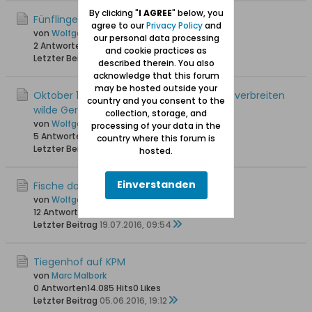
By clicking "
I AGREE
" below, you
Fünflinge im alten Tiegenhof
agree to our
Privacy Policy
and
von
Wolfgang
our personal data processing
2 Antworten
13.437 Hits
0 Likes
and cookie practices as
Letzter Beitrag
12.04.2017, 21:20
described therein. You also
acknowledge that this forum
may be hosted outside your
Oktober 1944: Ostpreußische Flüchtlinge verbreiten
country and you consent to the
wilde Gerüchte
collection, storage, and
von
Wolfgang
processing of your data in the
5 Antworten
18.386 Hits
0 Likes
country where this forum is
Letzter Beitrag
27.09.2016, 12:14
hosted.
Einverstanden
Fische darf man nicht mit Eis kühlen
von
Wolfgang
12 Antworten
25.534 Hits
0 Likes
Letzter Beitrag
19.07.2016, 09:54
Tiegenhof auf KPM
von
Marc Malbork
0 Antworten
14.085 Hits
0 Likes
Letzter Beitrag
05.06.2016, 19:12