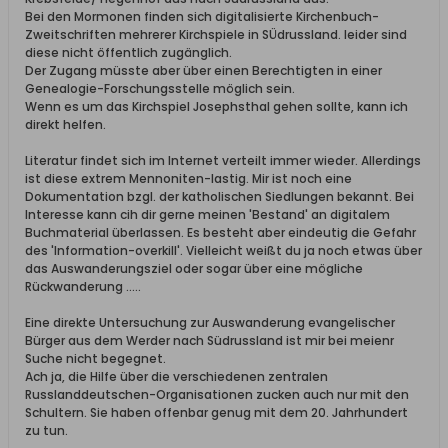
Bei den Mormonen finden sich digitalisierte Kirchenbuch-
Zweitschriften mehrerer Kirchspiele in SÜdrussland. leider sind
diese nicht öffentlich zugänglich.
Der Zugang müsste aber über einen Berechtigten in einer
Genealogie-Forschungsstelle möglich sein.
Wenn es um das Kirchspiel Josephsthal gehen sollte, kann ich
direkt helfen.
Literatur findet sich im Internet verteilt immer wieder. Allerdings
ist diese extrem Mennoniten-lastig. Mir ist noch eine
Dokumentation bzgl. der katholischen Siedlungen bekannt. Bei
Interesse kann cih dir gerne meinen 'Bestand' an digitalem
Buchmaterial überlassen. Es besteht aber eindeutig die Gefahr
des 'Information-overkill'. Vielleicht weißt du ja noch etwas über
das Auswanderungsziel oder sogar über eine mögliche
Rückwanderung .....
Eine direkte Untersuchung zur Auswanderung evangelischer
Bürger aus dem Werder nach Südrussland ist mir bei meienr
Suche nicht begegnet.
Ach ja, die Hilfe über die verschiedenen zentralen
Russlanddeutschen-Organisationen zucken auch nur mit den
Schultern. Sie haben offenbar genug mit dem 20. Jahrhundert
zu tun.