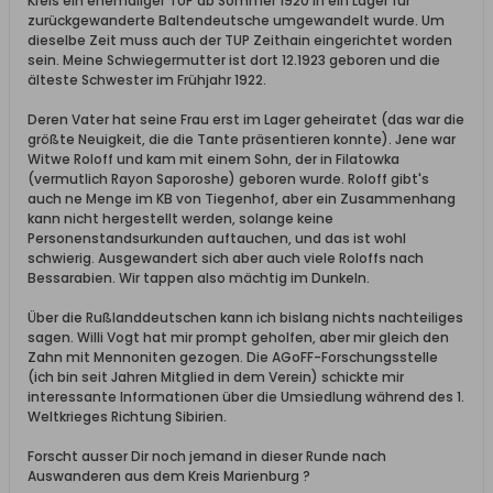
Kreis ein ehemaliger TUP ab Sommer 1920 in ein Lager für
zurückgewanderte Baltendeutsche umgewandelt wurde. Um
dieselbe Zeit muss auch der TUP Zeithain eingerichtet worden
sein. Meine Schwiegermutter ist dort 12.1923 geboren und die
älteste Schwester im Frühjahr 1922.
Deren Vater hat seine Frau erst im Lager geheiratet (das war die
größte Neuigkeit, die die Tante präsentieren konnte). Jene war
Witwe Roloff und kam mit einem Sohn, der in Filatowka
(vermutlich Rayon Saporoshe) geboren wurde. Roloff gibt's
auch ne Menge im KB von Tiegenhof, aber ein Zusammenhang
kann nicht hergestellt werden, solange keine
Personenstandsurkunden auftauchen, und das ist wohl
schwierig. Ausgewandert sich aber auch viele Roloffs nach
Bessarabien. Wir tappen also mächtig im Dunkeln.
Über die Rußlanddeutschen kann ich bislang nichts nachteiliges
sagen. Willi Vogt hat mir prompt geholfen, aber mir gleich den
Zahn mit Mennoniten gezogen. Die AGoFF-Forschungsstelle
(ich bin seit Jahren Mitglied in dem Verein) schickte mir
interessante Informationen über die Umsiedlung während des 1.
Weltkrieges Richtung Sibirien.
Forscht ausser Dir noch jemand in dieser Runde nach
Auswanderen aus dem Kreis Marienburg ?