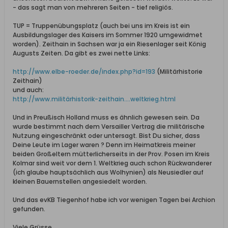
- das sagt man von mehreren Seiten - tief religiös.
TUP = Truppenübungsplatz (auch bei uns im Kreis ist ein
Ausbildungslager des Kaisers im Sommer 1920 umgewidmet
worden). Zeithain in Sachsen war ja ein Riesenlager seit König
Augusts Zeiten. Da gibt es zwei nette Links:
http://www.elbe-roeder.de/index.php?id=193
(Militärhistorie
Zeithain)
und auch:
http://www.militärhistorik-zeithain....weltkrieg.html
Und in Preußisch Holland muss es ähnlich gewesen sein. Da
wurde bestimmt nach dem Versailler Vertrag die militärische
Nutzung eingeschränkt oder untersagt. Bist Du sicher, dass
Deine Leute im Lager waren ? Denn im Heimatkreis meiner
beiden Großeltern mütterlicherseits in der Prov. Posen im Kreis
Kolmar sind weit vor dem 1. Weltkrieg auch schon Rückwanderer
(ich glaube hauptsächlich aus Wolhynien) als Neusiedler auf
kleinen Bauernstellen angesiedelt worden.
Und das evKB Tiegenhof habe ich vor wenigen Tagen bei Archion
gefunden.
Viele Grüsse