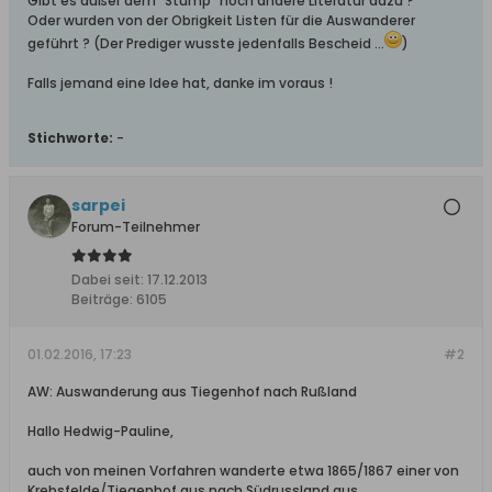
Gibt es außer dem "Stump" noch andere Literatur dazu ?
Oder wurden von der Obrigkeit Listen für die Auswanderer
geführt ? (Der Prediger wusste jedenfalls Bescheid ...
)
Falls jemand eine Idee hat, danke im voraus !
Stichworte:
-
sarpei
Forum-Teilnehmer
Dabei seit:
17.12.2013
Beiträge:
6105
01.02.2016, 17:23
#2
AW: Auswanderung aus Tiegenhof nach Rußland
Hallo Hedwig-Pauline,
auch von meinen Vorfahren wanderte etwa 1865/1867 einer von
Krebsfelde/Tiegenhof aus nach Südrussland aus.