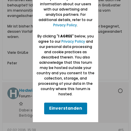
information about our users
behauptet! Ich kann nunmehr beweisen, dass mein Großvater
with our advertising and
im mennonitischen Bethaus von Einlage in Chortiza vom
analytics partners. For
evangelischen Pastor Kaufmann getauft wurde.
additional details, refer to our
Privacy Policy
.
Mir ist bisher hier im Forum kein anderer Teilnehmer begegnet,
dessen Vorfahren aus dem Marienburger Werder ausgewandert
By clicking "
I AGREE
" below, you
wären.
agree to our
Privacy Policy
and
our personal data processing
and cookie practices as
Viele Grüße
described therein. You also
acknowledge that this forum
Peter
may be hosted outside your
country and you consent to the
collection, storage, and
processing of your data in the
country where this forum is
Hedwig-Pauline
hosted.
Forum-Teilnehmer
Einverstanden
Dabei seit:
13.04.2015
Beiträge:
80
02.02.2016, 15:38
#5