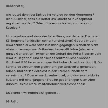
Lieber Peter,
wie lautet denn der Eintrag im Katalog bei den Mormonen ?
Bist Du sicher, dass die Dörfer um Chortitza in Josephstal
registriert wurden ? Oder gäbe es noch etwas anderes im
Katalog ?
Ich spekuliere mal, dass der Peter Riess, von dem der Pastor im
KB Tiegenhof anlässlich seiner (unehelichen) Geburt im Jahr
1844 schrieb er wäre nach Russland gegangen, sicherlich nicht
allein unterwegs war. Außerdem liegen 46 Jahre (also eine
ganze Generation) zwischen der Geburt des Peter Riess im Jahr
1844 in Tiegenhof und der seines mutmaßlichen Sohnes
Gottfried 1890 (in einer vorigen Mail habe ich mich vertippt !). Da
könnte es sich um den gleichnamigen Großvater gehandelt
haben, und der ist vielleicht in den Sterbebüchern dort
verzeichnet ? Oder er war 2x verheiratet, und das zweite Mal in
Rußland mit einer jüngeren Frau im gebärfähigen Alter. Aber
dann muss die erste im Sterbebuch verzeichnet sein.
Du siehst - wir haben Blut geleckt ....
LG Jutta