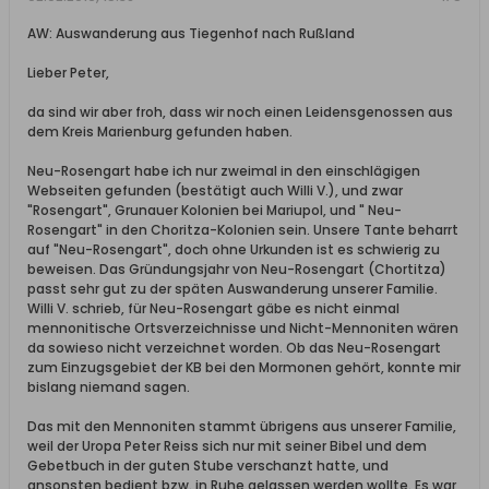
AW: Auswanderung aus Tiegenhof nach Rußland
Lieber Peter,
da sind wir aber froh, dass wir noch einen Leidensgenossen aus
dem Kreis Marienburg gefunden haben.
Neu-Rosengart habe ich nur zweimal in den einschlägigen
Webseiten gefunden (bestätigt auch Willi V.), und zwar
"Rosengart", Grunauer Kolonien bei Mariupol, und " Neu-
Rosengart" in den Choritza-Kolonien sein. Unsere Tante beharrt
auf "Neu-Rosengart", doch ohne Urkunden ist es schwierig zu
beweisen. Das Gründungsjahr von Neu-Rosengart (Chortitza)
passt sehr gut zu der späten Auswanderung unserer Familie.
Willi V. schrieb, für Neu-Rosengart gäbe es nicht einmal
mennonitische Ortsverzeichnisse und Nicht-Mennoniten wären
da sowieso nicht verzeichnet worden. Ob das Neu-Rosengart
zum Einzugsgebiet der KB bei den Mormonen gehört, konnte mir
bislang niemand sagen.
Das mit den Mennoniten stammt übrigens aus unserer Familie,
weil der Uropa Peter Reiss sich nur mit seiner Bibel und dem
Gebetbuch in der guten Stube verschanzt hatte, und
ansonsten bedient bzw. in Ruhe gelassen werden wollte. Es war