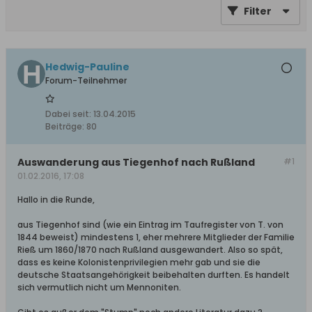
Filter
Hedwig-Pauline
Forum-Teilnehmer
Dabei seit:
13.04.2015
Beiträge:
80
Auswanderung aus Tiegenhof nach Rußland
#1
01.02.2016, 17:08
Hallo in die Runde,
aus Tiegenhof sind (wie ein Eintrag im Taufregister von T. von
1844 beweist) mindestens 1, eher mehrere Mitglieder der Familie
Rieß um 1860/1870 nach Rußland ausgewandert. Also so spät,
dass es keine Kolonistenprivilegien mehr gab und sie die
deutsche Staatsangehörigkeit beibehalten durften. Es handelt
sich vermutlich nicht um Mennoniten.