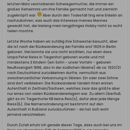
letzten März verstorbenen Schwiegermutter, die immer ein
großes Geheimnis um ihre Familie gemacht hat und ziemlich
zugeknöpft war.
Aber durch den Todesfall fing eine Enkelin an
nachzubohren, was auch das Interesse meines Mannes
geweckt hat, der bislang mein langjähriges Hobby nicht so recht
teilen mochte.
Letzte Woche haben wir zufällig ihre Schwester besucht, aber
die ist nach der Rückwanderung der Familie erst 1929 in Berlin
geboren. Viel konnte sie uns nicht erzählen, nur eben dass
Uropa Peter Reiss in Tiegenhof geboren wurde und mit
mindestens 3 Kindern (ein Sohn - unser Vorfahr - geboren
NeuRosengart 1896, also in der südlichen Ukraine) ab ca. 1920/21
nach Deutschland zurückkehren durfte, vermutlich aus
zwischenzeitlicher Verbannung in Sibirien. Ein oder zwei Söhne
sind dort verblieben. Die Rückwanderer fanden ihren ersten
Aufenthalt in Zeithain/Sachsen, welches zwar das größte aber
nur eines von vielen Rückwandererlagern war. Zu allem Überfluß
gibt es im Tiegenhofer KB keine Reis(s), dafür aber jede Menge
Riess(ß). Die Namensänderung ist bestimmt auf den
Aufenthalt in Rußland zurückzuführen - da hat sich wohl
jemand verschrieben.
Durch Zufall erfuhr ich gerade dieser Tage, dass auch bei uns im