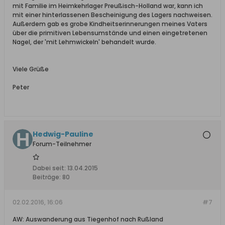
mit Familie im Heimkehrlager Preußisch-Holland war, kann ich
mit einer hinterlassenen Bescheinigung des Lagers nachweisen.
Außerdem gab es grobe Kindheitserinnerungen meines Vaters
über die primitiven Lebensumstände und einen eingetretenen
Nagel, der 'mit Lehmwickeln' behandelt wurde.
Viele Grüße
Peter
Hedwig-Pauline
Forum-Teilnehmer
Dabei seit:
13.04.2015
Beiträge:
80
02.02.2016, 16:06
#7
AW: Auswanderung aus Tiegenhof nach Rußland