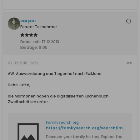
sarpei
Forum-Teilnehmer
Dabei seit:
17.12.2013
Beiträge:
6105
02.02.2016, 16:22
#8
AW: Auswanderung aus Tiegenhof nach Rußland
Liebe Jutta,
die Mormonen haben die digitalisierten Kirchenbuch-
Zweitschriften unter
FamilySearch.org
https://familysearch.org/search/image/index#uri=https://familysearch.org/recapi/sord/collection/1469151/waypoints
Discover your family history. Explore the