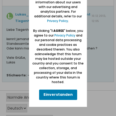
information about our users
with our advertising and
analytics partners. For
Lukas_L
hat ein Thema erstellt
Standesamt
10.12.2013,
additional details, refer to our
Privacy Policy
.
Tiegenhof
.
12:05
Liebe Tiegenhöfer und Forumsmitglieder,
By clicking "
I AGREE
" below, you
agree to our
Privacy Policy
and
kennt jemand die e-mail Adresse des Tiegenhöfer
our personal data processing
Standesamtes ?
and cookie practices as
Oder kann man das Standesamt nur per Post erreichen ?
described therein. You also
acknowledge that this forum
Viele Grüße,
may be hosted outside your
Lukas
country and you consent to the
collection, storage, and
processing of your data in the
Stichworte:
-
country where this forum is
hosted.
Einverstanden