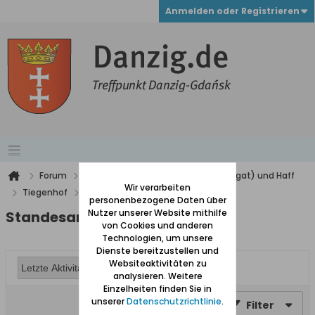
Anmelden oder Registrieren
Forum
Werder (zwischen Weichsel und Nogat) und Haff
Wir verarbeiten
Tiegenhof
Standesamt Tiegenhof
personenbezogene Daten über
Nutzer unserer Website mithilfe
Standesamt Tiegenhof
von Cookies und anderen
Technologien, um unsere
Dienste bereitzustellen und
Websiteaktivitäten zu
analysieren. Weitere
Einzelheiten finden Sie in
unserer
Datenschutzrichtlinie
.
Filter