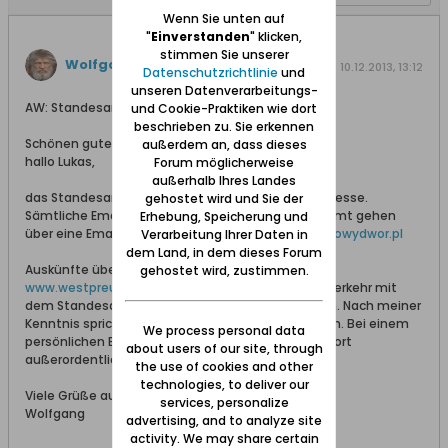
Wenn Sie unten auf
"
Einverstanden
" klicken,
stimmen Sie unserer
Wolfgang
antwortet
10.12.2013, 13:12
Datenschutzrichtlinie
und
unseren Datenverarbeitungs-
AW: Standesamt Tiegenhof
und Cookie-Praktiken wie dort
beschrieben zu. Sie erkennen
Schönen guten Morgen,
außerdem an, dass dieses
hallo Lukas,
Forum möglicherweise
außerhalb Ihres Landes
das Standesamt in Tiegenhof hat keine Email-Adresse.
gehostet wird und Sie der
Sämtliche Emails an das Rathaus bzw. das Stadtamt gehen
Erhebung, Speicherung und
über eine Email-Sammeladresse:
urzad@miastonowydwor.pl
Verarbeitung Ihrer Daten in
dem Land, in dem dieses Forum
Auskünfte über die Bestände kannst Du über
gehostet wird, zustimmen.
www.westpreussen.de
bekommen. Email-Schriftverkehr mit
dem Standesamt sollte in polnischer Sprache sein. Nach meiner
Kenntnis spricht im Standesamt niemand deutsch. Bei einem
We process personal data
persönlichen Besuch waren die Mitarbeiterinnen dort
about users of our site, through
außerordentlich hilfsbereit und zuvorkommend.
the use of cookies and other
technologies, to deliver our
Viele Grüße aus dem Werder
services, personalize
Wolfgang
advertising, and to analyze site
activity. We may share certain