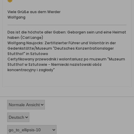
Viele Grüße aus dem Werder
Wolfgang
Das ist die höchste aller Gaben: Geborgen sein und eine Heimat
haben (Carl Lange)
Wolfgang Naujocks: Zertifizierter Führer und Volontär in der
Gedenkstätte/Museum "Deutsches Konzentrationslager
Stutthof" in Sztutowo
Certyfikowany przewodnik i wolontariusz po muzeum "Muzeum
Stutthof w Sztutowie - Niemiecki nazistowski obóz
koncentracyjny i zagłady"