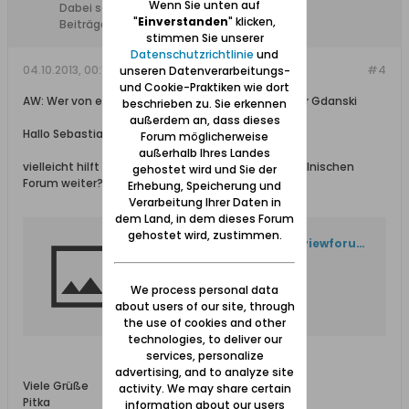
Wenn Sie unten auf
Dabei seit:
03.01.2011
"
Einverstanden
" klicken,
Beiträge:
248
stimmen Sie unserer
Datenschutzrichtlinie
und
04.10.2013, 00:17
#4
unseren Datenverarbeitungs-
und Cookie-Praktiken wie dort
AW: Wer von euch wohnt in Tiegenhof / Nowy Dwor Gdanski
beschrieben zu. Sie erkennen
außerdem an, dass dieses
Hallo Sebastian,
Forum möglicherweise
außerhalb Ihres Landes
vielleicht hilft Dir ja auch diese Seite aus einem polnischen
gehostet wird und Sie der
Forum weiter?
Erhebung, Speicherung und
Verarbeitung Ihrer Daten in
dem Land, in dem dieses Forum
gehostet wird, zustimmen.
http://www.marienburg.pl/viewforum.php?f=179
We process personal data
about users of our site, through
the use of cookies and other
technologies, to deliver our
services, personalize
advertising, and to analyze site
Viele Grüße
activity. We may share certain
Pitka
information about our users