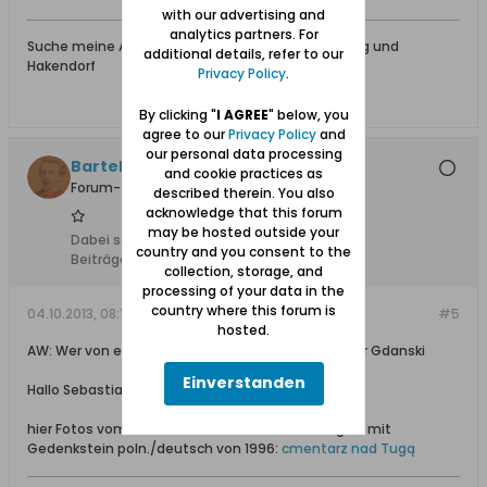
with our advertising and
analytics partners. For
Suche meine Ahnen PHILIPP aus Wolfsdorf/Kr. Elbing und
additional details, refer to our
Hakendorf
Privacy Policy
.
By clicking "
I AGREE
" below, you
agree to our
Privacy Policy
and
our personal data processing
Bartels
and cookie practices as
Forum-Teilnehmer
described therein. You also
acknowledge that this forum
may be hosted outside your
Dabei seit:
25.07.2012
country and you consent to the
Beiträge:
3448
collection, storage, and
processing of your data in the
country where this forum is
04.10.2013, 08:10
#5
hosted.
AW: Wer von euch wohnt in Tiegenhof / Nowy Dwor Gdanski
Einverstanden
Hallo Sebastian,
hier Fotos vom Friedhof an der Schleife der Tiege - mit
Gedenkstein poln./deutsch von 1996:
cmentarz nad Tugą