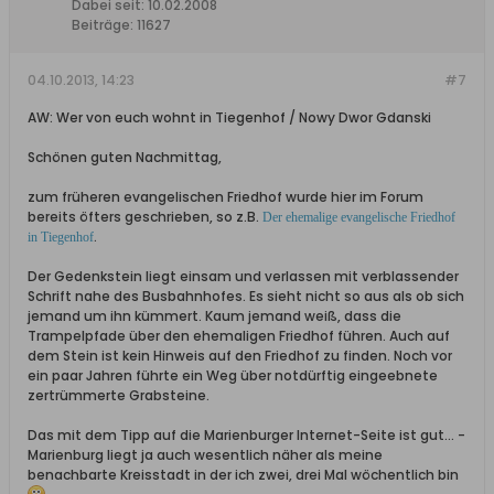
Dabei seit:
10.02.2008
Beiträge:
11627
04.10.2013, 14:23
#7
AW: Wer von euch wohnt in Tiegenhof / Nowy Dwor Gdanski
Schönen guten Nachmittag,
zum früheren evangelischen Friedhof wurde hier im Forum
bereits öfters geschrieben, so z.B.
Der ehemalige evangelische Friedhof
.
in Tiegenhof
Der Gedenkstein liegt einsam und verlassen mit verblassender
Schrift nahe des Busbahnhofes. Es sieht nicht so aus als ob sich
jemand um ihn kümmert. Kaum jemand weiß, dass die
Trampelpfade über den ehemaligen Friedhof führen. Auch auf
dem Stein ist kein Hinweis auf den Friedhof zu finden. Noch vor
ein paar Jahren führte ein Weg über notdürftig eingeebnete
zertrümmerte Grabsteine.
Das mit dem Tipp auf die Marienburger Internet-Seite ist gut... -
Marienburg liegt ja auch wesentlich näher als meine
benachbarte Kreisstadt in der ich zwei, drei Mal wöchentlich bin