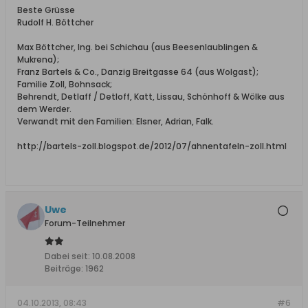
Beste Grüsse
Rudolf H. Böttcher
Max Böttcher, Ing. bei Schichau (aus Beesenlaublingen &
Mukrena);
Franz Bartels & Co., Danzig Breitgasse 64 (aus Wolgast);
Familie Zoll, Bohnsack;
Behrendt, Detlaff / Detloff, Katt, Lissau, Schönhoff & Wölke aus
dem Werder.
Verwandt mit den Familien: Elsner, Adrian, Falk.
http://bartels-zoll.blogspot.de/2012/07/ahnentafeln-zoll.html
Uwe
Forum-Teilnehmer
Dabei seit:
10.08.2008
Beiträge:
1962
04.10.2013, 08:43
#6