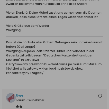
zweiten bekommt man nur das Bild ohne alles Andere.
Vielen Dank für Deine Mühe! Lasst uns gemeinsam die Daumen
drücken, dass diese Strecke eines Tages wieder befahrbar ist.
Viele Grüße aus dem Werder
Wolfgang
Das ist die höchste aller Gaben: Geborgen sein und eine Heimat
haben (Carl Lange)
Wolfgang Naujocks: Zertifizierter Führer und Volontär in der
Gedenkstätte/Museum "Deutsches Konzentrationslager
Stutthof" in Sztutowo
Certyfikowany przewodnik i wolontariusz po muzeum "Muzeum
Stutthof w Sztutowie - Niemiecki nazistowski obóz
koncentracyjny i zagłady"
Uwe
Forum-Teilnehmer