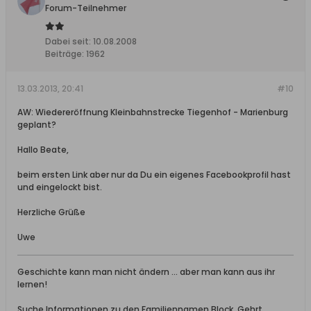
Forum-Teilnehmer
Dabei seit:
10.08.2008
Beiträge:
1962
13.03.2013, 20:41
#10
AW: Wiedereröffnung Kleinbahnstrecke Tiegenhof - Marienburg
geplant?
Hallo Beate,
beim ersten Link aber nur da Du ein eigenes Facebookprofil hast
und eingelockt bist.
Herzliche Grüße
Uwe
Geschichte kann man nicht ändern ... aber man kann aus ihr
lernen!
Suche Informationen zu den Familiennamen Block, Gehrt,