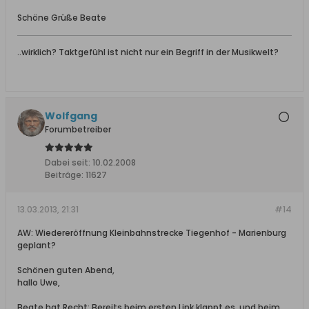
Schöne Grüße Beate
..wirklich? Taktgefühl ist nicht nur ein Begriff in der Musikwelt?
Wolfgang
Forumbetreiber
Dabei seit:
10.02.2008
Beiträge:
11627
13.03.2013, 21:31
#14
AW: Wiedereröffnung Kleinbahnstrecke Tiegenhof - Marienburg
geplant?
Schönen guten Abend,
hallo Uwe,
Beate hat Recht: Bereits beim ersten Link klappt es, und beim