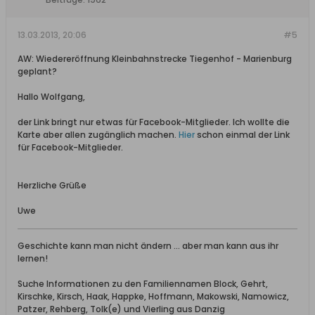
13.03.2013, 20:06
#5
AW: Wiedereröffnung Kleinbahnstrecke Tiegenhof - Marienburg
geplant?
Hallo Wolfgang,
der Link bringt nur etwas für Facebook-Mitglieder. Ich wollte die
Karte aber allen zugänglich machen.
Hier
schon einmal der Link
für Facebook-Mitglieder.
Herzliche Grüße
Uwe
Geschichte kann man nicht ändern ... aber man kann aus ihr
lernen!
Suche Informationen zu den Familiennamen Block, Gehrt,
Kirschke, Kirsch, Haak, Happke, Hoffmann, Makowski, Namowicz,
Patzer, Rehberg, Tolk(e) und Vierling aus Danzig