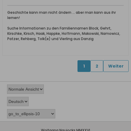
Geschichte kann man nicht ändern ... aber man kann aus ihr
lernen!
Suche Informationen zu den Familiennamen Block, Gehrt,
Kirschke, Kirsch, Haak, Happke, Hoffmann, Makowski, Namowicz,
Patzer, Rehberg, Tolk(e) und Vierling aus Danzig
1
2
Weiter
Wolfgang Naujocks MMXXVI