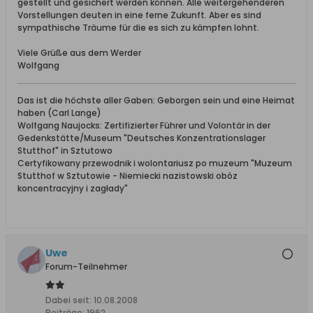
gestellt und gesichert werden können. Alle weitergehenderen
Vorstellungen deuten in eine ferne Zukunft. Aber es sind
sympathische Träume für die es sich zu kämpfen lohnt.
Viele Grüße aus dem Werder
Wolfgang
Das ist die höchste aller Gaben: Geborgen sein und eine Heimat
haben (Carl Lange)
Wolfgang Naujocks: Zertifizierter Führer und Volontär in der
Gedenkstätte/Museum "Deutsches Konzentrationslager
Stutthof" in Sztutowo
Certyfikowany przewodnik i wolontariusz po muzeum "Muzeum
Stutthof w Sztutowie - Niemiecki nazistowski obóz
koncentracyjny i zagłady"
Uwe
Forum-Teilnehmer
Dabei seit:
10.08.2008
Beiträge:
1962