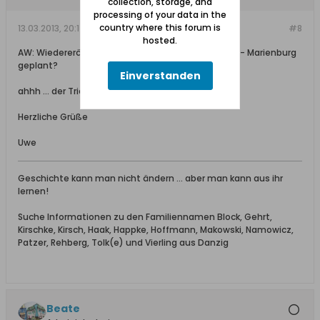
collection, storage, and
processing of your data in the
country where this forum is
13.03.2013, 20:17
#8
hosted.
AW: Wiedereröffnung Kleinbahnstrecke Tiegenhof - Marienburg
geplant?
Einverstanden
ahhh ... der Trick!
Hier
nun die Karte.
Herzliche Grüße
Uwe
Geschichte kann man nicht ändern ... aber man kann aus ihr
lernen!
Suche Informationen zu den Familiennamen Block, Gehrt,
Kirschke, Kirsch, Haak, Happke, Hoffmann, Makowski, Namowicz,
Patzer, Rehberg, Tolk(e) und Vierling aus Danzig
Beate