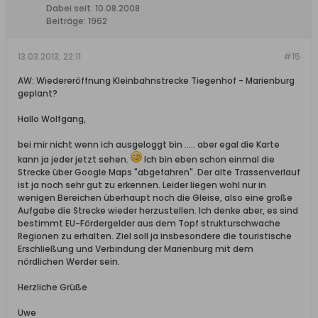
Dabei seit:
10.08.2008
Beiträge:
1962
13.03.2013, 22:11
#15
AW: Wiedereröffnung Kleinbahnstrecke Tiegenhof - Marienburg
geplant?
Hallo Wolfgang,
bei mir nicht wenn ich ausgeloggt bin ..... aber egal die Karte
kann ja jeder jetzt sehen.
Ich bin eben schon einmal die
Strecke über Google Maps "abgefahren". Der alte Trassenverlauf
ist ja noch sehr gut zu erkennen. Leider liegen wohl nur in
wenigen Bereichen überhaupt noch die Gleise, also eine große
Aufgabe die Strecke wieder herzustellen. Ich denke aber, es sind
bestimmt EU-Fördergelder aus dem Topf strukturschwache
Regionen zu erhalten. Ziel soll ja insbesondere die touristische
Erschließung und Verbindung der Marienburg mit dem
nördlichen Werder sein.
Herzliche Grüße
Uwe