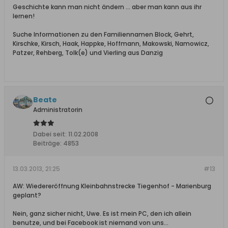
Geschichte kann man nicht ändern ... aber man kann aus ihr
lernen!
Suche Informationen zu den Familiennamen Block, Gehrt,
Kirschke, Kirsch, Haak, Happke, Hoffmann, Makowski, Namowicz,
Patzer, Rehberg, Tolk(e) und Vierling aus Danzig
Beate
Administratorin
Dabei seit:
11.02.2008
Beiträge:
4853
13.03.2013, 21:25
#13
AW: Wiedereröffnung Kleinbahnstrecke Tiegenhof - Marienburg
geplant?
Nein, ganz sicher nicht, Uwe. Es ist mein PC, den ich allein
benutze, und bei Facebook ist niemand von uns...