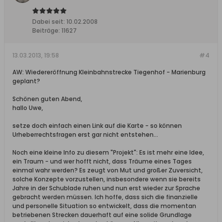
Dabei seit:
10.02.2008
Beiträge:
11627
13.03.2013, 19:58
#4
AW: Wiedereröffnung Kleinbahnstrecke Tiegenhof - Marienburg
geplant?
Schönen guten Abend,
hallo Uwe,
setze doch einfach einen Link auf die Karte - so können
Urheberrechtsfragen erst gar nicht entstehen...
Noch eine kleine Info zu diesem "Projekt": Es ist mehr eine Idee,
ein Traum - und wer hofft nicht, dass Träume eines Tages
einmal wahr werden? Es zeugt von Mut und großer Zuversicht,
solche Konzepte vorzustellen, insbesondere wenn sie bereits
Jahre in der Schublade ruhen und nun erst wieder zur Sprache
gebracht werden müssen. Ich hoffe, dass sich die finanzielle
und personelle Situation so entwickelt, dass die momentan
betriebenen Strecken dauerhaft auf eine solide Grundlage