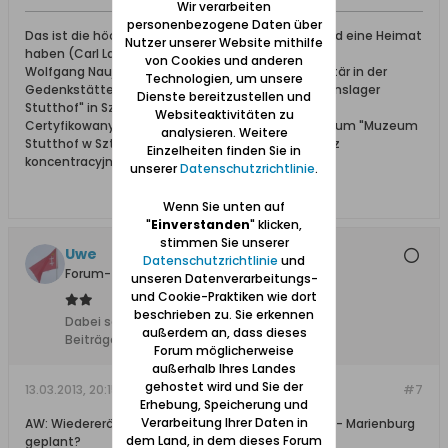
Wir verarbeiten
personenbezogene Daten über
Das ist die höchste aller Gaben: Geborgen sein und eine Heimat
Nutzer unserer Website mithilfe
haben (Carl Lange)
von Cookies und anderen
Wolfgang Naujocks: Zertifizierter Führer und Volontär in der
Technologien, um unsere
Gedenkstätte/Museum "Deutsches Konzentrationslager
Dienste bereitzustellen und
Stutthof" in Sztutowo
Websiteaktivitäten zu
Certyfikowany przewodnik i wolontariusz po muzeum "Muzeum
analysieren. Weitere
Stutthof w Sztutowie - Niemiecki nazistowski obóz
Einzelheiten finden Sie in
koncentracyjny i zagłady"
unserer
Datenschutzrichtlinie
.
Wenn Sie unten auf
"
Einverstanden
" klicken,
stimmen Sie unserer
Uwe
Datenschutzrichtlinie
und
Forum-Teilnehmer
unseren Datenverarbeitungs-
und Cookie-Praktiken wie dort
beschrieben zu. Sie erkennen
Dabei seit:
10.08.2008
außerdem an, dass dieses
Beiträge:
1962
Forum möglicherweise
außerhalb Ihres Landes
gehostet wird und Sie der
13.03.2013, 20:15
#7
Erhebung, Speicherung und
Verarbeitung Ihrer Daten in
AW: Wiedereröffnung Kleinbahnstrecke Tiegenhof - Marienburg
dem Land, in dem dieses Forum
geplant?