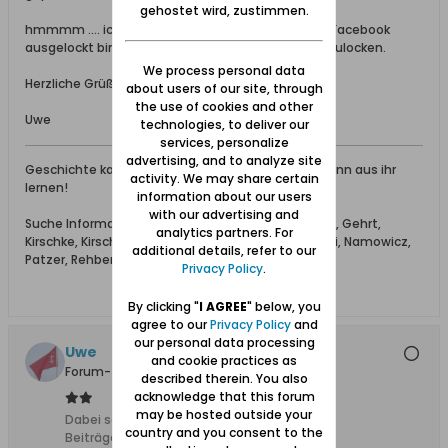
gehostet wird, zustimmen.
hmmmm .... ich sehe die Karte nicht wenn ich bei Facebook
ausgelockt bin. Habe nur die Möglichkeit mich einzulocken.
We process personal data
Herzliche Grüße
about users of our site, through
the use of cookies and other
Uwe
technologies, to deliver our
services, personalize
advertising, and to analyze site
Geschichte kann man nicht ändern ... aber man kann aus ihr
activity. We may share certain
lernen!
information about our users
with our advertising and
Suche Informationen zu den Familiennamen Block, Gehrt,
analytics partners. For
Kirschke, Kirsch, Haak, Happke, Hoffmann, Makowski, Namowicz,
additional details, refer to our
Patzer, Rehberg, Tolk(e) und Vierling aus Danzig
Privacy Policy
.
By clicking "
I AGREE
" below, you
agree to our
Privacy Policy
and
our personal data processing
Uwe
and cookie practices as
Forum-Teilnehmer
described therein. You also
acknowledge that this forum
may be hosted outside your
Dabei seit:
10.08.2008
country and you consent to the
Beiträge:
1962