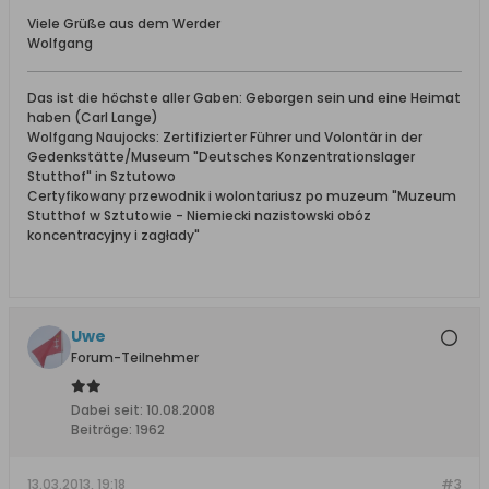
Viele Grüße aus dem Werder
Wolfgang
Das ist die höchste aller Gaben: Geborgen sein und eine Heimat
haben (Carl Lange)
Wolfgang Naujocks: Zertifizierter Führer und Volontär in der
Gedenkstätte/Museum "Deutsches Konzentrationslager
Stutthof" in Sztutowo
Certyfikowany przewodnik i wolontariusz po muzeum "Muzeum
Stutthof w Sztutowie - Niemiecki nazistowski obóz
koncentracyjny i zagłady"
Uwe
Forum-Teilnehmer
Dabei seit:
10.08.2008
Beiträge:
1962
13.03.2013, 19:18
#3