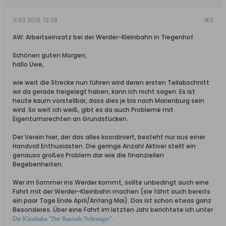
11.03.2013, 12:28
#2
AW: Arbeitseinsatz bei der Werder-Kleinbahn in Tiegenhof
Schönen guten Morgen,
hallo Uwe,
wie weit die Strecke nun führen wird deren ersten Teilabschnitt
wir da gerade freigelegt haben, kann ich nicht sagen. Es ist
heute kaum vorstellbar, dass dies je bis nach Marienburg sein
wird. So weit ich weiß, gibt es da auch Probleme mit
Eigentumsrechten an Grundstücken.
Der Verein hier, der das alles koordiniert, besteht nur aus einer
Handvoll Enthusiasten. Die geringe Anzahl Aktiver stellt ein
genauso großes Problem dar wie die finanziellen
Begebenheiten.
Wer im Sommer ins Werder kommt, sollte unbedingt auch eine
Fahrt mit der Werder-Kleinbahn machen (sie fährt auch bereits
ein paar Tage Ende April/Anfang Mai). Das ist schon etwas ganz
Besonderes. Über eine Fahrt im letzten Jahr berichtete ich unter
.
Die Kleinbahn "Der Rasende Nehrunger"