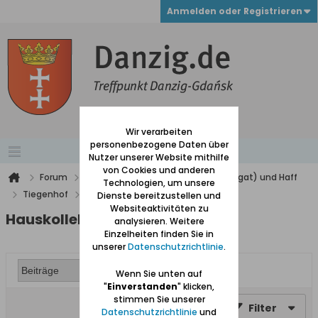
Anmelden oder Registrieren
Wir verarbeiten
personenbezogene Daten über
Nutzer unserer Website mithilfe
von Cookies und anderen
Forum
Werder (zwischen Weichsel und Nogat) und Haff
Technologien, um unsere
Tiegenhof
Hauskollekte
Dienste bereitzustellen und
Websiteaktivitäten zu
Hauskollekte
analysieren. Weitere
Einzelheiten finden Sie in
unserer
Datenschutzrichtlinie
.
Wenn Sie unten auf
"
Einverstanden
" klicken,
stimmen Sie unserer
Filter
Datenschutzrichtlinie
und