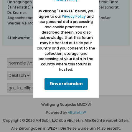
Eintragungen in die Sammellisten nach Möglichkeit mit Tinte
(Tintenstift) erfolgen. Tiegenhof, den 7 März 1921 Der Landrat .
By clicking "
I AGREE
" below, you
Dr. Kramer.
agree to our
Privacy Policy
and
Abgeschrieben aus dem Kreis =Blatt für den Kreis Großer
our personal data processing
Werder. v.H.Mandey
and cookie practices as
described therein. You also
acknowledge that this forum
Stichworte:
-
may be hosted outside your
country and you consent to the
collection, storage, and
processing of your data in the
country where this forum is
hosted.
Einverstanden
Wolfgang Naujocks MMXXVI
Powered by
vBulletin®
Copyright © 2026 MH Sub I, LLC dba vBulletin. Alle Rechte vorbehalten.
Alle Zeitangaben in WEZ+1. Die Seite wurde um 14:25 erstellt.