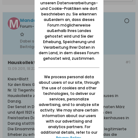
unseren Datenverarbeitungs-
und Cookie-Praktiken wie dort
beschrieben zu. Sie erkennen
außerdem an, dass dieses
Mandey +08.03.22
Forum möglicherweise
Forum-Teilnehmer
außerhalb Ihres Landes
gehostet wird und Sie der
Dabei seit:
08.02.2009
Erhebung, Speicherung und
Beiträge:
540
Verarbeitung Ihrer Daten in
dem Land, in dem dieses Forum
gehostet wird, zustimmen.
Hauskollekte
#1
13.09.2011, 18:22
We process personal data
Kreis=Blatt
about users of our site, through
für den Kreis Großer Werder.
the use of cookies and other
Nr. 12 Tiegenhof den 17 März 1921.
technologies, to deliver our
Hauskollekte zum Besten des St. Marien Krankenhauses in
services, personalize
Danzig.
advertising, and to analyze site
Der Senat in Danzig hat genehmigt, das in den Monaten März
activity. We may share certain
und April 1921 eine Hauskollekte bei den Bewohnern des
information about our users
Freistaates Danzig zum Besten des St.Marien Krankenhauses in
with our advertising and
Danzig stattfindet.
analytics partners. For
Die Einsammlung der Kollekte hat durch polizeilich legitimierte
additional details, refer to our
Erheber zu erfolgen die darauf hinzuwirken haben, das die
Privacy Policy
.