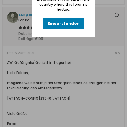
country where this forum is
hosted.
sarpei
Forum-Teilnehmer
Einverstanden
Dabei seit:
17.12.2013
Beiträge:
6105
09.05.2019, 21:21
#5
AW: Gefängnis/ Gericht in Tiegenhof
Hallo Fabian,
möglicherweise hilft ja der Stadtplan eines Zeitzeugen bei der
Lokalisierung des Amtsgerichts:
[ATTACH=CONFIG]23940[/ATTACH]
Viele Grüße
Peter