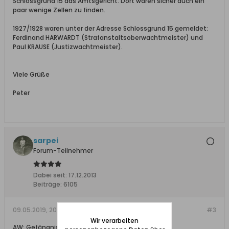
Schlossgrund 15 das Amtsgericht. Dort waren sicher auch ein
paar wenige Zellen zu finden.
1927/1928 waren unter der Adresse Schlossgrund 15 gemeldet:
Ferdinand HARWARDT (Strafanstaltsoberwachtmeister) und
Paul KRAUSE (Justizwachtmeister).
Viele Grüße
Peter
sarpei
Forum-Teilnehmer
Dabei seit:
17.12.2013
Beiträge:
6105
09.05.2019, 20:46
#3
Wir verarbeiten
AW: Gefängnis/ Gericht in Tiegenhof