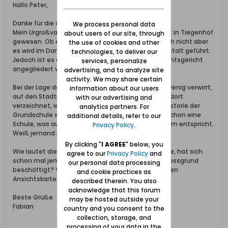
Hallo Peter,
Danke für die schnelle Antwort.
We process personal data
Mein Urgroßvater ist erst ab 1937 und bis zur Flucht in Tiegenhof
about users of our site, through
gewesen. Ob es ein echtes Gefängnis war, weiß ich nicht aber
the use of cookies and other
es wird im Danziger Beamtenjahrbuch als Strafanstalt geführt.
technologies, to deliver our
Jedoch ist es auch gut möglich, dass es an das Amtsgericht
services, personalize
angegliedert war.
advertising, and to analyze site
activity. We may share certain
Bei der Lage des Amtsgerichts bin ich gerade ein wenig verwirrt,
information about our users
auf den Stadtplänen hier im Forum wird es immer dort
with our advertising and
verzeichnet, wo heute die Grundschule ist. Laut Historie der
analytics partners. For
Grundschule war dort jedoch auch vor dem Krieg schon eine
additional details, refer to our
Schule, was auch den Beschreibungen hier im Forum entspricht.
Privacy Policy
.
Weiß jemand mehr darüber?
By clicking "
I AGREE
" below, you
Wie lautet die Adresse Schlossgrund 15 denn heute, hat sich
agree to our
Privacy Policy
and
schon mal jemand mit der Nummerierung im Schlossgrund
our personal data processing
beschäftigt? Versuche das Wohnhaus auf den alten
and cookie practices as
Ansichtskarten zu identifizieren.
described therein. You also
acknowledge that this forum
Beste Grüße
may be hosted outside your
Fabian
country and you consent to the
collection, storage, and
processing of your data in the