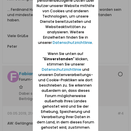
personenbezogene Daten über
Nutzer unserer Website mithilfe
... Ferdinand HARWARDT soll am 25.02.1879 geboren worden sein
von Cookies und anderen
und mindestens seit dem 01.04.1920 in Dienst gestanden
Technologien, um unsere
haben.
Dienste bereitzustellen und
Websiteaktivitäten zu
analysieren. Weitere
Viele Grüße
Einzelheiten finden Sie in
unserer
Datenschutzrichtlinie
.
Peter
Wenn Sie unten auf
"
Einverstanden
" klicken,
stimmen Sie unserer
Datenschutzrichtlinie
und
Fabian
unseren Datenverarbeitungs-
Forum-Teilnehmer
und Cookie-Praktiken wie dort
beschrieben zu. Sie erkennen
außerdem an, dass dieses
Dabei seit:
22.10.2018
Forum möglicherweise
Beiträge:
24
außerhalb Ihres Landes
gehostet wird und Sie der
Erhebung, Speicherung und
09.05.2019, 21:05
#4
Verarbeitung Ihrer Daten in
dem Land, in dem dieses Forum
AW: Gefängnis/ Gericht in Tiegenhof
gehostet wird, zustimmen.