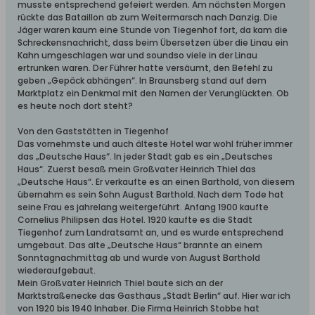
musste entsprechend gefeiert werden. Am nächsten Morgen
rückte das Bataillon ab zum Weitermarsch nach Danzig. Die
Jäger waren kaum eine Stunde von Tiegenhof fort, da kam die
Schreckensnachricht, dass beim Übersetzen über die Linau ein
Kahn umgeschlagen war und soundso viele in der Linau
ertrunken waren. Der Führer hatte versäumt, den Befehl zu
geben „Gepäck abhängen“. In Braunsberg stand auf dem
Marktplatz ein Denkmal mit den Namen der Verunglückten. Ob
es heute noch dort steht?
Von den Gaststätten in Tiegenhof
Das vornehmste und auch älteste Hotel war wohl früher immer
das „Deutsche Haus“. In jeder Stadt gab es ein „Deutsches
Haus“. Zuerst besaß mein Großvater Heinrich Thiel das
„Deutsche Haus“. Er verkaufte es an einen Barthold, von diesem
übernahm es sein Sohn August Barthold. Nach dem Tode hat
seine Frau es jahrelang weitergeführt. Anfang 1900 kaufte
Cornelius Philipsen das Hotel. 1920 kaufte es die Stadt
Tiegenhof zum Landratsamt an, und es wurde entsprechend
umgebaut. Das alte „Deutsche Haus“ brannte an einem
Sonntagnachmittag ab und wurde von August Barthold
wiederaufgebaut.
Mein Großvater Heinrich Thiel baute sich an der
Marktstraßenecke das Gasthaus „Stadt Berlin“ auf. Hier war ich
von 1920 bis 1940 Inhaber. Die Firma Heinrich Stobbe hat