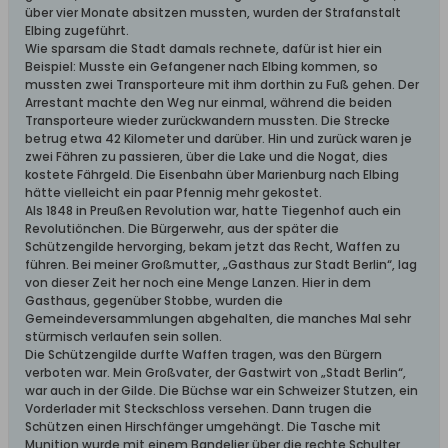
über vier Monate absitzen mussten, wurden der Strafanstalt
Elbing zugeführt.
Wie sparsam die Stadt damals rechnete, dafür ist hier ein
Beispiel: Musste ein Gefangener nach Elbing kommen, so
mussten zwei Transporteure mit ihm dorthin zu Fuß gehen. Der
Arrestant machte den Weg nur einmal, während die beiden
Transporteure wieder zurückwandern mussten. Die Strecke
betrug etwa 42 Kilometer und darüber. Hin und zurück waren je
zwei Fähren zu passieren, über die Lake und die Nogat, dies
kostete Fährgeld. Die Eisenbahn über Marienburg nach Elbing
hätte vielleicht ein paar Pfennig mehr gekostet.
Als 1848 in Preußen Revolution war, hatte Tiegenhof auch ein
Revolutiönchen. Die Bürgerwehr, aus der später die
Schützengilde hervorging, bekam jetzt das Recht, Waffen zu
führen. Bei meiner Großmutter, „Gasthaus zur Stadt Berlin“, lag
von dieser Zeit her noch eine Menge Lanzen. Hier in dem
Gasthaus, gegenüber Stobbe, wurden die
Gemeindeversammlungen abgehalten, die manches Mal sehr
stürmisch verlaufen sein sollen.
Die Schützengilde durfte Waffen tragen, was den Bürgern
verboten war. Mein Großvater, der Gastwirt von „Stadt Berlin“,
war auch in der Gilde. Die Büchse war ein Schweizer Stutzen, ein
Vorderlader mit Steckschloss versehen. Dann trugen die
Schützen einen Hirschfänger umgehängt. Die Tasche mit
Munition wurde mit einem Bandelier über die rechte Schulter