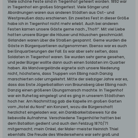
Viele schöne Feste sind in Tiegenhof gefeiert worden. 1892 war
in Tiegenhof ein großes Sängerfest. Viele Sänger und
Abordnungen waren aus anderen Städten aus Ost- und
Westpreußen dazu erschienen. Ein zweites Fest in dieser Größe
habe ich in Tiegenhof nicht mehr erlebt. Auch bei anderen
Festen kamen unsere Gäste gerne nach „Thoff“. Mit viel Liebe
hatten unsere Bürger die Häuser und Häuschen geschmückt.
Girlanden waren über die Straßen gespannt. Gerne wurden die
Gäste in Bürgerquartieren aufgenommen. Ebenso war es auch
bei Einquartierungen der Fall. Es war aber sehr selten, dass
Soldaten in Tiegenhof waren. Sie wurden sehr gerne gesehen,
und jeder Bürger wollte dann auch einen Soldaten im Quartier
haben. Als Manövergelände eignete sich unsere Niederung
nicht, höchstens, dass Truppen von Elbing nach Danzig
marschierten oder umgekehrt. Mitte der siebziger Jahre war es,
dass das Erste Jägerbataillon von Braunsberg über Elbing nach
Danzig einen größeren Übungsmarsch machte. In Tiegenhof
war ein Ruhetag eingelegt und es ging in unserem Städtchen
hoch her. Am Nachmittag gab die Kapelle im großen Garten
vom „Hotel du Nord“ ein Konzert, wozu die Bürgerschaft
herzlichst eingeladen war, ein Dankbarkeitsbeweis für die
liebevolle Aufnahme. Verschiedene Tiegenhöfer hatten bei
dem Bataillon gedient und auch den Feldzug 1870/71
mitgemacht; mein Onkel, der Maler-meister Heinrich Thiel
ebenfalls. Die Freude des Wiedersehens war sehr groß und