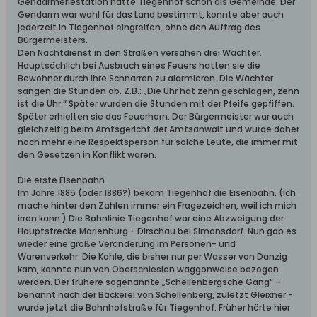
Gendarmeriestation hatte Tiegenhof schon als Gemeinde. Der
Gendarm war wohl für das Land bestimmt, konnte aber auch
jederzeit in Tiegenhof eingreifen, ohne den Auftrag des
Bürgermeisters.
Den Nachtdienst in den Straßen versahen drei Wächter.
Hauptsächlich bei Ausbruch eines Feuers hatten sie die
Bewohner durch ihre Schnarren zu alarmieren. Die Wächter
sangen die Stunden ab. Z.B.: „Die Uhr hat zehn geschlagen, zehn
ist die Uhr.“ Später wurden die Stunden mit der Pfeife gepfiffen.
Später erhielten sie das Feuerhorn. Der Bürgermeister war auch
gleichzeitig beim Amtsgericht der Amtsanwalt und wurde daher
noch mehr eine Respektsperson für solche Leute, die immer mit
den Gesetzen in Konflikt waren.
Die erste Eisenbahn
Im Jahre 1885 (oder 1886?) bekam Tiegenhof die Eisenbahn. (Ich
mache hinter den Zahlen immer ein Fragezeichen, weil ich mich
irren kann.) Die Bahnlinie Tiegenhof war eine Abzweigung der
Hauptstrecke Marienburg - Dirschau bei Simonsdorf. Nun gab es
wieder eine große Veränderung im Personen- und
Warenverkehr. Die Kohle, die bisher nur per Wasser von Danzig
kam, konnte nun von Oberschlesien waggonweise bezogen
werden. Der frühere sogenannte „Schellenbergsche Gang“ —
benannt nach der Bäckerei von Schellenberg, zuletzt Gleixner -
wurde jetzt die Bahnhofstraße für Tiegenhof. Früher hörte hier