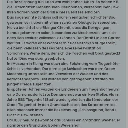
Die Bezeichnung für Hufen war wohl früher Huben. So haben z.B.
die Ortschaften Siebenhuben, Neunhuben, Vierzehnhuben usw.
ihren Namen nach der Größe ihres Besitzes erhalten.
Das sogenannte Schloss soll nur ein einfacher, schlichter Bau
gewesen sein, aber mit einem schönen Obstgarten versehen.
Hierzu berichtet die Elbinger Chronik, dass die Elbinger gern
herausgekommen seien, besonders zur Kirschenzeit, um sich
nach Herzenslust vollessen zu können. Der Eintritt in den Garten
war frei. Es waren aber Wächter mit Haselstöcken aufgestellt,
die beim Verlassen des Gartens eine Leibesvisitation
Vornahmen. Wehe dem, der sich die Taschen voll Obst gesteckt
hatte! Dies war streng verboten.
Im Museum in Elbing war auch eine Zeichnung vom Tiegenhöfer
Schloss vorhanden. Der damalige Schlossherr war dem Orden
Marienburg unterstellt und Verwalter der Weiden und des
Remontendepots. Hier wurden von gefangenen Tartaren die
jungen Pferde zugeritten.
In späteren Jahren wurden die Ländereien um Tiegenhof herum
eine Domäne, der letzte Domänenrat war ein Herr Steller. Als im
Jahre 1883 Tiegenhof Stadt wurde, gehörten die Ländereien der
Stadt Tiegenhof. In den Grundbuchakten des Katasteramtes
blieb aber noch immer die Bezeichnung „Schlossgrund, Band I,
Blatt 2“ usw. stehen.
Um 1602 herum bewohnte das Schloss ein Amtmann Weyher, er
nannte den Grund und Boden Weyershof.