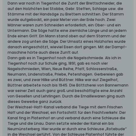
Dann war noch in Tiegenhof die Zunft der Brettschneider, die
auf den Holzhöfen bei Stobbe, Gebr. Steffen, Schlage usw. die
Stämme mit der Handsäge zu Brettern schnitten. Der Stamm
wurde aufgebockt, ein paar Meter von der Erde hoch. Zwei
Männer waren zum Schneiden erforderlich, ein Ober- und ein
Untermann. Die Säge hatte eine ziemliche Länge und an jedem
Ende einen Griff. Ein Mann stand oben auf dem Stamm und der
andere zog unten die Säge. Der Umsatz eines Holzhofes wurde
danach eingeschätzt, wieviel Eisen dort gingen. Mit der Dampf-
maschine hörte auch diese Zunft auf.
Dann gab es in Tiegenhof noch die Nagelschmiede. Als ich in
Tiegenhof noch zur Schule ging, 1891, gab es noch vier
Nagelschmieden, Wien, Neue Reihe, Pfaff, Schlosserstraße,
Neumann, Lindenstraße, Priebe, Petershagen. Gerbereien gab
es zwei, und zwar Hilke und Büttner. Hilke war auf Ziegelhof,
Büttner arbeitete noch bis 1945. Die Böttcherei von Bannemann
war seiner Zeit auch ganz groß und beschäftigte eine Anzahl
von Gesellen und Lehrlingen. Durch die Emaillewaren ging auch
dieses Gewerbe ganz zurück.
Der Weichsel-Haff-Kanal verband die Tiege mit dem Frischen
Haff und der Weichsel, ein Fortschritt für den Frachtverkehr. Der
Kanal fing in Platenhof an und verband durch eine Schleuse die
Tiege und die Linau. Dann setzte wieder der Kanal ein bis
Neumünsterberg. Hier wurde er durch eine Schleuse „Rotebude“
in die Weichsel geführt. Von der Schleuse Platenhof führte der