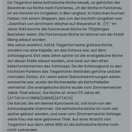
Da Tiegenhof keine katholische Kirche besaß, so gehörten die
Bewohner zur Kirche nach Fürstenau, „ln der Kirche in Fürstenau
ist ein Fenster im Ostgiebel, in Blei verglast, in hübschen bunten
Farben, mit einem Wappen, das von der Inschrift umgeben war:
„Gestiftet von Amtmann Weyher auf Weyershof 16...(?).“ Im
Jahre 1943 konnte die Fürstenauer Kirche ihr 750jähriges
Bestehen feiern. Die Fürstenauer Kirche ist einmal von der Stadt
Elbing erbaut worden.
Wie schon erwähnt, hatte Tiegenhof keine größere Kirche,
sondern nur eine Kapelle, wo das Schloss war, auf dem
Schlossgrund. Erst viele Jahre später ist die evangelische Kirche
auf dieser Stelle erbaut worden, und zwar auf den alten
Kellerfundamenten des Schlosses. Da der Schlossgrund zu den
höchsten Punkten des Tiegenhöfer Geländes gehörte und bei
normalen Zeiten, d.h. wenn keine Überschwemmungen waren,
wasserfrei war, wurde der Kirchenkeller als Kartoffelkeller
vermietet. Die evangelische Kirche wurde vom Zimmermeister
Jakob Thiel erbaut. Die Kirche ist etwa 170 Jahre alt.
[ATTACH=CONFIG]22899[/ATTACH]
Die Kanzel, die ein kleines Kunstwerk ist, soll noch von der
Schlosskapelle stammen. Die katholische Kirche ist noch viel
später gebaut worden, und zwar vom Zimmermeister Schlage;
seine Frau war eine geborene Thiel. Auf einer Ansicht von
Tiegenhof aus dem Jahre 1835 ist die katholische Kirche noch
nicht vorhanden.