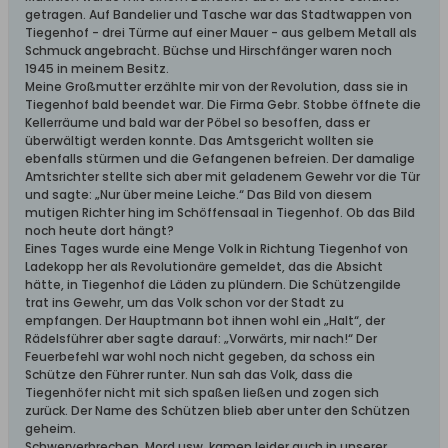
getragen. Auf Bandelier und Tasche war das Stadtwappen von
Tiegenhof - drei Türme auf einer Mauer - aus gelbem Metall als
Schmuck angebracht. Büchse und Hirschfänger waren noch
1945 in meinem Besitz.
Meine Großmutter erzählte mir von der Revolution, dass sie in
Tiegenhof bald beendet war. Die Firma Gebr. Stobbe öffnete die
Kellerräume und bald war der Pöbel so besoffen, dass er
überwältigt werden konnte. Das Amtsgericht wollten sie
ebenfalls stürmen und die Gefangenen befreien. Der damalige
Amtsrichter stellte sich aber mit geladenem Gewehr vor die Tür
und sagte: „Nur über meine Leiche.“ Das Bild von diesem
mutigen Richter hing im Schöffensaal in Tiegenhof. Ob das Bild
noch heute dort hängt?
Eines Tages wurde eine Menge Volk in Richtung Tiegenhof von
Ladekopp her als Revolutionäre gemeldet, das die Absicht
hätte, in Tiegenhof die Läden zu plündern. Die Schützengilde
trat ins Gewehr, um das Volk schon vor der Stadt zu
empfangen. Der Hauptmann bot ihnen wohl ein „Halt“, der
Rädelsführer aber sagte darauf: „Vorwärts, mir nach!“ Der
Feuerbefehl war wohl noch nicht gegeben, da schoss ein
Schütze den Führer runter. Nun sah das Volk, dass die
Tiegenhöfer nicht mit sich spaßen ließen und zogen sich
zurück. Der Name des Schützen blieb aber unter den Schützen
geheim.
Schwerverbrechen, Mord usw. kamen leider auch in unserer