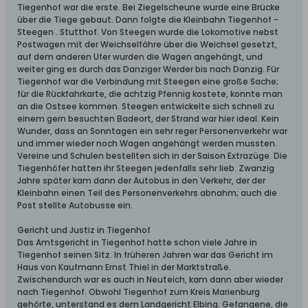
Tiegenhof war die erste. Bei Ziegelscheune wurde eine Brücke
über die Tiege gebaut. Dann folgte die Kleinbahn Tiegenhof -
Steegen . Stutthof. Von Steegen wurde die Lokomotive nebst
Postwagen mit der Weichselfähre über die Weichsel gesetzt,
auf dem anderen Ufer wurden die Wagen angehängt, und
weiter ging es durch das Danziger Werder bis nach Danzig. Für
Tiegenhof war die Verbindung mit Steegen eine große Sache;
für die Rückfahrkarte, die achtzig Pfennig kostete, konnte man
an die Ostsee kommen. Steegen entwickelte sich schnell zu
einem gern besuchten Badeort, der Strand war hier ideal. Kein
Wunder, dass an Sonntagen ein sehr reger Personenverkehr war
und immer wieder noch Wagen angehängt werden mussten.
Vereine und Schulen bestellten sich in der Saison Extrazüge. Die
Tiegenhöfer hatten ihr Steegen jedenfalls sehr lieb. Zwanzig
Jahre später kam dann der Autobus in den Verkehr, der der
Kleinbahn einen Teil des Personenverkehrs abnahm; auch die
Post stellte Autobusse ein.
Gericht und Justiz in Tiegenhof
Das Amtsgericht in Tiegenhof hatte schon viele Jahre in
Tiegenhof seinen Sitz. In früheren Jahren war das Gericht im
Haus von Kaufmann Ernst Thiel in der Marktstraße.
Zwischendurch war es auch in Neuteich, kam dann aber wieder
nach Tiegenhof. Obwohl Tiegenhof zum Kreis Marienburg
gehörte, unterstand es dem Landgericht Elbing. Gefangene, die