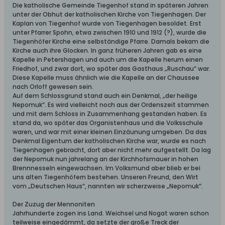
Die katholische Gemeinde Tiegenhof stand in späteren Jahren
unter der Obhut der katholischen Kirche von Tiegenhagen. Der
Kaplan von Tiegenhof wurde von Tiegenhagen besoldet. Erst
unter Pfarrer Spohn, etwa zwischen 1910 und 1912 (?), wurde die
Tiegenhöfer Kirche eine selbständige Pfarre. Damals bekam die
Kirche auch ihre Glocken. In ganz früheren Jahren gab es eine
Kapelle in Petershagen und auch um die Kapelle herum einen
Friedhof, und zwar dort, wo später das Gasthaus „Ruschau“ war.
Diese Kapelle muss ähnlich wie die Kapelle an der Chaussee
nach Orloff gewesen sein.
Auf dem Schlossgrund stand auch ein Denkmal, „der heilige
Nepomuk“. Es wird vielleicht noch aus der Ordenszeit stammen
und mit dem Schloss in Zusammenhang gestanden haben. Es
stand da, wo später das Organistenhaus und die Volksschule
waren, und war mit einer kleinen Einzäunung umgeben. Da das
Denkmal Eigentum der katholischen Kirche war, wurde es nach
Tiegenhagen gebracht, dort aber nicht mehr aufgestellt. Da lag
der Nepomuk nun jahrelang an der Kirchhofsmauer in hohen
Brennnesseln eingewachsen. Im Volksmund aber blieb er bei
uns alten Tiegenhöfern bestehen. Unseren Freund, den Wirt
vom „Deutschen Haus“, nannten wir scherzweise „Nepomuk“.
Der Zuzug der Mennoniten
Jahrhunderte zogen ins Land. Weichsel und Nogat waren schon
teilweise eingedämmt, da setzte der große Treck der