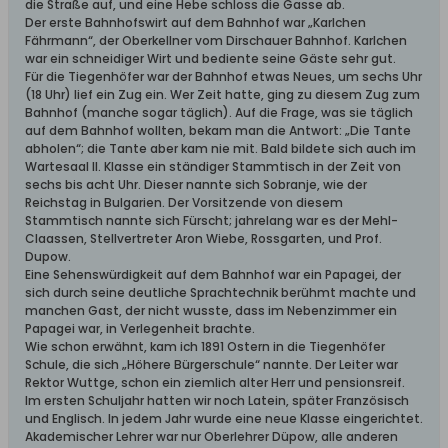
die Straße auf, und eine Hebe schloss die Gasse ab.
Der erste Bahnhofswirt auf dem Bahnhof war „Karlchen
Fährmann“, der Oberkellner vom Dirschauer Bahnhof. Karlchen
war ein schneidiger Wirt und bediente seine Gäste sehr gut.
Für die Tiegenhöfer war der Bahnhof etwas Neues, um sechs Uhr
(18 Uhr) lief ein Zug ein. Wer Zeit hatte, ging zu diesem Zug zum
Bahnhof (manche sogar täglich). Auf die Frage, was sie täglich
auf dem Bahnhof wollten, bekam man die Antwort: „Die Tante
abholen“; die Tante aber kam nie mit. Bald bildete sich auch im
Wartesaal II. Klasse ein ständiger Stammtisch in der Zeit von
sechs bis acht Uhr. Dieser nannte sich Sobranje, wie der
Reichstag in Bulgarien. Der Vorsitzende von diesem
Stammtisch nannte sich Fürscht; jahrelang war es der Mehl-
Claassen, Stellvertreter Aron Wiebe, Rossgarten, und Prof.
Dupow.
Eine Sehenswürdigkeit auf dem Bahnhof war ein Papagei, der
sich durch seine deutliche Sprachtechnik berühmt machte und
manchen Gast, der nicht wusste, dass im Nebenzimmer ein
Papagei war, in Verlegenheit brachte.
Wie schon erwähnt, kam ich 1891 Ostern in die Tiegenhöfer
Schule, die sich „Höhere Bürgerschule“ nannte. Der Leiter war
Rektor Wuttge, schon ein ziemlich alter Herr und pensionsreif.
Im ersten Schuljahr hatten wir noch Latein, später Französisch
und Englisch. In jedem Jahr wurde eine neue Klasse eingerichtet.
Akademischer Lehrer war nur Oberlehrer Düpow, alle anderen