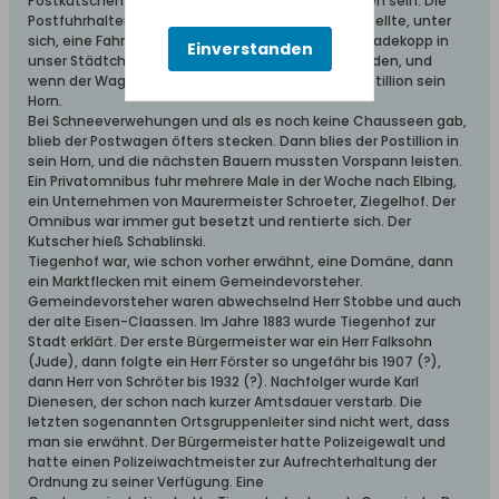
Postkutschen müssen damals eingestellt gewesen sein. Die
Postfuhrhalterei hatte ein Quant, der die Pferde stellte, unter
sich, eine Fahrpost mit seinem Postillion, der von Ladekopp in
Einverstanden
unser Städtchen kam. Es war so in den Abendstunden, und
wenn der Wagen über die Brücke fuhr, blies der Postillion sein
Horn.
Bei Schneeverwehungen und als es noch keine Chausseen gab,
blieb der Postwagen öfters stecken. Dann blies der Postillion in
sein Horn, und die nächsten Bauern mussten Vorspann leisten.
Ein Privatomnibus fuhr mehrere Male in der Woche nach Elbing,
ein Unternehmen von Maurermeister Schroeter, Ziegelhof. Der
Omnibus war immer gut besetzt und rentierte sich. Der
Kutscher hieß Schablinski.
Tiegenhof war, wie schon vorher erwähnt, eine Domäne, dann
ein Marktflecken mit einem Gemeindevorsteher.
Gemeindevorsteher waren abwechselnd Herr Stobbe und auch
der alte Eisen-Claassen. Im Jahre 1883 wurde Tiegenhof zur
Stadt erklärt. Der erste Bürgermeister war ein Herr Falksohn
(Jude), dann folgte ein Herr Förster so ungefähr bis 1907 (?),
dann Herr von Schröter bis 1932 (?). Nachfolger wurde Karl
Dienesen, der schon nach kurzer Amtsdauer verstarb. Die
letzten sogenannten Ortsgruppenleiter sind nicht wert, dass
man sie erwähnt. Der Bürgermeister hatte Polizeigewalt und
hatte einen Polizeiwachtmeister zur Aufrechterhaltung der
Ordnung zu seiner Verfügung. Eine