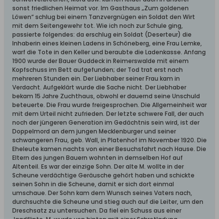
sonst friedlichen Heimat vor. Im Gasthaus „Zum goldenen
Löwen“ schlug bei einem Tanzvergnügen ein Soldat den Wirt
mit dem Seitengewehr tot. Wie ich noch zur Schule ging,
passierte folgendes: da erschlug ein Soldat (Deserteur) die
Inhaberin eines kleinen Ladens in Schöneberg, eine Frau Lemke,
warf die Tote in den Keller und beraubte die Ladenkasse. Anfang
1900 wurde der Bauer Guddeck in Reimerswalde mit einem
Kopfschuss im Bett aufgefunden; der Tod trat erst nach
mehreren Stunden ein. Der Liebhaber seiner Frau kam in
Verdacht. Aufgeklärt wurde die Sache nicht. Der Liebhaber
bekam 15 Jahre Zuchthaus, obwohl er dauernd seine Unschuld
beteuerte. Die Frau wurde freigesprochen. Die Allgemeinheit war
mit dem Urteil nicht zufrieden. Der letzte schwere Fall, der auch
noch der jüngeren Generation im Gedächtnis sein wird, ist der
Doppelmord an dem jungen Mecklenburger und seiner
schwangeren Frau, geb. Wall, in Platenhof im November 1920. Die
Eheleute kamen nachts von einer Besuchsfahrt nach Hause. Die
Eltern des jungen Bauern wohnten in demselben Hof auf
Altenteil. Es war der einzige Sohn. Der alte M. wollte in der
Scheune verdächtige Geräusche gehört haben und schickte
seinen Sohn in die Scheune, damit er sich dort einmal
umschaue. Der Sohn kam dem Wunsch seines Vaters nach,
durchsuchte die Scheune und stieg auch auf die Leiter, um den
Dreschsatz zu untersuchen. Da fiel ein Schuss aus einer