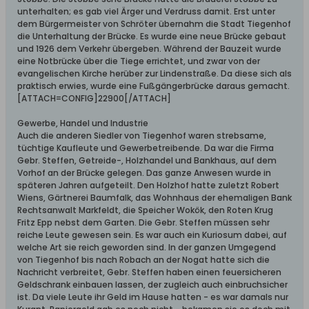
unterhalten; es gab viel Ärger und Verdruss damit. Erst unter
dem Bürgermeister von Schröter übernahm die Stadt Tiegenhof
die Unterhaltung der Brücke. Es wurde eine neue Brücke gebaut
und 1926 dem Verkehr übergeben. Während der Bauzeit wurde
eine Notbrücke über die Tiege errichtet, und zwar von der
evangelischen Kirche herüber zur Lindenstraße. Da diese sich als
praktisch erwies, wurde eine Fußgängerbrücke daraus gemacht.
[ATTACH=CONFIG]22900[/ATTACH]
Gewerbe, Handel und Industrie
Auch die anderen Siedler von Tiegenhof waren strebsame,
tüchtige Kaufleute und Gewerbetreibende. Da war die Firma
Gebr. Steffen, Getreide-, Holzhandel und Bankhaus, auf dem
Vorhof an der Brücke gelegen. Das ganze Anwesen wurde in
späteren Jahren aufgeteilt. Den Holzhof hatte zuletzt Robert
Wiens, Gärtnerei Baumfalk, das Wohnhaus der ehemaligen Bank
Rechtsanwalt Markfeldt, die Speicher Wokök, den Roten Krug
Fritz Epp nebst dem Garten. Die Gebr. Steffen müssen sehr
reiche Leute gewesen sein. Es war auch ein Kuriosum dabei, auf
welche Art sie reich geworden sind. In der ganzen Umgegend
von Tiegenhof bis nach Robach an der Nogat hatte sich die
Nachricht verbreitet, Gebr. Steffen haben einen feuersicheren
Geldschrank einbauen lassen, der zugleich auch einbruchsicher
ist. Da viele Leute ihr Geld im Hause hatten - es war damals nur