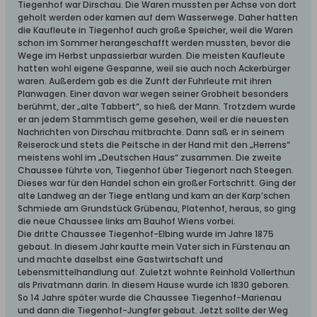
Tiegenhof war Dirschau. Die Waren mussten per Achse von dort
geholt werden oder kamen auf dem Wasserwege. Daher hatten
die Kaufleute in Tiegenhof auch große Speicher, weil die Waren
schon im Sommer herangeschafft werden mussten, bevor die
Wege im Herbst unpassierbar wurden. Die meisten Kaufleute
hatten wohl eigene Gespanne, weil sie auch noch Ackerbürger
waren. Außerdem gab es die Zunft der Fuhrleute mit ihren
Planwagen. Einer davon war wegen seiner Grobheit besonders
berühmt, der „alte Tabbert“, so hieß der Mann. Trotzdem wurde
er an jedem Stammtisch gerne gesehen, weil er die neuesten
Nachrichten von Dirschau mitbrachte. Dann saß er in seinem
Reiserock und stets die Peitsche in der Hand mit den „Herrens“
meistens wohl im „Deutschen Haus“ zusammen. Die zweite
Chaussee führte von, Tiegenhof über Tiegenort nach Steegen.
Dieses war für den Handel schon ein großer Fortschritt. Ging der
alte Landweg an der Tiege entlang und kam an der Karp’schen
Schmiede am Grundstück Grübenau, Platenhof, heraus, so ging
die neue Chaussee links am Bauhof Wiens vorbei.
Die dritte Chaussee Tiegenhof-Elbing wurde im Jahre 1875
gebaut. In diesem Jahr kaufte mein Vater sich in Fürstenau an
und machte daselbst eine Gastwirtschaft und
Lebensmittelhandlung auf. Zuletzt wohnte Reinhold Vollerthun
als Privatmann darin. In diesem Hause wurde ich 1830 geboren.
So 14 Jahre später wurde die Chaussee Tiegenhof-Marienau
und dann die Tiegenhof-Jungfer gebaut. Jetzt sollte der Weg