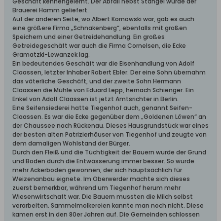
Geschäft kennengelernt. Der Abfall nebst Stängel wurde der
Brauerei Hamm geliefert.
Auf der anderen Seite, wo Albert Kornowski war, gab es auch
eine größere Firma „Schnakenberg“, ebenfalls mit großen
Speichern und einer Getreidehandlung. Ein großes
Getreidegeschäft war auch die Firma Cornelsen, die Ecke
Gramatzki-Lewanzek lag.
Ein bedeutendes Geschäft war die Eisenhandlung von Adolf
Claassen, letzter Inhaber Robert Ebler. Der eine Sohn übernahm
das väterliche Geschäft, und der zweite Sohn Hermann
Claassen die Mühle von Eduard Lepp, hernach Schienger. Ein
Enkel von Adolf Claassen ist jetzt Amtsrichter in Berlin.
Eine Seifensiederei hatte Tiegenhof auch, genannt Seifen-
Claassen. Es war die Ecke gegenüber dem „Goldenen Löwen“ an
der Chaussee nach Rückenau. Dieses Hausgrundstück war eines
der besten alten Patrizierhäuser von Tiegenhof und zeugte von
dem damaligen Wohlstand der Bürger.
Durch den Fleiß und die Tüchtigkeit der Bauern wurde der Grund
und Boden durch die Entwässerung immer besser. So wurde
mehr Ackerboden gewonnen, der sich hauptsächlich für
Weizenanbau eignete. Im Oberwerder machte sich dieses
zuerst bemerkbar, während um Tiegenhof herum mehr
Wiesenwirtschaft war. Die Bauern mussten die Milch selbst
verarbeiten. Sammelmolkereien kannte man noch nicht. Diese
kamen erst in den 80er Jahren auf. Die Gemeinden schlossen