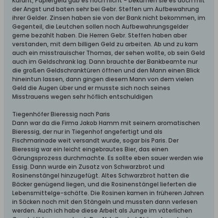
Kurant, Papiergeld gab es noch nicht - bekamen sie es doch mit
der Angst und baten sehr bei Gebr. Steffen um Aufbewahrung
ihrer Gelder. Zinsen haben sie von der Bank nicht bekommen, im
Gegenteil, die Leutchen sollen noch Aufbewahrungsgelder
gerne bezahlt haben. Die Herren Gebr. Steffen haben aber
verstanden, mit dem billigen Geld zu arbeiten. Ab und zu kam
auch ein misstrauischer Thomas, der sehen wollte, ob sein Geld
auch im Geldschrank lag. Dann brauchte der Bankbeamte nur
die großen Geldschranktüren öffnen und den Mann einen Blick
hineintun lassen, dann gingen diesem Mann von dem vielen
Geld die Augen über und er musste sich noch seines
Misstrauens wegen sehr höflich entschuldigen
Tiegenhöfer Bieressig nach Paris
Dann war da die Firma Jakob Hamm mit seinem aromatischen
Bieressig, der nur in Tiegenhof angefertigt und als
Fischmarinade weit versandt wurde, sogar bis Paris. Der
Bieressig war ein leicht eingebrautes Bier, das einen
Gärungsprozess durchmachte. Es sollte eben sauer werden wie
Essig. Dann wurde ein Zusatz von Schwarzbrot und
Rosinenstängel hinzugefügt. Altes Schwarzbrot hatten die
Bäcker genügend liegen, und die Rosinenstängel lieferten die
Lebensmittelge-schäfte. Die Rosinen kamen in früheren Jahren
in Säcken noch mit den Stängeln und mussten dann verlesen
werden. Auch ich habe diese Arbeit als Junge im väterlichen