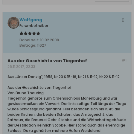
Wolfgang
Forumbetreiber
Dabei seit:
10.02.2008
Beiträge:
11627
Aus der Geschichte von Tiegenhof
#1
26.11.2017, 22:33
Aus „Unser Danzig“, 1958, Nr.20 S.15-16, Nr.21 S.11-12, Nr.22 S.11-12
Aus der Geschichte von Tiegenhof
Von Bruno Theuring
Tiegenhof gehörte zum Ordensschloss Marienburg und war
gewissermaßen ein Vorwerk. Der linksseitige Teil längs der Tiege
wurde Schlossgrund genannt. Hier befanden sich bis 1945 die
beiden Kirchen, die beiden Schulen, das Amtsgericht, das
Rathaus, die Brauerei Gebr. Stobbe und die Wirtschaftsgebäude
der Destillation Heinrich Stobbe. Hier stand auch das ehemalige
Schloss. Dazu gehörten mehrere Hufen Weideland.