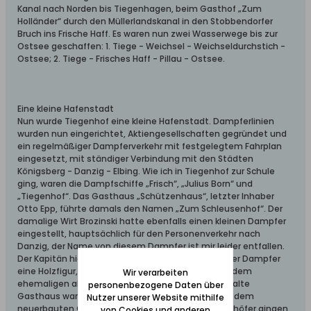
Kanal nach Norden bis Tiegenhagen, beim Gasthof „Zum
Holländer“ durch den Müllerlandskanal in den Stobbendorfer
Bruch ins Frische Haff. Es waren nun zwei Wasserwege bis zur
Ostsee geschaffen: 1. Tiege - Weichsel - Weichseldurchstich -
Ostsee; 2. Tiege - Frisches Haff - Pillau - Ostsee.
Eine kleine Hafenstadt
Nun wurde Tiegenhof eine kleine Hafenstadt. Dampferlinien
wurden nun eingerichtet, Aktiengesellschaften gegründet und
ein regelmäßiger Dampferverkehr mit festgelegtem Fahrplan
eingesetzt, mit ständiger Verbindung mit den Städten
Königsberg - Danzig - Elbing. Wie ich in Tiegenhof zur Schule
ging, waren die Dampfschiffe „Frisch“, „Julius Born“ und
„Tiegenhof“. Das Gasthaus „Schützenhaus“, letzter Inhaber
Otto Epp, führte damals den Namen „Zum Schleusenhof“. Der
damalige Wirt Brozinski hatte ebenfalls einen kleinen Dampfer
eingestellt, hauptsächlich für den Personenverkehr nach
Danzig, der Name von diesem Dampfer ist mir leider entfallen.
Der Kapitän hieß Fiedler. Vorne am Steven hatte der Dampfer
eine Holzfigur, die später über der Eingangstür vor dem
Wir verarbeiten
ehemaligen alten Gasthaus angebracht war. Das alte
personenbezogene Daten über
Gasthaus war ungefähr so 15 Meter nach links von dem
Nutzer unserer Website mithilfe
neuerbauten Gasthaus entfernt. Die alten Tiegenhöfer gingen,
von Cookies und anderen