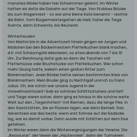
manches Mädel haben hier Schwimmen gelernt. Im Winter
hatten wir dafür die Eisbahn auf der Tiege. Von Stobbes Brücke
bis zum Kragennest - so war eine kleine Kate benannt - reichte
die Bahn. Vom Bürgermeistergarten ab hieß früher die Tiege
Svente, dann Schwente, bis Neuteich.
Winterfreuden
Von Martini bis in die Adventszeit hinein gingen wir Jungen und
Mädchen bei den Bäckermeistern Pfefferkuchen blank machen,
d.h. mit Schaumgold dekorieren, so etwa abends von 7 bis 10
Uhr. Zur Belohnung dafür gab es dann die Taschen voll
Pfeffernüsse oder Bruchstücke von Pfefferkuchen. Wer schon
mehr Übung hatte, bekam einen großen Ritter zum
Blankmachen. Jeder Bäcker hatte seinen bestimmten Kreis von
Blankmachern. Mein Bruder ging zu Nachtigall und ich zu Franz
Julius. Oh, wie schön war unsere Jugend in der
Vorweihnachtszeit! Gab es schönes Schlittschuheis und Haff
und Tiege waren sicher, dann ging es hinaus in die schöne weite
Welt auf den „Tiegenhöfern“ mit Riemen, dazu die lange Pike. In
den Gaststätten, die an Flüssen lagen, war dann Betrieb. Das
Adventseis war das beste; wenn erst Schnee auf der Eisdecke
lag, war es damit vorbei. Dann wurde mit Schlitten auf dem Eise
gefahren.
Im Winter waren dann die Wintervergnügungen der Vereine. Die
„Ressource“, der Verein der „Hautevolee“, dann der Turnverein