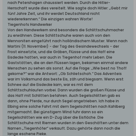
nach Petershagen chaussiert werden. Durch die Hitler-
Herrschaft wurde dies vereitelt. Wie sagte doch Hitler: „Gebt mir
fünf Jahre Zeit, und ihr werdet Deutschland nicht
wiedererkennen.“ Die einzigen wahren Worte!
Tiegenhofs Handwerker
Von den Handwerkern sind besonders die Schlittschuhmacher
zu erwähnen. Diese Schlittschuhe waren auch von den
Mennoniten eingeführt nach holländischem Muster. Wenn nach
Martini (11. November) - der Tag des Gesindewechsels - der
Frost einsetzte, und die Gräben, Flüsse und das Haff eine
Eisdecke hatten, war auch in Tiegenhof mehr Leben. Die
Gaststätten, die an den Flüssen lagen, bekamen einmal andere
Menschen zu sehen als sonst. Auf die Frage: „Wie best no Thoff
gekome?“ war die Antwort: „Ob Schlietschoh.“ Das Adventeis
war im Volksmund das beste Eis, zäh und biegsam. Wenn erst
Schnee auf die Eisdecke kam, war es mit dem
Schlittschuhlaufen vorbei. Dann wurden die großen Flüsse und
das Haff mit Schlitten befahren. Auch Segelschlitten gab es
dann, ohne Pferde, nur durch Segel angetrieben. Ich habe in
Elbing eine solche Fahrt mit dem Segelschlitten nach Kahlberg
mitgemacht. Bei günstigem Wind fuhr dann so ein
Segelschlitten wie ein D-Zug über die Eisfläche. Die
Schlittschuhe mit Riemen wurden in den Geschäften unter dem
Namen „Tiegenhöfer“ verkauft. Dazu gehörte dann noch die
lange eschene Pieke.