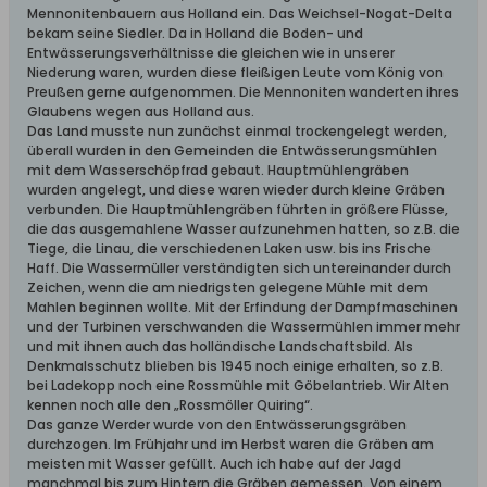
Mennonitenbauern aus Holland ein. Das Weichsel-Nogat-Delta
bekam seine Siedler. Da in Holland die Boden- und
Entwässerungsverhältnisse die gleichen wie in unserer
Niederung waren, wurden diese fleißigen Leute vom König von
Preußen gerne aufgenommen. Die Mennoniten wanderten ihres
Glaubens wegen aus Holland aus.
Das Land musste nun zunächst einmal trockengelegt werden,
überall wurden in den Gemeinden die Entwässerungsmühlen
mit dem Wasserschöpfrad gebaut. Hauptmühlengräben
wurden angelegt, und diese waren wieder durch kleine Gräben
verbunden. Die Hauptmühlengräben führten in größere Flüsse,
die das ausgemahlene Wasser aufzunehmen hatten, so z.B. die
Tiege, die Linau, die verschiedenen Laken usw. bis ins Frische
Haff. Die Wassermüller verständigten sich untereinander durch
Zeichen, wenn die am niedrigsten gelegene Mühle mit dem
Mahlen beginnen wollte. Mit der Erfindung der Dampfmaschinen
und der Turbinen verschwanden die Wassermühlen immer mehr
und mit ihnen auch das holländische Landschaftsbild. Als
Denkmalsschutz blieben bis 1945 noch einige erhalten, so z.B.
bei Ladekopp noch eine Rossmühle mit Göbelantrieb. Wir Alten
kennen noch alle den „Rossmöller Quiring“.
Das ganze Werder wurde von den Entwässerungsgräben
durchzogen. Im Frühjahr und im Herbst waren die Gräben am
meisten mit Wasser gefüllt. Auch ich habe auf der Jagd
manchmal bis zum Hintern die Gräben gemessen. Von einem