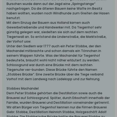
Burschen wurde dann auf der Jagd eine „Springstange“
nachgetragen. Da die älteren Bauern keine Waffe im Besitz
haben wollten, wurden noch Windhunde zum Greifen der Hasen
benutzt.
Mit dem Einzug der Bauern aus Holland kamen auch
Gewerbetreibende und Handwerker mit. Da Tiegenhof sehr
günstig gelegen war, siedelten sie sich auf dem rechten
Tiegenwall an. So entstand die Lindenstraße, die Marktstraße,
der Vorhof usw.
Unter den Siedlern war 1777 auch ein Peter Stobbe, der den
Machandel mitbrachte und schon damals ein Tönnchen in
seinem Wappen führte. Was der Machandel für Tiegenhof
bedeutete, braucht wohl nicht näher erläutert zu werden.
Schlossgrund war durch eine Brücke mit dem rechten
Tiegenufer ver-bunden. Diese Brücke führte den Namen
„Stobbes Brücke“. Eine zweite Brücke über die Tiege verband
Vorhof mit dem Landweg nach Ladekopp und zur Nehrung.
Stobbes Machandel
Dem Peter Stobbe gehörten die Destillation sowie auch die
Brauerei auf Schlossgrund. Später, durch Erbschaft innerhalb der
Familie, wurden Brauerei und Destillation voneinander getrennt.
Wir alten Bürger von Tiegenhof kennen nur die Firmen Brauerei
Gebr. Stobbe, Destillation Heinrich Stobbe, Holzgeschäft Adolf
Stobbe. Die Stobbe‘sche Brücke hatte die Brauerei Stobbe zu