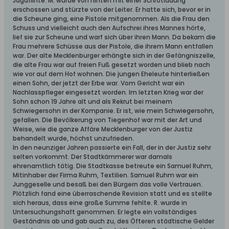
Jagdflinte. M. wurde von hinten mit einer Schrotladung
erschossen und stürzte von der Leiter. Er hatte sich, bevor er in
die Scheune ging, eine Pistole mitgenommen. Als die Frau den
Schuss und vielleicht auch den Aufschrei ihres Mannes hörte,
lief sie zur Scheune und warf sich über ihren Mann. Da bekam die
Frau mehrere Schüsse aus der Pistole, die ihrem Mann entfallen
war. Der alte Mecklenburger erhängte sich in der Gefängniszelle,
die alte Frau war auf freien Fuß gesetzt worden und blieb nach
wie vor auf dem Hof wohnen. Die jungen Eheleute hinterließen
einen Sohn, der jetzt der Erbe war. Vom Gericht war ein
Nachlasspfleger eingesetzt worden. Im letzten Krieg war der
Sohn schon 19 Jahre alt und als Rekrut bei meinem
Schwiegersohn in der Kompanie. Er ist, wie mein Schwiegersohn,
gefallen. Die Bevölkerung von Tiegenhof war mit der Art und
Weise, wie die ganze Affäre Mecklenburger von der Justiz
behandelt wurde, höchst unzufrieden.
In den neunziger Jahren passierte ein Fall, der in der Justiz sehr
selten vorkommt. Der Stadtkämmerer war damals
ehrenamtlich tätig. Die Stadtkasse betreute ein Samuel Ruhm,
Mitinhaber der Firma Ruhm, Textilien. Samuel Ruhm war ein
Junggeselle und besaß bei den Bürgern das volle Vertrauen.
Plötzlich fand eine überraschende Revision statt und es stellte
sich heraus, dass eine große Summe fehlte. R. wurde in
Untersuchungshaft genommen. Er legte ein vollständiges
Geständnis ab und gab auch zu, des Öfteren städtische Gelder