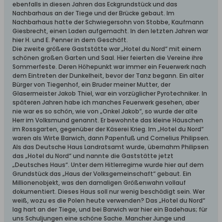
ebenfalls in diesen Jahren das Eckgrundstück und das
Nachbarhaus an der Tiege und der Brücke gebaut. Im
Nachbarhaus hatte der Schwiegersohn von Stobbe, Kaufmann
Giesbrecht, einen Laden aufgemacht. In den letzten Jahren war
hier H. und E. Penner in dem Geschäft.
Die zweite größere Gaststätte war „Hotel du Nord“ mit einem
schönen großen Garten und Saal. Hier feierten die Vereine ihre
Sommerfeste. Deren Höhepunkt war immer ein Feuerwerk nach
dem Eintreten der Dunkelheit, bevor der Tanz begann. Ein alter
Bürger von Tiegenhof, ein Bruder meiner Mutter, der
Glasermeister Jakob Thiel, war ein vorzüglicher Pyrotechniker. In
späteren Jahren habe ich manches Feuerwerk gesehen, aber
nie war es so schön, wie von „Onkel Jakob“, so wurde der alte
Herr im Volksmund genannt. Er bewohnte das kleine Häuschen
im Rossgarten, gegenüber der Käserei Krieg. Im „Hotel du Nord“
waren als Wirte Barwich, dann Papenfuß und Cornelius Philipsen.
Als das Deutsche Haus Landratsamt wurde, übernahm Philipsen
das „Hotel du Nord“ und nannte die Gaststätte jetzt
„Deutsches Haus“. Unter dem Hitlerregime wurde hier auf dem
Grundstück das „Haus der Volksgemeinschaft“ gebaut. Ein
Millionenobjekt, was den damaligen Größenwahn vollauf
dokumentiert. Dieses Haus soll nur wenig beschädigt sein. Wer
weiß, wozu es die Polen heute verwenden? Das „Hotel du Nord“
lag hart an der Tiege, und bei Barwich war hier ein Badehaus; für
uns Schuljungen eine schöne Sache. Mancher Junge und