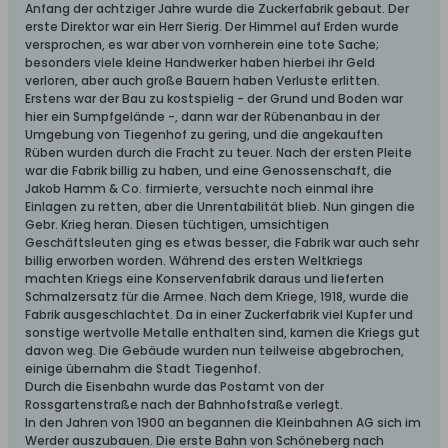
Anfang der achtziger Jahre wurde die Zuckerfabrik gebaut. Der
erste Direktor war ein Herr Sierig. Der Himmel auf Erden wurde
versprochen, es war aber von vornherein eine tote Sache;
besonders viele kleine Handwerker haben hierbei ihr Geld
verloren, aber auch große Bauern haben Verluste erlitten.
Erstens war der Bau zu kostspielig - der Grund und Boden war
hier ein Sumpfgelände -, dann war der Rübenanbau in der
Umgebung von Tiegenhof zu gering, und die angekauften
Rüben wurden durch die Fracht zu teuer. Nach der ersten Pleite
war die Fabrik billig zu haben, und eine Genossenschaft, die
Jakob Hamm & Co. firmierte, versuchte noch einmal ihre
Einlagen zu retten, aber die Unrentabilität blieb. Nun gingen die
Gebr. Krieg heran. Diesen tüchtigen, umsichtigen
Geschäftsleuten ging es etwas besser, die Fabrik war auch sehr
billig erworben worden. Während des ersten Weltkriegs
machten Kriegs eine Konservenfabrik daraus und lieferten
Schmalzersatz für die Armee. Nach dem Kriege, 1918, wurde die
Fabrik ausgeschlachtet. Da in einer Zuckerfabrik viel Kupfer und
sonstige wertvolle Metalle enthalten sind, kamen die Kriegs gut
davon weg. Die Gebäude wurden nun teilweise abgebrochen,
einige übernahm die Stadt Tiegenhof.
Durch die Eisenbahn wurde das Postamt von der
Rossgartenstraße nach der Bahnhofstraße verlegt.
In den Jahren von 1900 an begannen die Kleinbahnen AG sich im
Werder auszubauen. Die erste Bahn von Schöneberg nach