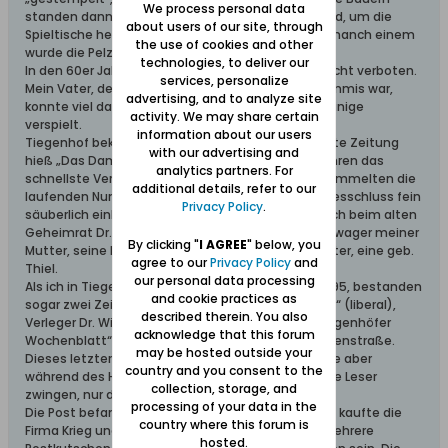
We process personal data
standen dann, im Arm die Pelzmütze mit Silbergeld, um die
about users of our site, through
Spieltische herum und setzten und spielten und manch einem
the use of cookies and other
wurde die Pelzmütze leergemacht.
technologies, to deliver our
In den 60er Jahren waren die Hasardspiele noch nicht verboten.
services, personalize
Mein Vater, der damals bei Eisen-Claassen als Kommis war,
advertising, and to analyze site
konnte viel davon erzählen. Haus und Hof haben einige
activity. We may share certain
verspielt.
information about our users
Tiegenhof bekam nun auch seine Zeitung. Die erste Zeitung
with our advertising and
hieß „Das Dampfboot“, wohl weil dieses in den Jahren das
analytics partners. For
schnellste Verkehrsmittel war. Die Abonnenten sammelten die
additional details, refer to our
laufenden Nummern und ließen sie dann am Jahresschluss fein
Privacy Policy
.
säuberlich einbinden. So ein Exemplar habe ich noch beim alten
Geheimrat Dr. Huhn gesehen. Dr. Huhn war ein Schwager meiner
By clicking "
I AGREE
" below, you
Mutter, seine Frau war eine Schwester meiner Mutter, eine geb.
agree to our
Privacy Policy
and
Thiel.
our personal data processing
Als ich in Tiegenhof zur Schule ging, von 1891 bis 1895, bestanden
and cookie practices as
sogar zwei Zeitungen am Ort. Die „Werder Zeitung“ (liberal),
described therein. You also
Verleger Dr. Wiedemann, Rossgarten, und das „Tiegenhöfer
acknowledge that this forum
Wochenblatt“ (konservativ), von Adolf Kinder, Lindenstraße.
may be hosted outside your
Dieses letztere hat sich viele Jahre bewährt, wurde aber
country and you consent to the
während des Hitlerregimes gesperrt. Man wollte die Leser
collection, storage, and
zwingen, nur den „Danziger Vorposten“ zu halten.
processing of your data in the
Die Post befand sich im Rossgarten. Das Gebäude kaufte die
country where this forum is
Firma Krieg und baute nebenan die Molkerei auf. Mehrere
hosted.