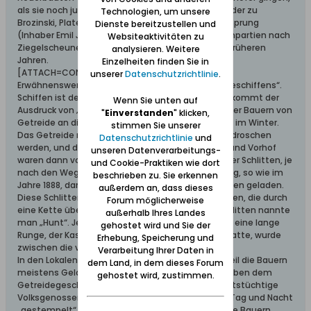
als sie noch jung waren, an den Sonntagen entweder zu
Technologien, um unsere
Brozinski, Platenhof, oder nach Ziegelscheune zu Sprung
Dienste bereitzustellen und
(Inhaber Emil Janzen) ein Tänzchen machen. Kahnpartien nach
Websiteaktivitäten zu
Ziegelscheune waren auch immer sehr beliebt in früheren
analysieren. Weitere
Jahren.
Einzelheiten finden Sie in
[ATTACH=CONFIG]22901[/ATTACH]
unserer
Datenschutzrichtlinie
.
Erwähnenswert ist noch die alte Zeit des „Getreideschiffens“.
Schiffen ist der alte Ausdruck für liefern. Vielleicht kommt der
Wenn Sie unten auf
Ausdruck von „ans Schiff liefern“. Die Lieferungen der Bauern von
"
Einverstanden
" klicken,
Getreide an die Tiegenhöfer Kaufleute war mitten im Winter.
stimmen Sie unserer
Das Getreide musste ja erst auf der Tenne ausgedroschen
Datenschutzrichtlinie
und
werden, und das erforderte viel Zeit. Marktstraße und Vorhof
unseren Datenverarbeitungs-
waren dann voll von allerlei Fuhrwerken, Wagen oder Schlitten, je
und Cookie-Praktiken wie dort
nach den Wegeverhältnissen. Wenn viel Schnee lag, so wie im
beschrieben zu. Sie erkennen
Jahre 1888, dann waren die Säcke auf Schiffsschlitten geladen.
außerdem an, dass dieses
Diese Schlitten bestanden aus zwei kurzen Schlitten, die durch
Forum möglicherweise
eine Kette über Kreuz verbunden waren. Diese Schlitten nannte
außerhalb Ihres Landes
man „Hunt“. Jeder Schlitten hatte rechts und links eine lange
gehostet wird und Sie der
Runge, der Kasten, der die Form von einem Kahn hatte, wurde
Erhebung, Speicherung und
zwischen die vier Rungen gesetzt.
Verarbeitung Ihrer Daten in
In den Lokalen war dann auch allerhand Betrieb, weil die Bauern
dem Land, in dem dieses Forum
meistens Geld bekamen. Im „Deutschen Haus“ neben dem
gehostet wird, zustimmen.
Getreidegeschäft von Cornelsen, hatten geschäftstüchtige
Volksgenossen die Bank aufgelegt, und es wurde Tag und Nacht
„gestempelt“, so nannte man die Hasardspiele. Die Bauern