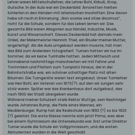
Lehrer waren Mittelschullehrer, die Lehrer Bohl, Kirbuß, Knop,
Gutsche. In der Aula war ein Deckenbild: Amoretten hielten
Schleifen in den Händen mit lateinischen Inschriften. Eine davon
habe ich noch in Erinnerung: „Non scolae sed vitae discimus“,
nicht für die Schule, sondern für das Leben lernen wir. Das
gesamte Bild waren Allegorien aus Handel, Industrie, Musik,
Kunst und Wissenschaft. Dieses Deckenbild hat damals mein
Onkel, der Malermeister Heinrich Thiel, ein Bruder meiner Mutter,
angefertigt. Als die Aula umgebaut werden musste, hat man
das Bild zum Andenken fotografiert. Turnen hatten wir nur im
Sommer, da wir keine Turnhalle hatten. Jeden Mittwoch und
Sonnabend nachmittags marschierten wir mit Fahne und
Trommlern und Pfeifern zum Turnplatz hinaus, der in der
Bahnhofstraße war, ein schöner schattiger Platz mit alten
Bäumen. Die Turngeräte waren fest eingebaut. Unser Turnlehrer
war Herr Bohl, ein Veteran von 1870/71, auf den wir Jungen sehr
stolz waren. Später war das Krankenhaus dort aufgebaut, das
nach 1900 der Stadt übergeben wurde.
Während meiner Schulzeit starb Rektor Wuttge, sein Nachfolger
wurde Johannes Rump, die Perle eines Mannes, ein
Mecklenburger. Rump hat die Realschule von 1893 (?) so bis 1920
(?) geleitet. Die erste Klasse nannte sich jetzt Prima, was aber
bei einem Gymnasium die Untersekunda war. Erst unter Direktor
Turner wurde die Schule ein Vollgymnasium, und die ersten
Abiturienten wurden in die Welt geschickt.