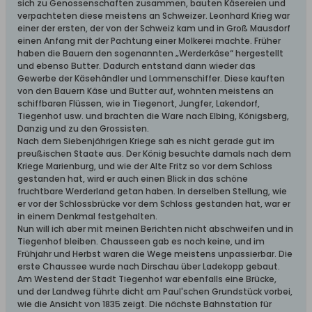
sich zu Genossenschaften zusammen, bauten Käsereien und
verpachteten diese meistens an Schweizer. Leonhard Krieg war
einer der ersten, der von der Schweiz kam und in Groß Mausdorf
einen Anfang mit der Pachtung einer Molkerei machte. Früher
haben die Bauern den sogenannten „Werderkäse“ hergestellt
und ebenso Butter. Dadurch entstand dann wieder das
Gewerbe der Käsehändler und Lommenschiffer. Diese kauften
von den Bauern Käse und Butter auf, wohnten meistens an
schiffbaren Flüssen, wie in Tiegenort, Jungfer, Lakendorf,
Tiegenhof usw. und brachten die Ware nach Elbing, Königsberg,
Danzig und zu den Grossisten.
Nach dem Siebenjährigen Kriege sah es nicht gerade gut im
preußischen Staate aus. Der König besuchte damals nach dem
Kriege Marienburg, und wie der Alte Fritz so vor dem Schloss
gestanden hat, wird er auch einen Blick in das schöne
fruchtbare Werderland getan haben. In derselben Stellung, wie
er vor der Schlossbrücke vor dem Schloss gestanden hat, war er
in einem Denkmal festgehalten.
Nun will ich aber mit meinen Berichten nicht abschweifen und in
Tiegenhof bleiben. Chausseen gab es noch keine, und im
Frühjahr und Herbst waren die Wege meistens unpassierbar. Die
erste Chaussee wurde nach Dirschau über Ladekopp gebaut.
Am Westend der Stadt Tiegenhof war ebenfalls eine Brücke,
und der Landweg führte dicht am Paul'schen Grundstück vorbei,
wie die Ansicht von 1835 zeigt. Die nächste Bahnstation für