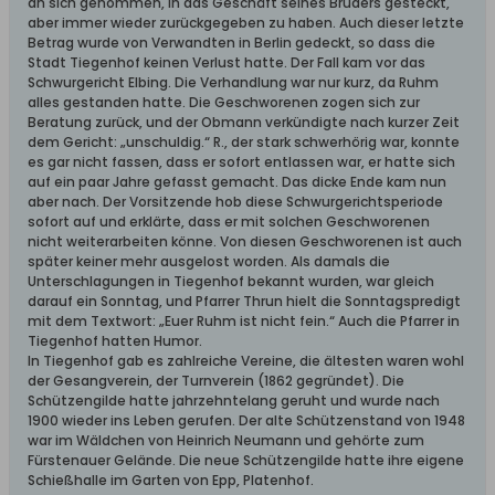
an sich genommen, in das Geschäft seines Bruders gesteckt,
aber immer wieder zurückgegeben zu haben. Auch dieser letzte
Betrag wurde von Verwandten in Berlin gedeckt, so dass die
Stadt Tiegenhof keinen Verlust hatte. Der Fall kam vor das
Schwurgericht Elbing. Die Verhandlung war nur kurz, da Ruhm
alles gestanden hatte. Die Geschworenen zogen sich zur
Beratung zurück, und der Obmann verkündigte nach kurzer Zeit
dem Gericht: „unschuldig.“ R., der stark schwerhörig war, konnte
es gar nicht fassen, dass er sofort entlassen war, er hatte sich
auf ein paar Jahre gefasst gemacht. Das dicke Ende kam nun
aber nach. Der Vorsitzende hob diese Schwurgerichtsperiode
sofort auf und erklärte, dass er mit solchen Geschworenen
nicht weiterarbeiten könne. Von diesen Geschworenen ist auch
später keiner mehr ausgelost worden. Als damals die
Unterschlagungen in Tiegenhof bekannt wurden, war gleich
darauf ein Sonntag, und Pfarrer Thrun hielt die Sonntagspredigt
mit dem Textwort: „Euer Ruhm ist nicht fein.“ Auch die Pfarrer in
Tiegenhof hatten Humor.
In Tiegenhof gab es zahlreiche Vereine, die ältesten waren wohl
der Gesangverein, der Turnverein (1862 gegründet). Die
Schützengilde hatte jahrzehntelang geruht und wurde nach
1900 wieder ins Leben gerufen. Der alte Schützenstand von 1948
war im Wäldchen von Heinrich Neumann und gehörte zum
Fürstenauer Gelände. Die neue Schützengilde hatte ihre eigene
Schießhalle im Garten von Epp, Platenhof.