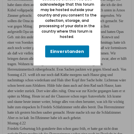
acknowledge that this forum
habe dann oben an zu kramen angefangen In der Vorratskammer habe ich die drei
may be hosted outside your
Kübel vollgepackt, aus der Rumpelkammer S.8 das Wichtigste nach unten in Arnos
country and you consent to the
Zimmer gebracht. Eva half. Gestern abend hatte noch Hans Heini angerufen. Wir
collection, storage, and
sollten die Oma zu uns holen lassen. Na, und so wurde es dann auch gemacht. Sie
processing of your data in the
war gegen Mittag hier mit allem Gepäck. Für sie wurde bei Opa ein Bett
country where this forum is
aufgestellt.Opa und Friedel waren noch vorm. bei Preuß gewesen und hatten Opas
hosted.
Geb. mit den anderen nur mit Sekt gefeiert. Herr Dunck, unser M. Kotewit und
einer von Soenkes wurden heute zum Volkssturm einberufen. Nachmittags hatte ich
auch noch weiter gepackt und gekramt. Ich denke weniger daran daß wir fortmüssen
Einverstanden
als daß wir vielleicht durch Flieger oder Bomben mal was abbekommen. Wir
bringen darum alles nach unten in den Fleischkeller. Friedel gnurrt zwar, aber er hilft
tragen. Wohnen tun wir ganz in meinem Zimmer, haben den großen
Herrenzimmertisch rübergebracht. Evas Sachen packten wir gegen Abend auch. Von
Sonntag d.21. weiß ich nur noch daß Käthe morgens nach Hause ging und
nachmittags schon wiederkam und Hals über Kopf ihre Sache holte. Lichtenau wäre
schon bereit zum Abfahren. Hilde fuhr dann auch auf dem Rad nach Hause, kam
aber wieder zurück. Dort wäre alles ruhig. Oma war zur Kirche gegangen kam er st
später zu Mittag. Heute ist auf der Chaussee schon reger Autoverkehr. Ich krame
und räume heute immer weiter, bringe alles von oben herunter, was ich für wichtig
halte zum einpacken In Friedels Schlafzimmer steht alles bereit. Das Herrenzimmer
hatte ich gestern bischen sauber gemacht. Heute mache ich nur die Schlafzimmer.
Aber es ist kalt. Im Eßzimmer habe ich auch geheizt.
Montag d.22
Friedels Geburtstag Ich gratulierte ihm schon ganz früh, er hatte gar nicht dran