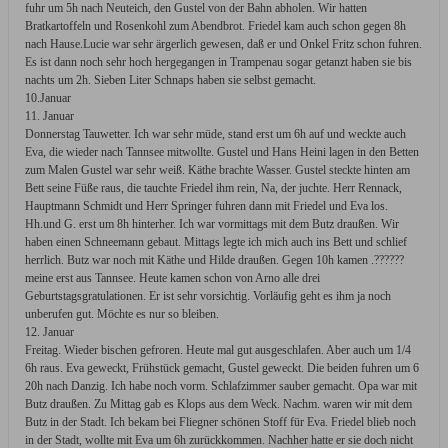
fuhr um 5h nach Neuteich, den Gustel von der Bahn abholen. Wir hatten
Bratkartoffeln und Rosenkohl zum Abendbrot. Friedel kam auch schon gegen 8h
nach Hause.Lucie war sehr ärgerlich gewesen, daß er und Onkel Fritz schon fuhren.
Es ist dann noch sehr hoch hergegangen in Trampenau sogar getanzt haben sie bis
nachts um 2h. Sieben Liter Schnaps haben sie selbst gemacht.
10.Januar
11. Januar
Donnerstag Tauwetter. Ich war sehr müde, stand erst um 6h auf und weckte auch
Eva, die wieder nach Tannsee mitwollte. Gustel und Hans Heini lagen in den Betten
zum Malen Gustel war sehr weiß. Käthe brachte Wasser. Gustel steckte hinten am
Bett seine Füße raus, die tauchte Friedel ihm rein, Na, der juchte. Herr Rennack,
Hauptmann Schmidt und Herr Springer fuhren dann mit Friedel und Eva los.
Hh.und G. erst um 8h hinterher. Ich war vormittags mit dem Butz draußen. Wir
haben einen Schneemann gebaut. Mittags legte ich mich auch ins Bett und schlief
herrlich. Butz war noch mit Käthe und Hilde draußen. Gegen 10h kamen .??????
meine erst aus Tannsee. Heute kamen schon von Arno alle drei
Geburtstagsgratulationen. Er ist sehr vorsichtig. Vorläufig geht es ihm ja noch
unberufen gut. Möchte es nur so bleiben.
12. Januar
Freitag. Wieder bischen gefroren. Heute mal gut ausgeschlafen. Aber auch um 1/4
6h raus. Eva geweckt, Frühstück gemacht, Gustel geweckt. Die beiden fuhren um 6
20h nach Danzig. Ich habe noch vorm. Schlafzimmer sauber gemacht. Opa war mit
Butz draußen. Zu Mittag gab es Klops aus dem Weck. Nachm. waren wir mit dem
Butz in der Stadt. Ich bekam bei Fliegner schönen Stoff für Eva. Friedel blieb noch
in der Stadt, wollte mit Eva um 6h zurückkommen. Nachher hatte er sie doch nicht