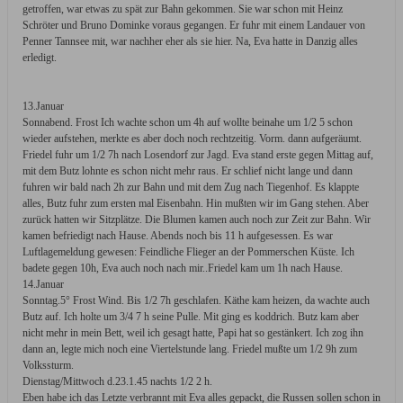
getroffen, war etwas zu spät zur Bahn gekommen. Sie war schon mit Heinz
Schröter und Bruno Dominke voraus gegangen. Er fuhr mit einem Landauer von
Penner Tannsee mit, war nachher eher als sie hier. Na, Eva hatte in Danzig alles
erledigt.
13.Januar
Sonnabend. Frost Ich wachte schon um 4h auf wollte beinahe um 1/2 5 schon
wieder aufstehen, merkte es aber doch noch rechtzeitig. Vorm. dann aufgeräumt.
Friedel fuhr um 1/2 7h nach Losendorf zur Jagd. Eva stand erste gegen Mittag auf,
mit dem Butz lohnte es schon nicht mehr raus. Er schlief nicht lange und dann
fuhren wir bald nach 2h zur Bahn und mit dem Zug nach Tiegenhof. Es klappte
alles, Butz fuhr zum ersten mal Eisenbahn. Hin mußten wir im Gang stehen. Aber
zurück hatten wir Sitzplätze. Die Blumen kamen auch noch zur Zeit zur Bahn. Wir
kamen befriedigt nach Hause. Abends noch bis 11 h aufgesessen. Es war
Luftlagemeldung gewesen: Feindliche Flieger an der Pommerschen Küste. Ich
badete gegen 10h, Eva auch noch nach mir..Friedel kam um 1h nach Hause.
14.Januar
Sonntag.5° Frost Wind. Bis 1/2 7h geschlafen. Käthe kam heizen, da wachte auch
Butz auf. Ich holte um 3/4 7 h seine Pulle. Mit ging es koddrich. Butz kam aber
nicht mehr in mein Bett, weil ich gesagt hatte, Papi hat so gestänkert. Ich zog ihn
dann an, legte mich noch eine Viertelstunde lang. Friedel mußte um 1/2 9h zum
Volkssturm.
Dienstag/Mittwoch d.23.1.45 nachts 1/2 2 h.
Eben habe ich das Letzte verbrannt mit Eva alles gepackt, die Russen sollen schon in