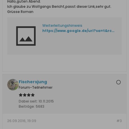
Hallo,guten Abend.
Ich glaube zu Wolfgangs Bericht,passt dieser Link,sehr gut.
Grüsse Roman
Weiterleitungshinweis
https://www.google.de/url?sa=t&rct=j&q=&esrc=s&source=web&cd=2&cad=rja&uact=8&ved=0ahUKEwiJpJDhz63PAhWrJZoKHWRmBM4QFggkMAE&url=http%3A%2F%2Fdoku.zentrum-gegen-vertreibung.de%2Farchiv%2Foderneisse1%2Fkapitel-6-1-1-9-3.htm&usg=AFQjCNGFG9xY9rg-LuWZtUGxzhYzAawwZg
Fischersjung
Forum-Teilnehmer
Dabei seit:
10.11.2015
Beiträge:
5683
26.09.2016, 19:09
#3