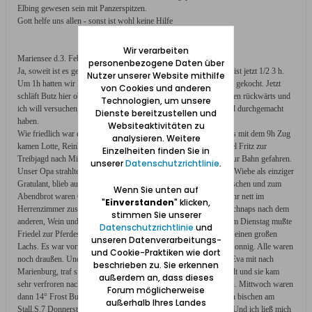
Elbing gewesen sein mit Panzerspitzen.
Gott helfe uns allen - sonst ist wohl keine Hilfe
Wir verarbeiten
Mariensee d.3. Februar
personenbezogene Daten über
Ja, soweit ist es gekommen. Nun sind wir seit vorgestern hier. Es ist jetzt 1/2 3 h.
Nutzer unserer Website mithilfe
Um 1h hatten wir Mittag, es wird für alle in einem großen Grapen gekocht. Jetzt
von Cookies und anderen
schläft Butz hier oben und ich sitze bei ihm. Meine Gedanken gehen rückwärts und
Technologien, um unsere
ich will versuchen, ein bischen aufzuschreiben, was wir erlebt und durchgemacht
Dienste bereitzustellen und
haben.
Websiteaktivitäten zu
Wie friedlich war es noch zu Hause an Opas Geburtstag. Morgens mit dem 9h Zug
analysieren. Weitere
kamen Lotte, Reinhard und Mutti. Friedel war ganz früh mit Onkel Fritz zur
Einzelheiten finden Sie in
Treibjagd nach Mielenz gefahren. Eva und Butz waren morgens zur Bahn gefahren.
unserer
Datenschutzrichtlinie
.
Unser Opa strahlte über den Besuch und mittags kam noch Adolf Wiebe als einziger
Gratulant, blieb auch zum Essen, zum Kaffee kam dann Tante Lieschen und zum
Wenn Sie unten auf
Abendbrot waren Onkel Fritz und Friedel schon da. Wir saßen sehr nett im
"
Einverstanden
" klicken,
Herrenzimmer zusammen, Reinhard war so munter, trank einen Schnaps nach dem
stimmen Sie unserer
anderen, Wein und Sekt. Um 1/2 11 h gingen wir erst schlafen. Am Dienstag mußte
Datenschutzrichtlinie
und
Friedel zur Pferdeschätzung nach Neuteich, schickte mittags noch einen großen
unseren Datenverarbeitungs-
Lachs. Es war vormittags so schönes Wetter, bischen Frost, aber sonnig. Alle waren
und Cookie-Praktiken wie dort
noch draußen. Und um 1 h fuhren Lotte, Reinhard und Mutti ab, Eva mit nach
beschrieben zu. Sie erkennen
Marienburg, traf sich dort mit Ilse. Es wurde nachmittags recht kalt und sie kam
außerdem an, dass dieses
sehr verfroren nach Hause um 6h. Sie waren in der Burg gewesen. Mittwoch waren
Forum möglicherweise
dann 14° Frost Butz ging aber mittags doch heraus und rodelte ein bischen am
außerhalb Ihres Landes
Stall.S.7 Donnerstag ganz früh mußte Friedel zum Pferdeankauf. Und ich ließ mich