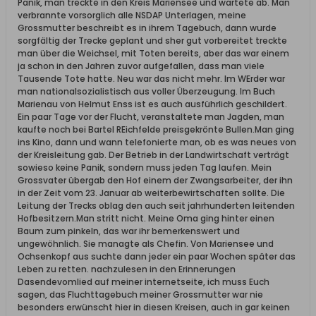
Panik, man treckte in den Kreis Mariensee und wartete ab. Man
verbrannte vorsorglich alle NSDAP Unterlagen, meine
Grossmutter beschreibt es in ihrem Tagebuch, dann wurde
sorgfältig der Trecke geplant und sher gut vorbereitet treckte
man über die Weichsel, mit Toten bereits, aber das war einem
ja schon in den Jahren zuvor aufgefallen, dass man viele
Tausende Tote hatte. Neu war das nicht mehr. Im WErder war
man nationalsozialistisch aus voller Überzeugung. Im Buch
Marienau von Helmut Enss ist es auch ausführlich geschildert.
Ein paar Tage vor der Flucht, veranstaltete man Jagden, man
kaufte noch bei Bartel REichfelde preisgekrönte Bullen.Man ging
ins Kino, dann und wann telefonierte man, ob es was neues von
der Kreisleitung gab. Der Betrieb in der Landwirtschaft verträgt
sowieso keine Panik, sondern muss jeden Tag laufen. Mein
Grossvater übergab den Hof einem der Zwangsarbeiter, der ihn
in der Zeit vom 23. Januar ab weiterbewirtschaften sollte. Die
Leitung der Trecks oblag den auch seit jahrhunderten leitenden
Hofbesitzern.Man stritt nicht. Meine Oma ging hinter einen
Baum zum pinkeln, das war ihr bemerkenswert und
ungewöhnlich. Sie managte als Chefin. Von Mariensee und
Ochsenkopf aus suchte dann jeder ein paar Wochen später das
Leben zu retten. nachzulesen in den Erinnerungen
Dasendevomlied auf meiner internetseite, ich muss Euch
sagen, das Fluchttagebuch meiner Grossmutter war nie
besonders erwünscht hier in diesen Kreisen, auch in gar keinen