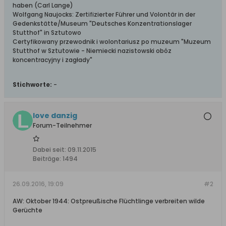
haben (Carl Lange)
Wolfgang Naujocks: Zertifizierter Führer und Volontär in der
Gedenkstätte/Museum "Deutsches Konzentrationslager
Stutthof" in Sztutowo
Certyfikowany przewodnik i wolontariusz po muzeum "Muzeum
Stutthof w Sztutowie - Niemiecki nazistowski obóz
koncentracyjny i zagłady"
Stichworte:
-
love danzig
Forum-Teilnehmer
Dabei seit:
09.11.2015
Beiträge:
1494
26.09.2016, 19:09
#2
AW: Oktober 1944: Ostpreußische Flüchtlinge verbreiten wilde
Gerüchte