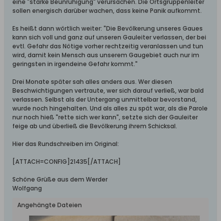
eine "starke Beunruhigung" verursachen. Die Ortsgruppenleiter
sollen energisch darüber wachen, dass keine Panik aufkommt.
Es heißt dann wörtlich weiter: "Die Bevölkerung unseres Gaues
kann sich voll und ganz auf unseren Gauleiter verlassen, der bei
evtl. Gefahr das Nötige vorher rechtzeitig veranlassen und tun
wird, damit kein Mensch aus unserem Gaugebiet auch nur im
geringsten in irgendeine Gefahr kommt."
Drei Monate später sah alles anders aus. Wer diesen
Beschwichtigungen vertraute, wer sich darauf verließ, war bald
verlassen. Selbst als der Untergang unmittelbar bevorstand,
wurde noch hingehalten. Und als alles zu spät war, als die Parole
nur noch hieß "rette sich wer kann", setzte sich der Gauleiter
feige ab und überließ die Bevölkerung ihrem Schicksal.
Hier das Rundschreiben im Original:
[ATTACH=CONFIG]21435[/ATTACH]
Schöne Grüße aus dem Werder
Wolfgang
Angehängte Dateien