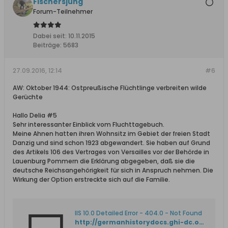
Fischersjung
Forum-Teilnehmer
Dabei seit:
10.11.2015
Beiträge:
5683
27.09.2016, 12:14
#6
AW: Oktober 1944: Ostpreußische Flüchtlinge verbreiten wilde
Gerüchte
Hallo Delia #5
Sehr interessanter Einblick vom Fluchttagebuch.
Meine Ahnen hatten ihren Wohnsitz im Gebiet der freien Stadt
Danzig und sind schon 1923 abgewandert. Sie haben auf Grund
des Artikels 106 des Vertrages von Versailles vor der Behörde in
Lauenburg Pommern die Erklärung abgegeben, daß sie die
deutsche Reichsangehörigkeit für sich in Anspruch nehmen. Die
Wirkung der Option erstreckte sich auf die Familie.
IIS 10.0 Detailed Error - 404.0 - Not Found
http://germanhistorydocs.ghi-dc.org/pdf/deu/WR_VERSAILLES_100_108_GER_.pdf