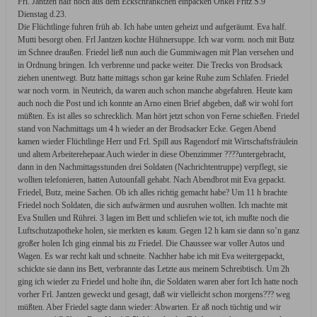
Frl. Jantzen half noch aus dem Eckschränkchen einpacken Onkel Fritz S.9
Dienstag d.23.
Die Flüchtlinge fuhren früh ab. Ich habe unten geheizt und aufgeräumt. Eva half. Mutti besorgt oben. Frl Jantzen kochte Hühnersuppe. Ich war vorm. noch mit Butz im Schnee draußen. Friedel ließ nun auch die Gummiwagen mit Plan versehen und in Ordnung bringen. Ich verbrenne und packe weiter. Die Trecks von Brodsack ziehen unentwegt. Butz hatte mittags schon gar keine Ruhe zum Schlafen. Friedel war noch vorm. in Neuteich, da waren auch schon manche abgefahren. Heute kam auch noch die Post und ich konnte an Arno einen Brief abgeben, daß wir wohl fort müßten. Es ist alles so schrecklich. Man hört jetzt schon von Ferne schießen. Friedel stand von Nachmittags um 4 h wieder an der Brodsacker Ecke. Gegen Abend kamen wieder Flüchtlinge Herr und Frl. Spill aus Ragendorf mit Wirtschaftsfräulein und altem Arbeiterehepaar.Auch wieder in diese Obenzimmer ????untergebracht, dann in den Nachmittagsstunden drei Soldaten (Nachrichtentruppe) verpflegt, sie wollten telefonieren, hatten Autounfall gehabt. Nach Abendbrot mit Eva gepackt. Friedel, Butz, meine Sachen. Ob ich alles richtig gemacht habe? Um 11 h brachte Friedel noch Soldaten, die sich aufwärmen und ausruhen wollten. Ich machte mit Eva Stullen und Rührei. 3 lagen im Bett und schliefen wie tot, ich mußte noch die Luftschutzapotheke holen, sie merkten es kaum. Gegen 12 h kam sie dann so’n ganz großer holen Ich ging einmal bis zu Friedel. Die Chaussee war voller Autos und Wagen. Es war recht kalt und schneite. Nachher habe ich mit Eva weitergepackt, schickte sie dann ins Bett, verbrannte das Letzte aus meinem Schreibtisch. Um 2h ging ich wieder zu Friedel und holte ihn, die Soldaten waren aber fort Ich hatte noch vorher Frl. Jantzen geweckt und gesagt, daß wir vielleicht schon morgens??? weg müßten. Aber Friedel sagte dann wieder: Abwarten. Er aß noch tüchtig und wir waren um 1/2 3h im Bett. Um 1/2 5h klingelte das Telefon, wir hörten es, standen aber nicht auf Um 3/4 5h klopfte es sehr laut an den Laden und Hans Heini rief: Friedel! Mach auf! Mein Gott die Altmärker, ja sie waren es. Wir zogen uns schnell an und dann kamen auch schon alle herein. ich weiß nicht wieviel? 20 bis 40 Menschen oder mehr. Die Kinder sehr verfroren. Hans Heini total kaputt. Elli mondän im Reitanzug mit Schmuck behängt. Jedenfalls lag nachher und saß alles durcheinander. Frl. Jantzen mußte Kaffee kochen, es war recht kalt. Ich ging rum und heizte alle Öfen. Am Sonnabend gegen Abend kamen Autos auf den Hof und ins Haus kam Landrat Wallhöfer, der von Wirsitz kam, seine Familie zu holen. Er wollte die Nacht über packen und dann morgen abfahren. Sonntag vorm. rief Friedel in Tiegenhof an, er sollte nachts Nachricht bekommen, falls die Lage ernster würde und er war nicht benachrichtigt worden. Also waren wir auch etwas beruhigt. Dienstag im Laufe des Tages hatte Gustav Schröter, Emmi Stanke und Frl. Wenzel angerufen wegen ihren Eltern. Ich hatte sie alle beruhigt. Was sich an jenem Vormittag alles ereignet hat, weiß ich gar nicht mehr. Das Wetter war kalt, aber nachher kam Sonne. Die Altmärker Kinder, Lilo und Frau Semrau hielten sich meistens in unserem Schlafzimmer auf. Unser großer Planwagen wurde dann vorgefahren und es wurde gepackt Ich hatte ja überall alles zurecht gestellt. Für uns wärmte Frl. Jantzen etwas Hühnersuppe auf, die anderen kochten unten Erbsen und Weißkohl. Butz war wohl noch ein Weilchen mit den Kindern draußen., nachher schlief wieder alles. Ich hatte nur Butzens Zimmer für uns.Friedel hatte fürchterlich zu tun. Elli und Hans Heini legten S.10 sich in Frl Jantzens Zimmer hin. Opa ließ ich von oben nicht herunter, ebenso Oma so wenig wie möglich. Friedel und ich legten uns Mittags zum Butz.Wir hatten noch das Bett von Arno hereingetragen., aber aus dem Schlaf wurde natürlich auch nicht viel. Eine von den Altmarker Blüten kam noch sich die Schlüpfer hochziehen(d?), ich glaube nur aus Neugierde. Es war scheußlich. Butz schlief aber eine Weile Trecks zogen unentwegt vorbei. Eine Sorge hatten wir noch wegen Brot. Aber auch das klappte. Es wurden noch nachmittags 25 Brote geholt. Unsere Leute hatten eine Wagen an die Kate gefahren bekommen und packten dort. Frl Jantzen half mit Hiepel, Alfikowski und Wladek Kowalewski alles aufpacken. Sie dachte an sehr viel. Gemüse haben wir noch selber raufgeschleppt. Im letzten Augenblick wurde noch ein Schwein geschlachtet. Frl Jantzen schnitt drei Hähnen die Hälse durch. Rund um den Wagen wurde allerhand angebunden. Eimer, Milchkanne, Geschirr, Räder usw. Ich trug in den Landauer alles, was mir besonders wichtig war. Um 2h hörten wir noch die Nachrichten, die ja aber auch nichts besagten. Die Altmärker Herren saßen im Herrenzimmer, die Frauen, Jugendlichen und ein Kind lagen im Damenzimmer und Eßzimmer herum. eine so’ne Dicke lag auf meiner schönen blauen Couch und paffte Zigaretten. Ein scheußliches Weib. Boris und (?) und alle Ukrainer wollten dableiben. Boris erbat sich von Friedel eine Bescheinigung, daß er berechtigt wäre in Friedels Sinne weiterzuwirtschaften Um 1/2 3 h fuhr Friedel mit dem Kleinen Schlitten noch einmal ins Dorf, kam aber bald zurück und sagte: Um 4h wird losgefahren 1/4 5 h sind die vom Dorf an der Brodtsacker Ecke und reihen sich ein. Daraufhin wurde dann das Letzte gerüstet. Teppiche und Brücken und verschiedene Sofakissen kamen noch mit. Bilder von meinem Schreibtisch. Ich zog mich an, hatte mir ja schon alles zurecht gelegt. Ein Hemd, Korselette, drei paar Schlüpfer, Kniewärmer, wollene Strümpfe, bequeme alte Schuhe und Überschuhe, einen wollenen, einen seidenen Unterrock, mein grünes Strickkleid, meine blaue Kleiderschürze, Strickjacke, eine schwarze Mütze von Hilde und den Pelz. Butz wurde auch schön warm bemummelt. Er blieb ganz ruhig bei allem. Draußen war es recht am Frost. Ebenso ruhig und gefaßt waren Opa und Oma, als ich sie und Butz in den Landauer setzte und noch mit Betten einpackte. Unsere Leute holten noch zuletzt alles, was von Betten und Decken da war und stoppten es in den großen Planwagen, wo die Frauen saßen. Der Landauer war an den ersten Gummiwagen angebunden. Den fuhr Schröter mit seinem Gespann. Friedel ging zu Fuß. Eva und ich saßen auf dem Kutscherbock vom Landauer, ganz stolz, hocherhobenen Kopfes, sind wir vom Hof gefahren. Und die Ukrainer standen am Stall, die schwarze Anna heulte, so was von Falschheit! Sie warteten doch nur darauf, ins Haus zu stürzen und alles an sich zu reißen. Hinter dem Garten überkam mich dann plötzlich doch der Schmerz, es quoll hoch und floß über, aber ich biß die Zähne zusammen und hatte es schnell überwunden. Wir fuhren dann Schritt für Schritt den schweren Weg und mußten so viel halten, weil der Treck so lang war. Hinter uns kam Wenzel mit dem 2. Gummiwagen, Wladek K, Schilling und Alfikowski mit je einem Kastenwagen. Mit uns fuhren Fotta, Hedwig Dreschler, Lene und Sofie Katulski. Franz Krajewski und der lange Stach, Christel Wigandt kam mit einem Soldaten an, als wir hinter der Kate waren. Sie kam natürlich auch mit. Ebenso Frl Wenzel mit Töchterchen Margot. Am Alfikowski Wagen war der geschlossene Milchwagen angehängt, dort stand der eiserne Ofen drin, S.11den mußte Frl. Jantzen bedienen und Frau Elender mit ihren beiden Jüngsten kam noch hinein. Erna Stanke war auch mit Die haben sich aber im Heu mit dem Soldaten verkrochen, die erste Nacht. Neuteich war ziemlich aus gestorben, als wir durchzogen. Herr Händel mit seiner Frau standen an der Bahnstrecke. Bis hinter Trampenau( 2 Std hatten wir bis dahin gebraucht), saßen Eva und ich oben. Ich stieg in den Landauer, nahm Butz auf den Schoß, wir aßen noch was. Eva kroch in den Planwagen. Frau Schilling auf ihrem Platz fing aber nach einer Weile an zu schimpfen und verschwand wieder unter dem Plan. Es ging sehr sehr langsam vorwärts. Nachts um 2h waren wir durch Liessau unter dem Viadukt. Dort war eine Verstopfung mit wüster Schimpferei beinahe wohl Schlägerei Ich zitterte vor Angst. Friedel war nicht beim Treck sondern über die Brücke nach Dirschau zur Kreisleitung gegangen, sich Weisungen holen. Er erschien auch tagsüber dann nicht, überhaupt keiner von den Herren, und ich mußte dann im Wagen mit anhören, wie unsere Männer schimpften: Ja, auf der Götterburg sitzen sie und saufen und kümmern sich um nichts. und ich kann Friedel nicht den Vorwurf ersparen, sie haben tatsächlich irgendwo Rheinwein getrunken. Hans Heini kam noch in der Nacht an unseren Wagen und sagte, er könnte nicht mehr hinter Friedel bleiben. Friedel hätte andere Weisungen. Wir kamen nur schrittweise vorwärts. Es war zum Verzweifeln, und hinter uns hörten wir es immer rummeln. Bei Sonnenaufgang standen wir noch am Damm, ich mußte nötig und machte mir gar nichts daraus mich öffentlich hinter einen Baum zu setzen. Butz war sehr artig die Nacht über gewesen, hatte ausgestreckt in Kissen geschlafen und war morgens gar nicht gnarrig. Wir hatten ja heißen Kaffee in Thermosflaschen und konnten so gut frühstücken. Nur unsere Männer! Ich gab ihnen schon Zigaretten, auch eine Flasche. Es war wohl Rot- oder Süßwein. Eva kam auch aus dem Wagen, wir gingen viel auf der Chaussee auf und ab. Es war sonnig aber kalt. Bei Penner in Liessau war Eva wegen Kaffee fragen ins Haus gegangen, kam entsetzt zurück, was für eine wüste Horde dort hauste. Sie hatte gerade gesehen wie sie wertvolles Porzellan einpackten, Kaffee bekam Eva natürlich nicht, das Warten auf der Chaussee zog sich den ganzen Tag hin. Es war entsetzlich. Man hörte schießen, Flieger kamen im Tiefflug über die Bäume, der ???Eisenbahndamm stand Zug an Zug die Maschinen unter Dampf, aber rührten sich nicht. Wir lebten von Brot und gekochten Eiern, hatten zu Hause noch einen mächtigen Tiegel voll abgekocht. Eva war einmal los gegangen, wollte bis zur Kunzendorfer Brücke und kam weinend zurück, es wäre gar kein Durchkommen mehr, so viele Wagen wollten herüber. Man erzählte nur Scheußliches von toten Pferden und Vieh von toten Kindern und Menschen. Ich mußte sie sehr beruhigen und zum Aufwärmen in den