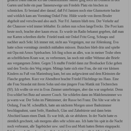
gedacht Dann machte ich das Damenzimmer sauber ging noch im Dunkeln in den
Garten und holte ein paar Tannenzweige um Friedels Platz ein bischen zu
schmücken. Er bestand aber darauf, daß Frl Jantzen noch eine Glumsetorte backte
und wirklich kam am Vormittag Onkel Fritz. Hilde wurde von ihrem Bruder
abgeholt und verschwand also auch. Nur Frl. Jantzen blieb treu. Der Verkehr auf
der Chaussee wird immer lebhafter. Es ziehen nun schon langeTrecks. Die Post kam
heute noch, brachte aber kaum etwas. Es wurde im Radio bekannt gegeben, daß man
nur Karten schreiben dürfte. Friedel trank mit Onkel Fritz Grog, Schnaps und
nachher auch Sekt. Ich immer mit, nicht aus Vergnügen, nur zur Ablenkung. Eva
hatte schon vormittags ziemlich mithalten müssen. Butzchen blieb drin und spielte
mit Opa mit Arnos Spielsachen. Ich fing schon an alles, was in meiner Truhe oben
an schriftlichem Kram war, zu verbrennen, las noch mit stiller Wehmut alte Briefe
aus vergangenen Zeiten. Gegen 5 h mußte Friedel dann zur Brodsacker Ecke gehen
und den Trecks den Weg zeigen. Mittags hatte sich eine Frau, die mit vier kleinen
Kindern zu Fuß von Marienburg kam, bei uns aufgewärmt und dem Kleinsten die
Flasche gegeben. Kurz vor Abendbrot brachte Friedel Flüchtlinge ins Haus. Eine
alte Frau Strasdat mit ihrem Sohn und eine jüngere Frau Mattik mit Töchterchen
(9J). Ich wollte sie erst in Evas Zimmer unterbringen, aber das war ungeheizt. Denn
Eva schlief bei Butz auf unserer Couch. Sie schliefen dann im Mädchenzimmer wo
ja warm war. Der Sohn im Plättzimmer, der Russe bei Franz. Die Alte war sehr in
Ordung, Frau M. scheußlich, hatte am nächsten Morgen unser Badezimmer
beschlagnahmt, samt Seife, Handtuch, Glas und Zahnbürste und dann beim
Abschied kaum einen Dank. Es war früh, als sie abfuhren. In der Nacht hatte es
ziemlich geschneit, sah morgens alles sehr schön aus. Ich hatte bis spät in die Nacht
noch verbrannt, alle Tagebücher usw. und Eva und Mutti hatten Betten eingepackt.