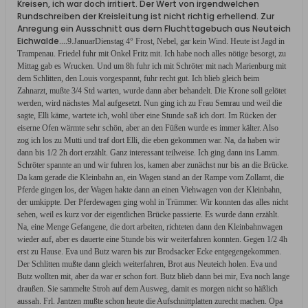
Kreisen, ich war doch irritiert. Der Wert von irgendwelchen
Rundschreiben der Kreisleitung ist nicht richtig erhellend. Zur
Anregung ein Ausschnitt aus dem Fluchttagebuch aus Neuteich
Eichwalde....
9.Januar
Dienstag 4° Frost, Nebel, gar kein Wind. Heute ist Jagd in
Trampenau. Friedel fuhr mit Onkel Fritz mit. Ich habe noch alles nötige besorgt, zu
Mittag gab es Wrucken. Und um 8h fuhr ich mit Schröter mit nach Marienburg mit
dem Schlitten, den Louis vorgespannt, fuhr recht gut. Ich blieb gleich beim
Zahnarzt, mußte 3/4 Std warten, wurde dann aber behandelt. Die Krone soll gelötet
werden, wird nächstes Mal aufgesetzt. Nun ging ich zu Frau Semrau und weil die
sagte, Elli käme, wartete ich, wohl über eine Stunde saß ich dort. Im Rücken der
eiserne Ofen wärmte sehr schön, aber an den Füßen wurde es immer kälter. Also
zog ich los zu Mutti und traf dort Elli, die eben gekommen war. Na, da haben wir
dann bis 1/2 2h dort erzählt. Ganz interessant teilweise. Ich ging dann ins Lamm.
Schröter spannte an und wir fuhren los, kamen aber zunächst nur bis an die Brücke.
Da kam gerade die Kleinbahn an, ein Wagen stand an der Rampe vom Zollamt, die
Pferde gingen los, der Wagen hakte dann an einen Viehwagen von der Kleinbahn,
der umkippte. Der Pferdewagen ging wohl in Trümmer. Wir konnten das alles nicht
sehen, weil es kurz vor der eigentlichen Brücke passierte. Es wurde dann erzählt.
Na, eine Menge Gefangene, die dort arbeiten, richteten dann den Kleinbahnwagen
wieder auf, aber es dauerte eine Stunde bis wir weiterfahren konnten. Gegen 1/2 4h
erst zu Hause. Eva und Butz waren bis zur Brodsacker Ecke entgegengekommen.
Der Schlitten mußte dann gleich weiterfahren, Brot aus Neuteich holen. Eva und
Butz wollten mit, aber da war er schon fort. Butz blieb dann bei mir, Eva noch lange
draußen. Sie sammelte Stroh auf dem Ausweg, damit es morgen nicht so häßlich
aussah. Frl. Jantzen mußte schon heute die Aufschnittplatten zurecht machen. Opa