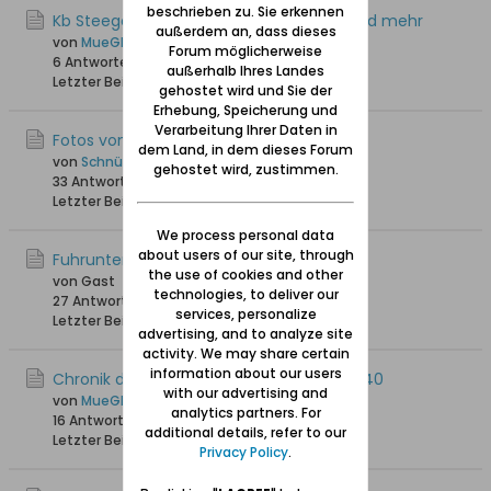
beschrieben zu. Sie erkennen
Kb Steegen - Taufen von 1678 bis 1710 und mehr
außerdem an, dass dieses
von
MueGlo
Forum möglicherweise
6 Antworten
6.485 Hits
0 Likes
außerhalb Ihres Landes
Letzter Beitrag
30.10.2022, 17:29
gehostet wird und Sie der
Erhebung, Speicherung und
Verarbeitung Ihrer Daten in
Fotos von Steegen
dem Land, in dem dieses Forum
von
Schnüpperle
gehostet wird, zustimmen.
33 Antworten
48.503 Hits
0 Likes
Letzter Beitrag
25.10.2021, 07:48
We process personal data
about users of our site, through
Fuhrunternehmen Grabowski
the use of cookies and other
von Gast
technologies, to deliver our
27 Antworten
29.086 Hits
0 Likes
services, personalize
Letzter Beitrag
21.07.2021, 03:20
advertising, and to analyze site
activity. We may share certain
information about our users
Chronik der Kirche von Steegen 1650 - 1940
with our advertising and
von
MueGlo
analytics partners. For
16 Antworten
24.519 Hits
0 Likes
additional details, refer to our
Letzter Beitrag
21.10.2020, 19:58
Privacy Policy
.