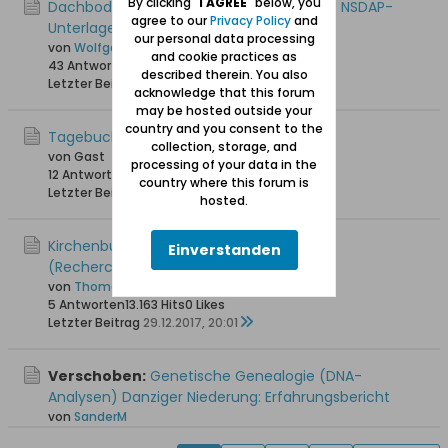
By clicking "
I AGREE
" below, you
Dachbodenfund in Steegen: Zwei Kartons NSDAP-
agree to our
Privacy Policy
and
Unterlagen
our personal data processing
von
Wolfgang
and cookie practices as
43 Antworten
49.537 Hits
0 Likes
described therein. You also
Letzter Beitrag
04.07.2019, 18:17
acknowledge that this forum
may be hosted outside your
country and you consent to the
Tagebuch "Flucht aus Steegen"
collection, storage, and
von Gast
processing of your data in the
12 Antworten
18.388 Hits
0 Likes
country where this forum is
Letzter Beitrag
16.08.2018, 09:05
hosted.
Kirchenbücher Steegen vor 1874
Einverstanden
(Recherchemöglichkeiten)
von
Thomas_G
5 Antworten
13.163 Hits
0 Likes
Letzter Beitrag
29.12.2017, 20:01
Verschoben:
Genetische Genealogie (DNA-
Analysen) Danziger Niederung: Erfahrungsbericht
von
SanderM