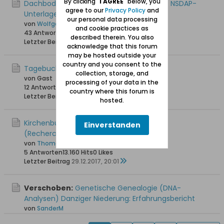
By clicking "
I AGREE
" below, you
Dachbodenfund in Steegen: Zwei Kartons NSDAP-
agree to our
Privacy Policy
and
Unterlagen
our personal data processing
von
Wolfgang
and cookie practices as
43 Antworten
49.532 Hits
0 Likes
described therein. You also
Letzter Beitrag
04.07.2019, 18:17
acknowledge that this forum
may be hosted outside your
country and you consent to the
Tagebuch "Flucht aus Steegen"
collection, storage, and
von Gast
processing of your data in the
12 Antworten
18.385 Hits
0 Likes
country where this forum is
Letzter Beitrag
16.08.2018, 09:05
hosted.
Kirchenbücher Steegen vor 1874
Einverstanden
(Recherchemöglichkeiten)
von
Thomas_G
5 Antworten
13.160 Hits
0 Likes
Letzter Beitrag
29.12.2017, 20:01
Verschoben:
Genetische Genealogie (DNA-
Analysen) Danziger Niederung: Erfahrungsbericht
von
SanderM