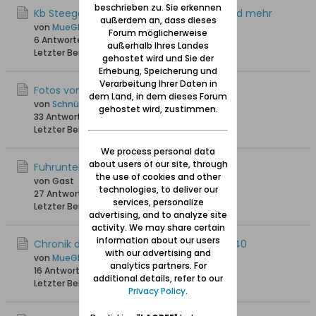
beschrieben zu. Sie erkennen
Kb Steegen - Taufen von 1678 bis 1710 und mehr
außerdem an, dass dieses
von
MueGlo
Forum möglicherweise
6 Antworten
6.482 Hits
0 Likes
außerhalb Ihres Landes
Letzter Beitrag
30.10.2022, 17:29
gehostet wird und Sie der
Erhebung, Speicherung und
Verarbeitung Ihrer Daten in
Fotos von Steegen
dem Land, in dem dieses Forum
von
Schnüpperle
gehostet wird, zustimmen.
33 Antworten
48.462 Hits
0 Likes
Letzter Beitrag
25.10.2021, 07:48
We process personal data
about users of our site, through
Fuhrunternehmen Grabowski
the use of cookies and other
von Gast
technologies, to deliver our
27 Antworten
29.085 Hits
0 Likes
services, personalize
Letzter Beitrag
21.07.2021, 03:20
advertising, and to analyze site
activity. We may share certain
information about our users
Chronik der Kirche von Steegen 1650 - 1940
with our advertising and
von
MueGlo
analytics partners. For
16 Antworten
24.506 Hits
0 Likes
additional details, refer to our
Letzter Beitrag
21.10.2020, 19:58
Privacy Policy
.