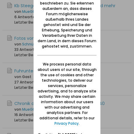
beschrieben zu. Sie erkennen
Kb Steegen - Taufen von 1678 bis 1710 und mehr
außerdem an, dass dieses
von
MueGlo
Forum möglicherweise
6 Antworten
6.484 Hits
0 Likes
außerhalb Ihres Landes
Letzter Beitrag
30.10.2022, 17:29
gehostet wird und Sie der
Erhebung, Speicherung und
Verarbeitung Ihrer Daten in
Fotos von Steegen
dem Land, in dem dieses Forum
von
Schnüpperle
gehostet wird, zustimmen.
33 Antworten
48.469 Hits
0 Likes
Letzter Beitrag
25.10.2021, 07:48
We process personal data
about users of our site, through
Fuhrunternehmen Grabowski
the use of cookies and other
von Gast
technologies, to deliver our
27 Antworten
29.085 Hits
0 Likes
services, personalize
Letzter Beitrag
21.07.2021, 03:20
advertising, and to analyze site
activity. We may share certain
information about our users
Chronik der Kirche von Steegen 1650 - 1940
with our advertising and
von
MueGlo
analytics partners. For
16 Antworten
24.508 Hits
0 Likes
additional details, refer to our
Letzter Beitrag
21.10.2020, 19:58
Privacy Policy
.