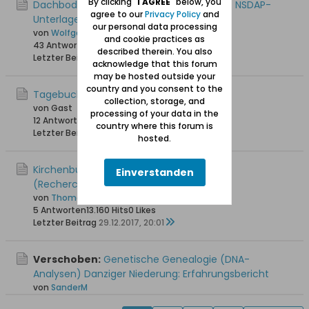
By clicking "
I AGREE
" below, you
Dachbodenfund in Steegen: Zwei Kartons NSDAP-
agree to our
Privacy Policy
and
Unterlagen
our personal data processing
von
Wolfgang
and cookie practices as
43 Antworten
49.532 Hits
0 Likes
described therein. You also
Letzter Beitrag
04.07.2019, 18:17
acknowledge that this forum
may be hosted outside your
country and you consent to the
Tagebuch "Flucht aus Steegen"
collection, storage, and
von Gast
processing of your data in the
12 Antworten
18.385 Hits
0 Likes
country where this forum is
Letzter Beitrag
16.08.2018, 09:05
hosted.
Kirchenbücher Steegen vor 1874
Einverstanden
(Recherchemöglichkeiten)
von
Thomas_G
5 Antworten
13.160 Hits
0 Likes
Letzter Beitrag
29.12.2017, 20:01
Verschoben:
Genetische Genealogie (DNA-
Analysen) Danziger Niederung: Erfahrungsbericht
von
SanderM