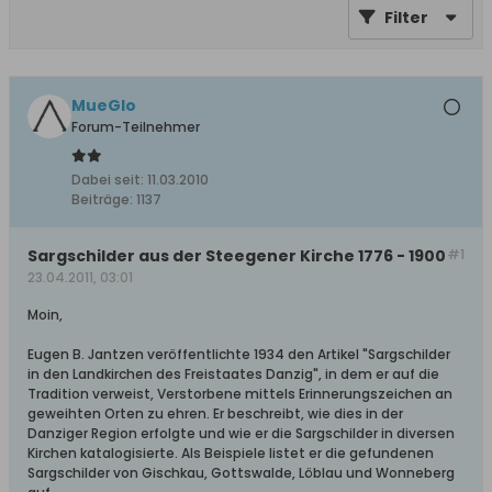
Filter
MueGlo
Forum-Teilnehmer
Dabei seit:
11.03.2010
Beiträge:
1137
Sargschilder aus der Steegener Kirche 1776 - 1900
#1
23.04.2011, 03:01
Moin,
Eugen B. Jantzen veröffentlichte 1934 den Artikel "Sargschilder
in den Landkirchen des Freistaates Danzig", in dem er auf die
Tradition verweist, Verstorbene mittels Erinnerungszeichen an
geweihten Orten zu ehren. Er beschreibt, wie dies in der
Danziger Region erfolgte und wie er die Sargschilder in diversen
Kirchen katalogisierte. Als Beispiele listet er die gefundenen
Sargschilder von Gischkau, Gottswalde, Löblau und Wonneberg