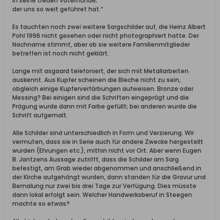
in seine treuen Vaterhände;
der uns so weit geführet hat.“
Es tauchten noch zwei weitere Sargschilder auf, die Heinz Albert
Pohl 1996 nicht gesehen oder nicht photographiert hatte. Der
Nachname stimmt, aber ob sie weitere Familienmitglieder
betreffen ist noch nicht geklärt.
Lange mit asgaard telefoniert, der sich mit Metallarbeiten
auskennt. Aus Kupfer scheinen die Bleche nicht zu sein,
obgleich einige Kupferverfärbungen aufweisen. Bronze oder
Messing? Bei einigen sind die Schriften eingeprägt und die
Prägung wurde dann mit Farbe gefüllt; bei anderen wurde die
Schrift aufgemalt.
Alle Schilder sind unterschiedlich in Form und Verzierung. Wir
vermuten, dass sie in Serie auch für andere Zwecke hergestellt
wurden (Ehrungen etc.), mithin nicht vor Ort. Aber wenn Eugen
B. Jantzens Aussage zutrifft, dass die Schilder am Sarg
befestigt, am Grab wieder abgenommen und anschließend in
der Kirche aufgehängt wurden, dann standen für die Gravur und
Bemalung nur zwei bis drei Tage zur Verfügung. Dies müsste
dann lokal erfolgt sein. Welcher Handwerksberuf in Steegen
machte so etwas?