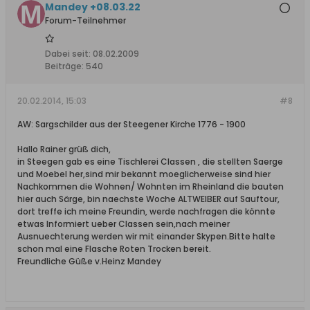
Mandey +08.03.22
Forum-Teilnehmer
Dabei seit:
08.02.2009
Beiträge:
540
20.02.2014, 15:03
#8
AW: Sargschilder aus der Steegener Kirche 1776 - 1900
Hallo Rainer grüß dich,
in Steegen gab es eine Tischlerei Classen , die stellten Saerge
und Moebel her,sind mir bekannt moeglicherweise sind hier
Nachkommen die Wohnen/ Wohnten im Rheinland die bauten
hier auch Särge, bin naechste Woche ALTWEIBER auf Sauftour,
dort treffe ich meine Freundin, werde nachfragen die könnte
etwas Informiert ueber Classen sein,nach meiner
Ausnuechterung werden wir mit einander Skypen.Bitte halte
schon mal eine Flasche Roten Trocken bereit.
Freundliche Güße v.Heinz Mandey