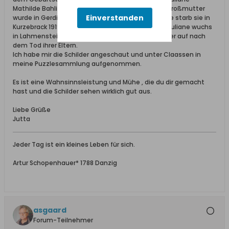
Mathilde Bahlinger nur , dass es sie gibt. Meine Urgroßmutter
Einverstanden
wurde in Gerdin 1839 geboren. Bezeichnenderweise starb sie in
Kurzebrack 1919...., aber Claassen gibt es ja viele...Juliane wuchs
in Lahmenstein wahrscheinlich bei ihrem Großvater auf nach
dem Tod ihrer Eltern.
Ich habe mir die Schilder angeschaut und unter Claassen in
meine Puzzlesammlung aufgenommen.
Es ist eine Wahnsinnsleistung und Mühe , die du dir gemacht
hast und die Schilder sehen wirklich gut aus.
Liebe Grüße
Jutta
Jeder Tag ist ein kleines Leben für sich.
Artur Schopenhauer* 1788 Danzig
asgaard
Forum-Teilnehmer