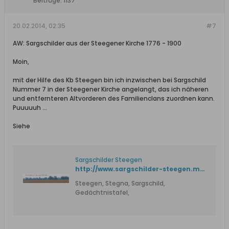
Beiträge:
1137
20.02.2014, 02:35
#7
AW: Sargschilder aus der Steegener Kirche 1776 - 1900
Moin,
mit der Hilfe des Kb Steegen bin ich inzwischen bei Sargschild
Nummer 7 in der Steegener Kirche angelangt, das ich näheren
und entfernteren Altvorderen des Familienclans zuordnen kann.
Puuuuuh ...
Siehe
Sargschilder Steegen
http://www.sargschilder-steegen.momente-im-werder.net/
Steegen, Stegna, Sargschild,
Gedächtnistafel,