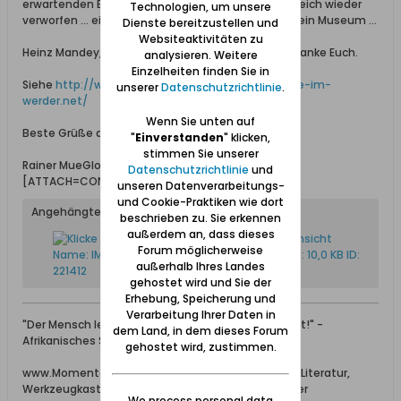
erwartenden Ehekrachs habe ich den Gedanken gleich wieder
Technologien, um unsere
verworfen … eigentlich gehören sie irgendwann in ein Museum …
Dienste bereitzustellen und
Websiteaktivitäten zu
Heinz Mandey, Heinz Pohl, Wolfgang aasgard, ich danke Euch.
analysieren. Weitere
Einzelheiten finden Sie in
Siehe
http://www.sargschilder-steegen.momente-im-
unserer
Datenschutzrichtlinie
.
werder.net/
Wenn Sie unten auf
Beste Grüße aus dem heißen Dakar,
"
Einverstanden
" klicken,
stimmen Sie unserer
Rainer MueGlo
Datenschutzrichtlinie
und
[ATTACH=CONFIG]9183[/ATTACH]
unseren Datenverarbeitungs-
und Cookie-Praktiken wie dort
Angehängte Dateien
beschrieben zu. Sie erkennen
außerdem an, dass dieses
Forum möglicherweise
außerhalb Ihres Landes
gehostet wird und Sie der
Erhebung, Speicherung und
Verarbeitung Ihrer Daten in
"Der Mensch lebt, so lange man sich seiner erinnert!" -
dem Land, in dem dieses Forum
Afrikanisches Sprichwort
gehostet wird, zustimmen.
www.Momente-im-Werder.net --- Adressbücher, Literatur,
Werkzeugkasten und Momente im Danziger Werder
We process personal data