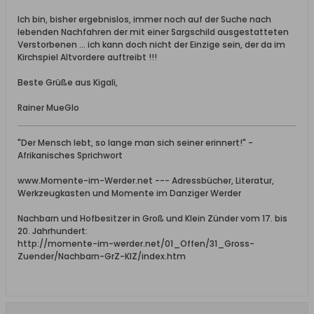
Ich bin, bisher ergebnislos, immer noch auf der Suche nach
lebenden Nachfahren der mit einer Sargschild ausgestatteten
Verstorbenen ... ich kann doch nicht der Einzige sein, der da im
Kirchspiel Altvordere auftreibt !!!
Beste Grüße aus Kigali,
Rainer MueGlo
"Der Mensch lebt, so lange man sich seiner erinnert!" -
Afrikanisches Sprichwort
www.Momente-im-Werder.net --- Adressbücher, Literatur,
Werkzeugkasten und Momente im Danziger Werder
Nachbarn und Hofbesitzer in Groß und Klein Zünder vom 17. bis
20. Jahrhundert:
http://momente-im-werder.net/01_Offen/31_Gross-
Zuender/Nachbarn-GrZ-KlZ/index.htm