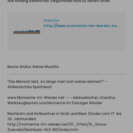
Alle bislang bekannten Sargschilder sind zu sehen unter
Literatur
http://www.momente-im-werder.net/01_Offen/02_Literatur/01_Literatur.htm
Beste Grüße, Rainer MueGlo
"Der Mensch lebt, so lange man sich seiner erinnert!" -
Afrikanisches Sprichwort
www.Momente-im-Werder.net --- Adressbücher, Literatur,
Werkzeugkasten und Momente im Danziger Werder
Nachbarn und Hofbesitzer in Groß und Klein Zünder vom 17. bis
20. Jahrhundert:
http://momente-im-werder.net/01_Offen/31_Gross-
Zuender/Nachbarn-GrZ-KlZ/index.htm