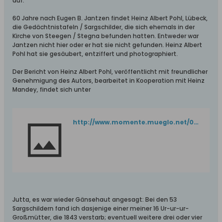
auf.
60 Jahre nach Eugen B. Jantzen findet Heinz Albert Pohl, Lübeck,
die Gedächtnistafeln / Sargschilder, die sich ehemals in der
Kirche von Steegen / Stegna befunden hatten. Entweder war
Jantzen nicht hier oder er hat sie nicht gefunden. Heinz Albert
Pohl hat sie gesäubert, entziffert und photographiert.
Der Bericht von Heinz Albert Pohl, veröffentlicht mit freundlicher
Genehmigung des Autors, bearbeitet in Kooperation mit Heinz
Mandey, findet sich unter
http://www.momente.mueglo.net/01_Offen/50_Steegen/51_Sargschilder/A01_Einl.htm
Jutta, es war wieder Gänsehaut angesagt: Bei den 53
Sargschildern fand ich dasjenige einer meiner 16 Ur-ur-ur-
Großmütter, die 1843 verstarb; eventuell weitere drei oder vier