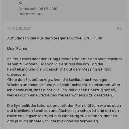
Dabei seit:
06.05.2010
Beiträge:
345
16.12.2011, 13:01
#5
AW: Sargschilder aus der Steegener Kirche 1776 - 1900
Moin Rainer,
es freut mich sehr den Erfolg Deiner Arbeit mit den Sargschildern
sehen zu können. Das Schild sieht aus wie am Tag der
Herstellung und die Silberschicht auf dem Messing ist fast
unversehrt.
Ohne den Silberüberzug wären die Schilder nach wenigen
Wochen unansehlich und die Schrift schlecht zu erkennen. Aber
ich denke mal, dass nicht alle Schilder diesen Überzug haben,
weil es auch eine Sache des Preises war es so zu gestalten.
Die Symbolik der Lebenskrone mit den Palmblättern wie es auch
auf kirchlichen Schriften und Büchlein zu sehen ist und auf den
meisten Sargschildern, ist hier eindeutig zu erkennen, aber es
gab ja auch andere Schilder mit anderen Symbolen.