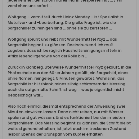
jeder kennen, der schon mal ein Huhn verspiesen hat ... ) Wir
verstehen uns sofort ...
Wolfgang – vermittelt durch Heinz Mandey – ist Spezialist in
Metallver- und -bearbeitung. Die große Frage ist, wie die
Sargschilder zu reinigen sind ... ohne sie zu zerstören ...
Wolfgang sprüht und reibt mit Wundermitttel Pxyz ... das
Sargschild beginnt zu glänzen. Beeindruckend. Ich muß
zugeben, dass ich bezüglich Haushaltsreinigungsmitteln in
Afrika lebend irgendwie von der Rolle bin ..
Zurück in Kronberg. Literweise Wundermitttel Pxyz gekauft, in die
Photoschale aus den 60-er Jahren gefüllt, ein Sargschild, eines
ohne Namen, reingelegt, 5 Minuten gewartet. Wahnsinn, das
Sargschild ist blitzblank, reines silbrig schimmerndes Messing ...
auch die aufgemalte Schrift ist weg … was ja eigentlich nicht
beabsichtigt war...
Also noch einmal, diesmal entsprechend der Anweisung zwei
Minuten einwirken lassen. Dann nicht reiben, nur mit Wasser
spülen und gut wässern. Und es funktioniert bei den meisten
Sargschildern. Das Messing beginnt zu glänzen, die Schrift bleibt
weitestgehend erhalten, ist jetzt auch im trockenen Zustand
lesbar. Ebenso der Grünspan vom Kupfer erhalten.