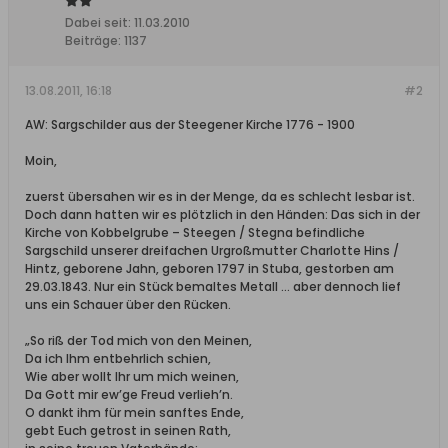
Dabei seit:
11.03.2010
Beiträge:
1137
13.08.2011, 16:18
#2
AW: Sargschilder aus der Steegener Kirche 1776 - 1900
Moin,
zuerst übersahen wir es in der Menge, da es schlecht lesbar ist.
Doch dann hatten wir es plötzlich in den Händen: Das sich in der
Kirche von Kobbelgrube – Steegen / Stegna befindliche
Sargschild unserer dreifachen Urgroßmutter Charlotte Hins /
Hintz, geborene Jahn, geboren 1797 in Stuba, gestorben am
29.03.1843. Nur ein Stück bemaltes Metall … aber dennoch lief
uns ein Schauer über den Rücken.
„So riß der Tod mich von den Meinen,
Da ich Ihm entbehrlich schien,
Wie aber wollt Ihr um mich weinen,
Da Gott mir ew’ge Freud verlieh’n.
O dankt ihm für mein sanftes Ende,
gebt Euch getrost in seinen Rath,