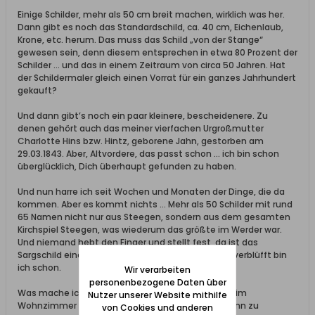
Einige Schilder, mehr als 50 cm breit machen, wirklich was her.
Dann gibt es noch das Standardschild, ca. 40 cm, Eichenlaub,
Krone, etc. herum. Das muss das Schild „von der Stange“
gewesen sein, denn diesem entsprechen in etwa 80 Prozent der
Schilder … und das in einem Zeitraum von circa 50 Jahren. Hat
der Schildermaler gleich einen Vorrat für ein ganzes Jahrhundert
gekauft?
Und dann gibt’s noch ein paar kleinere, bescheidenere. Zu
denen gehört auch das meiner vierfachen Urgroßmutter
Charlotte Hins bzw. Hintz, geborene Jahn, gestorben am
29.03.1843. Aber, Altvordere, das passt schon … ich bin schon
überglücklich, Dich überhaupt gefunden zu haben.
Und nun harre ich seit Wochen und Monaten der Dinge, die da
kommen. Aber es kommt nichts … Mehr als 50 Schilder mit rund
65 Namen nicht nur aus Steegen, sondern aus dem gesamten
Kirchspiel Steegen, was wiederum das größte im Werder war.
Und niemand hebt den Finger und stellt fest, da ist das
Sargschild eines meiner Vorfahren … ein bisschen verblüfft bin
ich schon.
Wir verarbeiten
personenbezogene Daten über
Was mache ich nun mit den Schildern? Eine Wand im
Nutzer unserer Website mithilfe
Wohnzimmer mit ihnen zu tapezieren? Ob des dann zu
von Cookies und anderen