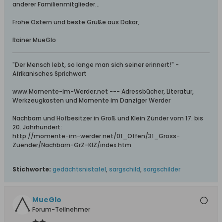
anderer Familienmitglieder…
Frohe Ostern und beste Grüße aus Dakar,
Rainer MueGlo
"Der Mensch lebt, so lange man sich seiner erinnert!" -
Afrikanisches Sprichwort
www.Momente-im-Werder.net --- Adressbücher, Literatur,
Werkzeugkasten und Momente im Danziger Werder
Nachbarn und Hofbesitzer in Groß und Klein Zünder vom 17. bis
20. Jahrhundert:
http://momente-im-werder.net/01_Offen/31_Gross-
Zuender/Nachbarn-GrZ-KlZ/index.htm
Stichworte:
gedächtsnistafel
,
sargschild
,
sargschilder
MueGlo
Forum-Teilnehmer