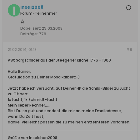
Insel2008
Forum-Teilnehmer
Dabei seit:
29.03.2008
Beiträge:
779
21.02.2014, 01:18
#9
AW: Sargschilder aus der Steegener Kirche 1776 - 1900
Hallo Rainer,
Gratulation zu Deiner Mosaikarbeit:-)
Jetzt habe ich versucht, auf Deiner HP die Schild-Bilder zu Lucht
zu Öffnen:
1x Lucht, 1x Schmidt-Lucht.
Mein lieber Rechner......
Bist Du so gut und sendest die mir an meine Emailadresse,
wenn Du Zeit hast,
danke. Vielleicht passen die zu meinen entfernteren Vorfahren.
Grüße von Inselchen2008