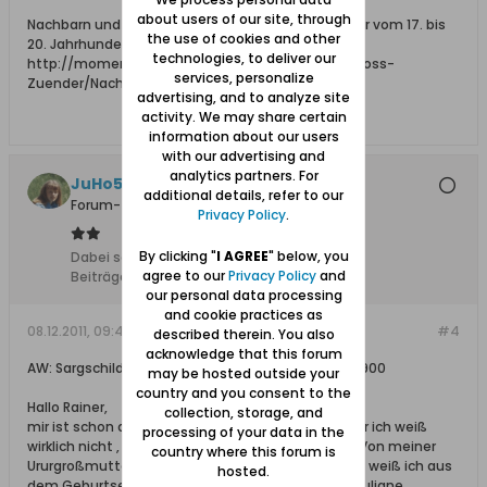
about users of our site, through
Nachbarn und Hofbesitzer in Groß und Klein Zünder vom 17. bis
the use of cookies and other
20. Jahrhundert:
technologies, to deliver our
http://momente-im-werder.net/01_Offen/31_Gross-
services, personalize
Zuender/Nachbarn-GrZ-KlZ/index.htm
advertising, and to analyze site
activity. We may share certain
information about our users
with our advertising and
analytics partners. For
JuHo54
additional details, refer to our
Forum-Teilnehmer
Privacy Policy
.
By clicking "
I AGREE
" below, you
Dabei seit:
11.12.2008
agree to our
Privacy Policy
and
Beiträge:
2384
our personal data processing
and cookie practices as
08.12.2011, 09:47
#4
described therein. You also
acknowledge that this forum
AW: Sargschilder aus der Steegener Kirche 1776 - 1900
may be hosted outside your
country and you consent to the
Hallo Rainer,
collection, storage, and
mir ist schon der Name Claassen aufgefallen, aber ich weiß
processing of your data in the
wirklich nicht , ob diese Claassen zu mir gehören. Von meiner
country where this forum is
Ururgroßmutter Elisabeth Bahlinger geb Claassen, weiß ich aus
hosted.
dem Geburtseintrag meiner Urgroßmutter Anna Juliane