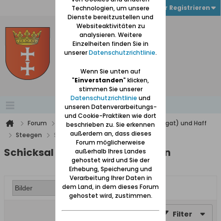
Anmelden oder Registrieren
Technologien, um unsere
Dienste bereitzustellen und
Websiteaktivitäten zu
analysieren. Weitere
Einzelheiten finden Sie in
unserer
Datenschutzrichtlinie
.
Wenn Sie unten auf
"
Einverstanden
" klicken,
stimmen Sie unserer
Datenschutzrichtlinie
und
unseren Datenverarbeitungs-
und Cookie-Praktiken wie dort
Forum
Werder (zwischen Weichsel und Nogat) und Haff
beschrieben zu. Sie erkennen
außerdem an, dass dieses
Steegen
Schicksal Dr. Labitzky in Steegen
Forum möglicherweise
Schicksal Dr. Labitzky in Steegen
außerhalb Ihres Landes
gehostet wird und Sie der
Erhebung, Speicherung und
Verarbeitung Ihrer Daten in
dem Land, in dem dieses Forum
gehostet wird, zustimmen.
Filter