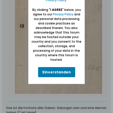
Privacy Policy
.
By clicking "
I AGREE
" below, you
agree to our
Privacy Policy
and
our personal data processing
and cookie practices as
described therein. You also
acknowledge that this forum
may be hosted outside your
country and you consent to the
collection, storage, and
processing of your data in the
country where this forum is
hosted.
Einverstanden
Das ist die höchste aller Gaben: Geborgen sein und eine Heimat
haben (Carl Lange)