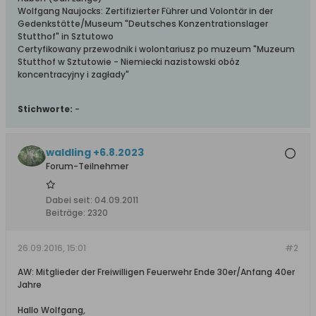
Wolfgang Naujocks: Zertifizierter Führer und Volontär in der
Gedenkstätte/Museum "Deutsches Konzentrationslager
Stutthof" in Sztutowo
Certyfikowany przewodnik i wolontariusz po muzeum "Muzeum
Stutthof w Sztutowie - Niemiecki nazistowski obóz
koncentracyjny i zagłady"
Stichworte:
-
waldling +6.8.2023
Forum-Teilnehmer
Dabei seit:
04.09.2011
Beiträge:
2320
26.09.2016, 15:01
#2
AW: Mitglieder der Freiwilligen Feuerwehr Ende 30er/Anfang 40er
Jahre
Hallo Wolfgang,