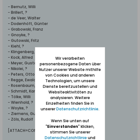
- Bernutz, Willi
- Brillert, ?
- de Veer, Walter
- Dodenhöft, Günter
- Grabowski, Franz
- Gnoyke, ?
- Gutowski, Fritz
- Kiehl, ?
- Klingenberg, ?
- Kock, Alfred
Wir verarbeiten
- Meyer, Gustav
personenbezogene Daten über
- Nikolei, ?
Nutzer unserer Website mithilfe
- Peters, Otto
von Cookies und anderen
- Regge, Ewald
Technologien, um unsere
- Rosenbaum, Theodor
Dienste bereitzustellen und
- Schmidt, Karl
Websiteaktivitäten zu
- Tölke, Willi
analysieren. Weitere
- Wienhold, ?
Einzelheiten finden Sie in
- Woyke, ?
unserer
Datenschutzrichtlinie
.
- Ziemens, Gustav
- Zöls, Rudolf
Wenn Sie unten auf
"
Einverstanden
" klicken,
[ATTACH=CONFIG]21434[/ATTACH]
stimmen Sie unserer
Datenschutzrichtlinie
und