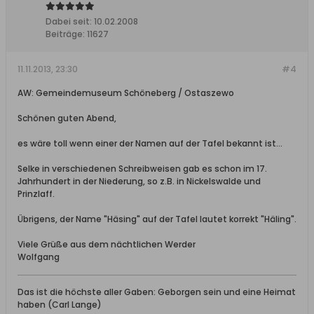
Dabei seit:
10.02.2008
Beiträge:
11627
11.11.2013, 23:30
#4
AW: Gemeindemuseum Schöneberg / Ostaszewo
Schönen guten Abend,
es wäre toll wenn einer der Namen auf der Tafel bekannt ist...
Selke in verschiedenen Schreibweisen gab es schon im 17.
Jahrhundert in der Niederung, so z.B. in Nickelswalde und
Prinzlaff.
Übrigens, der Name "Häsing" auf der Tafel lautet korrekt "Häling".
Viele Grüße aus dem nächtlichen Werder
Wolfgang
Das ist die höchste aller Gaben: Geborgen sein und eine Heimat
haben (Carl Lange)