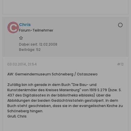
Chris
Forum-Teilnehmer
Dabei seit:
12.02.2008
Beiträge:
52
03.02.2014, 21:54
#12
AW: Gemeindemuseum Schöneberg / Ostaszewo
Zufällig bin ich gerade in dem Buch "Die Bau- und
Kunstdenkmäler des Kreises Marienburg" von 1919 S.279 (bzw. S.
437 des Digitalisates in der bibliotheka elblaska) über die
Abbildungen der beiden Gedächtnistafeln gestolpert. In dem
Buch steht geschrieben, dass sie in der evangelischen Kirche zu
Schöneberg hingen.
Gruß Chris