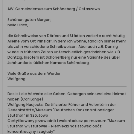
AW: Gemeindemuseum Schöneberg / Ostaszewo
Schönen guten Morgen,
hallo Ulrich,
die Schreibweise von Dörfern und Städten variierte recht häufig.
Alleine vom Ort Prinzlaff, in dem ich wohne, fand ich bisher mehr
als zehn verschiedene Schreibweisen. Aber auch z.B. Danzig
wurde in früheren Zeiten unterschiedlich geschrieben wie z.B.
Dantzig. Insofern ist SchöneNberg nur eine Variante des über
Jahrhunderte üblichen Namens Schöneberg.
Viele Grüße aus dem Werder
Wolfgang
Das ist die höchste aller Gaben: Geborgen sein und eine Heimat
haben (Carl Lange)
Wolfgang Naujocks: Zertifizierter Führer und Volontär in der
Gedenkstätte/Museum "Deutsches Konzentrationslager
Stutthof" in Sztutowo
Certyfikowany przewodnik i wolontariusz po muzeum "Muzeum
Stutthof w Sztutowie - Niemiecki nazistowski obóz
koncentracyjny i zagłady"