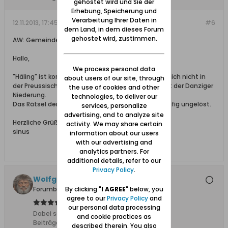
gehostet wird und Sie der
Erhebung, Speicherung und
Verarbeitung Ihrer Daten in
12.11.2013, 17:45
#6
dem Land, in dem dieses Forum
gehostet wird, zustimmen.
AW: Gemeindemuseum Schöneberg / Ostaszewo
Hallo,
We process personal data
"Häling" ist korrekt. Aber auch dieser Name findet sich nicht in
about users of our site, through
der Preussischen Landesaufnahme 1793 im Gebiet der Danziger
the use of cookies and other
Niederung.
technologies, to deliver our
Das Rätsel der Herkunft der Tafel bleibt also vorläufig ungelöst.
services, personalize
advertising, and to analyze site
Herzliche Grüße aus Mecklenburg
activity. We may share certain
sinus
information about our users
with our advertising and
analytics partners. For
additional details, refer to our
Privacy Policy
.
Wolfgang
Forumbetreiber
By clicking "
I AGREE
" below, you
agree to our
Privacy Policy
and
our personal data processing
Dabei seit:
10.02.2008
and cookie practices as
Beiträge:
11627
described therein. You also