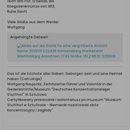
reich 1815 mit. Er besaß die
Kriegsdenkmünze von 1813,
Ruhe Sanft.
Viele Grüße aus dem Werder
Wolfgang
Angehängte Dateien
Das ist die höchste aller Gaben: Geborgen sein und eine Heimat
haben (Carl Lange)
Wolfgang Naujocks: Zertifizierter Führer und Volontär in der
Gedenkstätte/Museum "Deutsches Konzentrationslager
Stutthof" in Sztutowo
Certyfikowany przewodnik i wolontariusz po muzeum "Muzeum
Stutthof w Sztutowie - Niemiecki nazistowski obóz
koncentracyjny i zagłady"