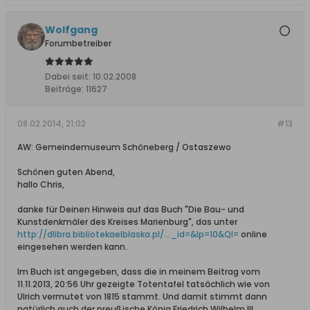
Wolfgang
Forumbetreiber
Dabei seit:
10.02.2008
Beiträge:
11627
08.02.2014, 21:02
#13
AW: Gemeindemuseum Schöneberg / Ostaszewo
Schönen guten Abend,
hallo Chris,
danke für Deinen Hinweis auf das Buch "Die Bau- und
Kunstdenkmäler des Kreises Marienburg", das unter
http://dlibra.bibliotekaelblaska.pl/..._id=&lp=10&QI=
online
eingesehen werden kann.
Im Buch ist angegeben, dass die in meinem Beitrag vom
11.11.2013, 20:56 Uhr gezeigte Totentafel tatsächlich wie von
Ulrich vermutet von 1815 stammt. Und damit stimmt dann
natürlich auch der preußische König Friedrich Wilhelm III.