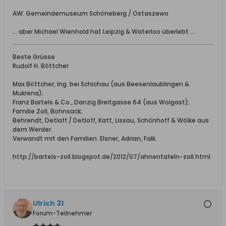
AW: Gemeindemuseum Schöneberg / Ostaszewo
... aber Michael Wienhold hat Leipzig & Waterloo überlebt ...
Beste Grüsse
Rudolf H. Böttcher
Max Böttcher, Ing. bei Schichau (aus Beesenlaublingen &
Mukrena);
Franz Bartels & Co., Danzig Breitgasse 64 (aus Wolgast);
Familie Zoll, Bohnsack;
Behrendt, Detlaff / Detloff, Katt, Lissau, Schönhoff & Wölke aus
dem Werder.
Verwandt mit den Familien: Elsner, Adrian, Falk.
http://bartels-zoll.blogspot.de/2012/07/ahnentafeln-zoll.html
Ulrich 31
Forum-Teilnehmer