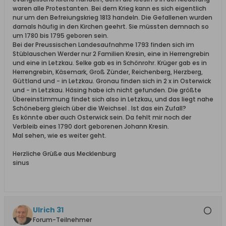
waren alle Protestanten. Bei dem Krieg kann es sich eigentlich
nur um den Befreiungskrieg 1813 handeln. Die Gefallenen wurden
damals häufig in den Kirchen geehrt. Sie müssten demnach so
um 1780 bis 1795 geboren sein.
Bei der Preussischen Landesaufnahme 1793 finden sich im
Stüblauschen Werder nur 2 Familien Kresin, eine in Herrengrebin
und eine in Letzkau. Selke gab es in Schönrohr. Krüger gab es in
Herrengrebin, Käsemark, Groß Zünder, Reichenberg, Herzberg,
Güttland und - in Letzkau. Gronau finden sich in 2 x in Osterwick
und - in Letzkau. Häsing habe ich nicht gefunden. Die größte
Übereinstimmung findet sich also in Letzkau, und das liegt nahe
Schöneberg gleich über die Weichsel . Ist das ein Zufall?
Es könnte aber auch Osterwick sein. Da fehlt mir noch der
Verbleib eines 1790 dort geborenen Johann Kresin.
Mal sehen, wie es weiter geht.
Herzliche Grüße aus Mecklenburg
sinus
Ulrich 31
Forum-Teilnehmer