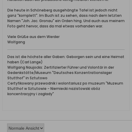
Die heute in Schöneberg ausgehängte Tafel ist jedoch nicht
ganz "komplett". Im Buch ist zu sehen, dass nach dem letzten
Namen "Joh. Jac. Gronau" ein Orden hing. Und auch aus meinem
Foto geht hervor, dass da mal etwas vorhanden war.
Viele Grüße aus dem Werder
Wolfgang
Das ist die höchste aller Gaben: Geborgen sein und eine Heimat
haben (Carl Lange)
Wolfgang Naujocks: Zertifizierter Führer und Volontär in der
Gedenkstätte/Museum "Deutsches Konzentrationslager
Stutthof" in Sztutowo
Certyfikowany przewodnik i wolontariusz po muzeum "Muzeum
Stutthof w Sztutowie - Niemiecki nazistowski obóz
koncentracyjny i zagłady"