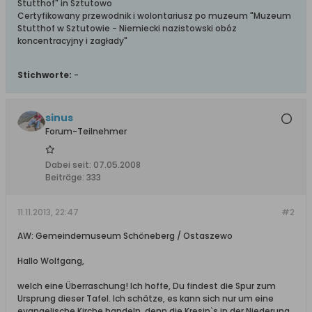
Stutthof" in Sztutowo
Certyfikowany przewodnik i wolontariusz po muzeum "Muzeum
Stutthof w Sztutowie - Niemiecki nazistowski obóz
koncentracyjny i zagłady"
Stichworte:
-
sinus
Forum-Teilnehmer
Dabei seit:
07.05.2008
Beiträge:
333
11.11.2013, 22:47
#2
AW: Gemeindemuseum Schöneberg / Ostaszewo
Hallo Wolfgang,
welch eine Überraschung! Ich hoffe, Du findest die Spur zum
Ursprung dieser Tafel. Ich schätze, es kann sich nur um eine
evangelische Kirche handeln, denn die Kresin`s in der Niederung