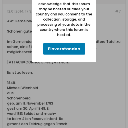
acknowledge that this forum
may be hosted outside your
12.01.2014, 17:32
#7
country and you consent to the
collection, storage, and
AW: Gemeindemuseum Schöneberg / Ostaszewo
processing of your data in the
country where this forum is
Schönen guten Abend,
hosted.
im Gemeindemuseum von Schöneberg ist eine weitere Tafel zu
sehen, eine Sterbetafel. Unbekannt ist wo sie hing,
Einverstanden
möglicherweise in einer der Kirchen:
[ATTACH=CONFIG]17788[/ATTACH]
Es ist zu lesen:
1849.
Michael Wienhold
aus
Schönenberg
geb. am 11. November 1783
gest am 30. April 1848. Er
ward 1813 Soldat und mach-
te beim 4ten Reserve Infant. Re
giment den Feldzug gegen Franck