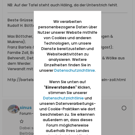
NB: Auf der Tafel steht auch Häling, da der Unterstrich fehlt.
Beste Grüsse
Wir verarbeiten
Rudolf H. Böttcher
personenbezogene Daten über
Nutzer unserer Website mithilfe
Max Böttcher, Ing. bei Schichau (aus Beesenlaublingen &
von Cookies und anderen
Mukrena);
Technologien, um unsere
Franz Bartels & Co., Danzig Breitgasse 64 (aus Wolgast);
Dienste bereitzustellen und
Familie Zoll, Bohnsack;
Websiteaktivitäten zu
Behrendt, Detlaff / Detloff, Katt, Lissau, Schönhoff & Wölke aus
analysieren. Weitere
dem Werder.
Einzelheiten finden Sie in
Verwandt mit den Familien: Elsner, Adrian, Falk.
unserer
Datenschutzrichtlinie
.
http://bartels-zoll.blogspot.de/2012/07/ahnentafeln-zoll.html
Wenn Sie unten auf
"
Einverstanden
" klicken,
stimmen Sie unserer
Datenschutzrichtlinie
und
unseren Datenverarbeitungs-
sinus
und Cookie-Praktiken wie dort
Forum-Teilnehmer
beschrieben zu. Sie erkennen
außerdem an, dass dieses
Forum möglicherweise
Dabei seit:
07.05.2008
außerhalb Ihres Landes
Beiträge:
333