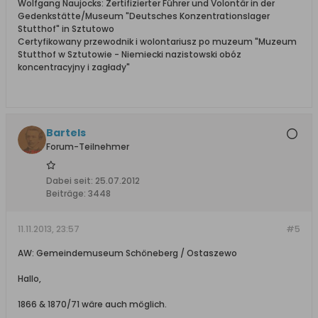
Wolfgang Naujocks: Zertifizierter Führer und Volontär in der
Gedenkstätte/Museum "Deutsches Konzentrationslager
Stutthof" in Sztutowo
Certyfikowany przewodnik i wolontariusz po muzeum "Muzeum
Stutthof w Sztutowie - Niemiecki nazistowski obóz
koncentracyjny i zagłady"
Bartels
Forum-Teilnehmer
Dabei seit:
25.07.2012
Beiträge:
3448
11.11.2013, 23:57
#5
AW: Gemeindemuseum Schöneberg / Ostaszewo
Hallo,
1866 & 1870/71 wäre auch möglich.