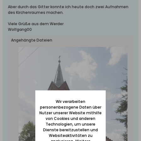
Aber durch das Gitter konnte ich heute doch zwei Aufnahmen
des Kirchenraumes machen.
Viele Grüße aus dem Werder
Wolfgang00
Angehängte Dateien
Wir verarbeiten
personenbezogene Daten über
Nutzer unserer Website mithilfe
von Cookies und anderen
Technologien, um unsere
Dienste bereitzustellen und
Websiteaktivitäten zu