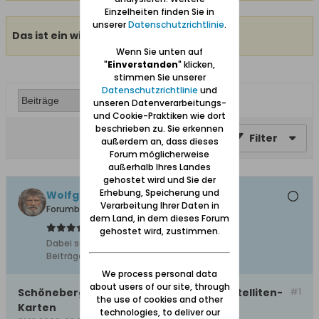
Einzelheiten finden Sie in
unserer
Datenschutzrichtlinie
.
Das ist ein wichtiges Thema.
Wenn Sie unten auf
"
Einverstanden
" klicken,
stimmen Sie unserer
Datenschutzrichtlinie
und
unseren Datenverarbeitungs-
und Cookie-Praktiken wie dort
beschrieben zu. Sie erkennen
Filter
außerdem an, dass dieses
Forum möglicherweise
außerhalb Ihres Landes
gehostet wird und Sie der
Erhebung, Speicherung und
Wolfgang
Verarbeitung Ihrer Daten in
Forumbetreiber
dem Land, in dem dieses Forum
gehostet wird, zustimmen.
Dabei seit:
10.02.2008
Beiträge:
11627
We process personal data
about users of our site, through
Schöneberg / Ostaszewo auf Online-/Satelliten-
#1
the use of cookies and other
Karten
technologies, to deliver our