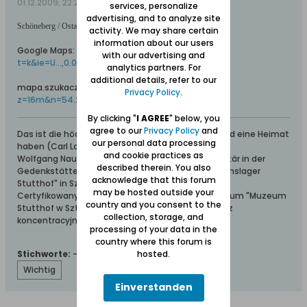
01.12.2009, 22:21
services, personalize
advertising, and to analyze site
Schöneberg / Ostaszewo auf Online-/Satelliten-Karten:
activity. We may share certain
information about our users
Google Maps:
http://maps.google.com/maps?
with our advertising and
t=k&ie=U...,0.022724&z=16
analytics partners. For
additional details, refer to our
mapa.szukacz.pl:
http://mapa.szukacz.pl/?
Privacy Policy
.
z=16m&n=54.213497&e=18.950708
By clicking "
I AGREE
" below, you
agree to our
Privacy Policy
and
Das ist die höchste aller Gaben: Geborgen sein und eine Heimat
our personal data processing
haben (Carl Lange)
and cookie practices as
Wolfgang Naujocks: Zertifizierter Führer und Volontär in der
described therein. You also
Gedenkstätte/Museum "Deutsches Konzentrationslager
acknowledge that this forum
Stutthof" in Sztutowo
may be hosted outside your
Certyfikowany przewodnik i wolontariusz po muzeum "Muzeum
country and you consent to the
Stutthof w Sztutowie - Niemiecki nazistowski obóz
collection, storage, and
koncentracyjny i zagłady"
processing of your data in the
country where this forum is
hosted.
Stichworte:
-
Wichtig
Einverstanden