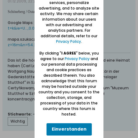
01.12.2009, 22:21
services, personalize
advertising, and to analyze site
Schöneberg / Ostaszewo auf Online-/Satelliten-Karten:
activity. We may share certain
information about our users
Google Maps:
http://maps.google.com/maps?
with our advertising and
t=k&ie=U...,0.022724&z=16
analytics partners. For
additional details, refer to our
mapa.szukacz.pl:
http://mapa.szukacz.pl/?
Privacy Policy
.
z=16m&n=54.213497&e=18.950708
By clicking "
I AGREE
" below, you
agree to our
Privacy Policy
and
Das ist die höchste aller Gaben: Geborgen sein und eine Heimat
our personal data processing
haben (Carl Lange)
and cookie practices as
Wolfgang Naujocks: Zertifizierter Führer und Volontär in der
described therein. You also
Gedenkstätte/Museum "Deutsches Konzentrationslager
acknowledge that this forum
Stutthof" in Sztutowo
may be hosted outside your
Certyfikowany przewodnik i wolontariusz po muzeum "Muzeum
country and you consent to the
Stutthof w Sztutowie - Niemiecki nazistowski obóz
collection, storage, and
koncentracyjny i zagłady"
processing of your data in the
country where this forum is
hosted.
Stichworte:
-
Wichtig
Einverstanden