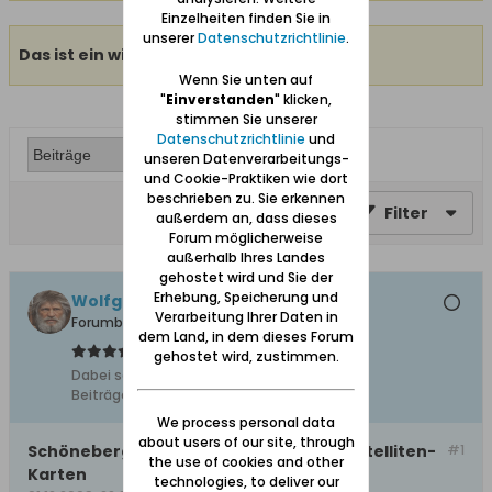
Einzelheiten finden Sie in
unserer
Datenschutzrichtlinie
.
Das ist ein wichtiges Thema.
Wenn Sie unten auf
"
Einverstanden
" klicken,
stimmen Sie unserer
Datenschutzrichtlinie
und
unseren Datenverarbeitungs-
und Cookie-Praktiken wie dort
beschrieben zu. Sie erkennen
Filter
außerdem an, dass dieses
Forum möglicherweise
außerhalb Ihres Landes
gehostet wird und Sie der
Erhebung, Speicherung und
Wolfgang
Verarbeitung Ihrer Daten in
Forumbetreiber
dem Land, in dem dieses Forum
gehostet wird, zustimmen.
Dabei seit:
10.02.2008
Beiträge:
11627
We process personal data
about users of our site, through
Schöneberg / Ostaszewo auf Online-/Satelliten-
#1
the use of cookies and other
Karten
technologies, to deliver our