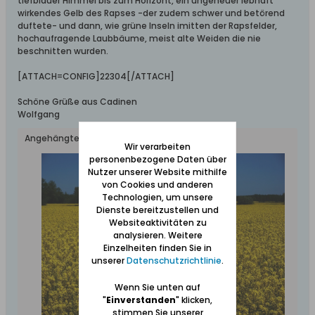
tiefblauer Himmel bis zum Horizont, ein ungeheuer lebhaft
wirkendes Gelb des Rapses -der zudem schwer und betörend
duftete- und dann, wie grüne Inseln imitten der Rapsfelder,
hochaufragende Laubbäume, meist alte Weiden die nie
beschnitten wurden.
[ATTACH=CONFIG]22304[/ATTACH]
Schöne Grüße aus Cadinen
Wolfgang
Angehängte Dateien
Wir verarbeiten
personenbezogene Daten über
Nutzer unserer Website mithilfe
von Cookies und anderen
Technologien, um unsere
Dienste bereitzustellen und
Websiteaktivitäten zu
analysieren. Weitere
Einzelheiten finden Sie in
unserer
Datenschutzrichtlinie
.
Wenn Sie unten auf
"
Einverstanden
" klicken,
stimmen Sie unserer