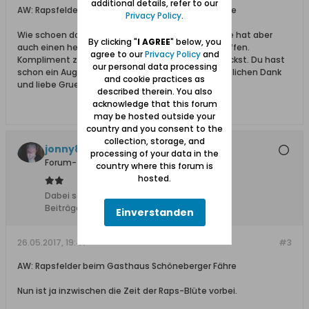
additional details, refer to our
AW: Rapsfelder beim Gasthaus Schöneberger Fähre
Privacy Policy
.
Wie schoen doch unsere Heimat ist, Wolfgang ! Sie hat aber
By clicking "
I AGREE
" below, you
auch einen hervorragenden Photographen erschaffen.
agree to our
Privacy Policy
and
Kompliment zu den Bildern die Du uns immer schickst. Du hast
our personal data processing
schon ein Auge fuer die Schoenheit der Natur. Herzlichen Dank
and cookie practices as
und liebe Gruesse von der Feli.
described therein. You also
acknowledge that this forum
may be hosted outside your
country and you consent to the
collection, storage, and
jonny810
processing of your data in the
Forum-Teilnehmer
country where this forum is
hosted.
Dabei seit:
10.02.2008
Beiträge:
2427
Einverstanden
26.05.2017, 19:47
#3
AW: Rapsfelder beim Gasthaus Schöneberger Fähre
Nun ist ja inzwischen die Zeit der Raps-Blüte vorbei.