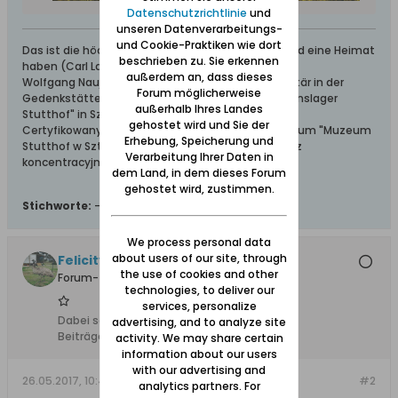
Datenschutzrichtlinie
und
unseren Datenverarbeitungs-
und Cookie-Praktiken wie dort
Das ist die höchste aller Gaben: Geborgen sein und eine Heimat
beschrieben zu. Sie erkennen
haben (Carl Lange)
außerdem an, dass dieses
Wolfgang Naujocks: Zertifizierter Führer und Volontär in der
Forum möglicherweise
Gedenkstätte/Museum "Deutsches Konzentrationslager
außerhalb Ihres Landes
Stutthof" in Sztutowo
gehostet wird und Sie der
Certyfikowany przewodnik i wolontariusz po muzeum "Muzeum
Erhebung, Speicherung und
Stutthof w Sztutowie - Niemiecki nazistowski obóz
Verarbeitung Ihrer Daten in
koncentracyjny i zagłady"
dem Land, in dem dieses Forum
gehostet wird, zustimmen.
Stichworte:
-
We process personal data
about users of our site, through
Felicity, Ehrenmitglied +20.5.2024
the use of cookies and other
Forum-Teilnehmer
technologies, to deliver our
services, personalize
Dabei seit:
13.02.2008
advertising, and to analyze site
Beiträge:
3493
activity. We may share certain
information about our users
with our advertising and
26.05.2017, 10:46
#2
analytics partners. For