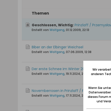
Themen
Geschlossen, Wichtig:
Prinzlaff / Przemysła
Erstellt von
Wolfgang
,
01.12.2009, 22:13
Biber an der Elbinger Weichsel
Erstellt von
Wolfgang
,
07.06.2009, 12:38
Der erste Schnee im Winter 2024
Wir verarbe
Erstellt von
Wolfgang
,
19.11.2024, 20:43
anderen Tech
Wenn Sie unten
Novemberrosen in Prinzlaff / Przemysław
Datenverarbei
Erstellt von
Wolfgang
,
17.11.2024, 22:30
dieses Forum m
und Verar