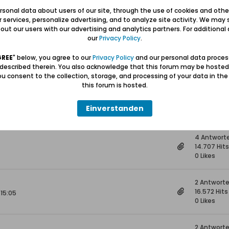
2 Antwort
sonal data about users of our site, through the use of cookies and othe
8.540 Hits
ur services, personalize advertising, and to analyze site activity. We may 
0 Likes
ut our users with our advertising and analytics partners. For additional d
our
Privacy Policy
.
4 Antwort
7.772 Hits
GREE
" below, you agree to our
Privacy Policy
and our personal data proces
0 Likes
 described therein. You also acknowledge that this forum may be hosted
u consent to the collection, storage, and processing of your data in th
this forum is hosted.
6 Antwort
5.568 Hits
Einverstanden
0 Likes
4 Antwort
14.707 Hits
0 Likes
2 Antwort
16.572 Hits
 15:05
0 Likes
2 Antwort