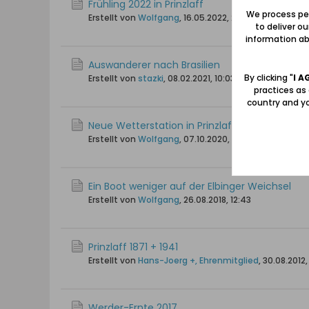
Frühling 2022 in Prinzlaff
We process per
Erstellt von
Wolfgang
,
16.05.2022, 23:43
to deliver o
information abo
Auswanderer nach Brasilien
By clicking "
I A
Erstellt von
stazki
,
08.02.2021, 10:03
practices as
country and yo
Neue Wetterstation in Prinzlaff / Przemysław
Erstellt von
Wolfgang
,
07.10.2020, 12:06
Ein Boot weniger auf der Elbinger Weichsel
Erstellt von
Wolfgang
,
26.08.2018, 12:43
Prinzlaff 1871 + 1941
Erstellt von
Hans-Joerg +, Ehrenmitglied
,
30.08.2012,
Werder-Ernte 2017