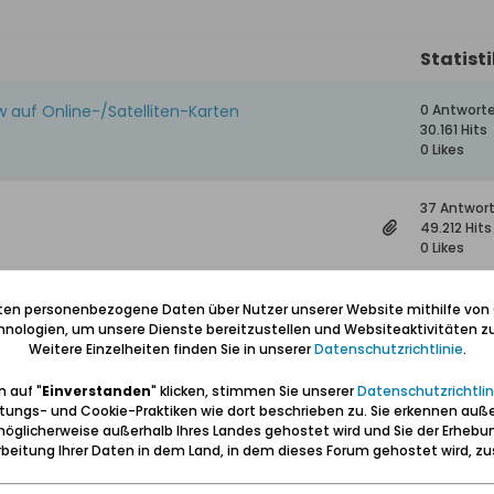
Statist
w auf Online-/Satelliten-Karten
0 Antwort
30.161 Hits
0 Likes
37 Antwor
49.212 Hits
0 Likes
1 Antwort
iten personenbezogene Daten über Nutzer unserer Website mithilfe von
2.295 Hits
nologien, um unsere Dienste bereitzustellen und Websiteaktivitäten zu
0 Likes
Weitere Einzelheiten finden Sie in unserer
Datenschutzrichtlinie
.
 auf "
Einverstanden
" klicken, stimmen Sie unserer
Datenschutzrichtlin
1 Antwort
tungs- und Cookie-Praktiken wie dort beschrieben zu. Sie erkennen auß
1.394 Hits
öglicherweise außerhalb Ihres Landes gehostet wird und Sie der Erhebu
0 Likes
beitung Ihrer Daten in dem Land, in dem dieses Forum gehostet wird, 