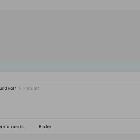
und Haff
Prinzlaff
onnements
Bilder