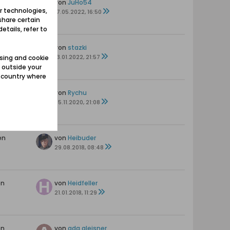
en
von
JuHo54
r technologies,
17.05.2022, 16:50
share certain
etails, refer to
en
von
stazki
13.01.2022, 21:57
sing and cookie
 outside your
e country where
en
von
Rychu
05.11.2020, 21:08
en
von
Heibuder
29.08.2018, 08:48
en
von
Heidfeller
21.01.2018, 11:29
en
von
ada.gleisner