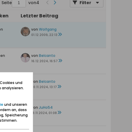
Seite
von
4
Filter
iken
Letzter Beitrag
en
von
Wolfgang
01.12.2009, 22:13
ten
von
Belcanto
16.12.2024, 16:57
von
Belcanto
 Cookies und
20.11.2024, 13:17
 analysieren.
ie
und unseren
von
JuHo54
erdem an, dass
18.11.2024, 01:08
ng, Speicherung
zustimmen.