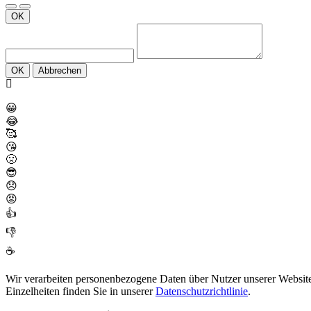
OK
OK
Abbrechen
😀
😂
🥰
😘
🤢
😎
😞
😡
👍
👎
☕
Wir verarbeiten personenbezogene Daten über Nutzer unserer Website 
Einzelheiten finden Sie in unserer
Datenschutzrichtlinie
.