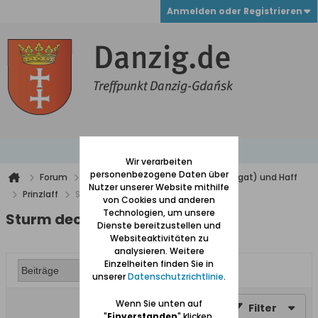
Anmelden oder Registrieren
Wir verarbeiten
personenbezogene Daten über
Forum
Werder (zwischen Weichsel und Nogat) und Haff
Nutzer unserer Website mithilfe
Prinzlaff
Sturm deckt altes Hausdach ab
von Cookies und anderen
Technologien, um unsere
Sturm deckt altes Hausdach ab
Dienste bereitzustellen und
Websiteaktivitäten zu
analysieren. Weitere
Einzelheiten finden Sie in
unserer
Datenschutzrichtlinie
.
Wenn Sie unten auf
Filter
"
Einverstanden
" klicken,