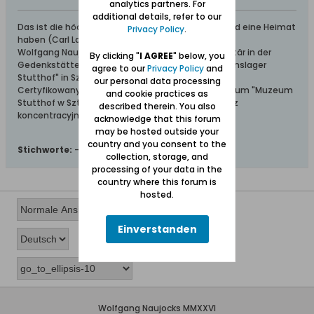
analytics partners. For
additional details, refer to our
Das ist die höchste aller Gaben: Geborgen sein und eine Heimat
Privacy Policy
.
haben (Carl Lange)
Wolfgang Naujocks: Zertifizierter Führer und Volontär in der
By clicking "
I AGREE
" below, you
Gedenkstätte/Museum "Deutsches Konzentrationslager
agree to our
Privacy Policy
and
Stutthof" in Sztutowo
our personal data processing
Certyfikowany przewodnik i wolontariusz po muzeum "Muzeum
and cookie practices as
Stutthof w Sztutowie - Niemiecki nazistowski obóz
described therein. You also
koncentracyjny i zagłady"
acknowledge that this forum
may be hosted outside your
country and you consent to the
Stichworte:
-
collection, storage, and
processing of your data in the
country where this forum is
hosted.
Einverstanden
Wolfgang Naujocks MMXXVI