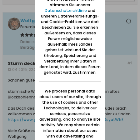
stimmen Sie unserer
Datenschutzrichtlinie
und
unseren Datenverarbeitungs-
Wolfgang
und Cookie-Praktiken wie dort
Forumbetreiber
beschrieben zu. Sie erkennen
außerdem an, dass dieses
Forum möglicherweise
Dabei seit:
10.02.2008
außerhalb Ihres Landes
Beiträge:
11627
gehostet wird und Sie der
Erhebung, Speicherung und
Verarbeitung Ihrer Daten in
Sturm deckt altes Hausdach ab
#1
dem Land, in dem dieses Forum
13.04.2015, 22:34
gehostet wird, zustimmen.
Schönen guten Abend,
We process personal data
stürmische Winde deckten heute hier in Prinzlaff ein altes
about users of our site, through
Blockbohlenhaus mit Stallanbau ab.
the use of cookies and other
technologies, to deliver our
Das Dach des an der Hauptstraße stehende Gebäudes brach
services, personalize
vollkommen zusammen. Ein kurzer Filmbericht ist hier zu finden:
advertising, and to analyze site
https://www.youtube.com/watch?featur...&v=7a0syatWfrE
activity. We may share certain
information about our users
Viele Grüße aus dem Werder
with our advertising and
Wolfgang