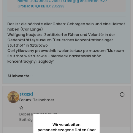
Das ist die höchste aller Gaben: Geborgen sein und eine Heimat
haben (Carl Lange)
Wolfgang Naujocks: Zertifizierter Führer und Volontär in der
Gedenkstätte/Museum "Deutsches Konzentrationslager
Stutthof" in Sztutowo
Certyfikowany przewodnik i wolontariusz po muzeum "Muzeum
Stutthof w Sztutowie - Niemiecki nazistowski obóz
koncentracyjny i zagłady"
Stichworte:
-
stazki
Forum-Teilnehmer
Dabei seit:
23.11.2008
Beiträge:
240
Wir verarbeiten
personenbezogene Daten über