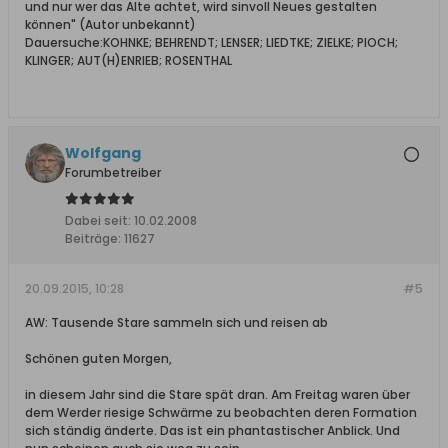
und nur wer das Alte achtet, wird sinvoll Neues gestalten
können" (Autor unbekannt)
Dauersuche:KOHNKE; BEHRENDT; LENSER; LIEDTKE; ZIELKE; PIOCH;
KLINGER; AUT(H)ENRIEB; ROSENTHAL
Wolfgang
Forumbetreiber
Dabei seit:
10.02.2008
Beiträge:
11627
20.09.2015, 10:28
#5
AW: Tausende Stare sammeln sich und reisen ab
Schönen guten Morgen,
in diesem Jahr sind die Stare spät dran. Am Freitag waren über
dem Werder riesige Schwärme zu beobachten deren Formation
sich ständig änderte. Das ist ein phantastischer Anblick. Und