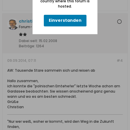
country where this forum is
hosted.
Einverstanden
christian65201
Forum-Teilnehmer
Dabei seit:
15.02.2008
Beiträge:
1264
09.09.2014, 07:11
#4
AW: Tausende Stare sammeln sich und reisen ab
Hallo zusammen,
ich konnte die "polnischen Erntehefer" letzte Woche achon am
Gardasee beobachten. Sie wissen anscheinend ganz genau
wann und wo es am besten schmeckt.
Grüße
Christian
"Nur wer weiß, woher er kommt, wird den Weg in die Zukunft
finden,