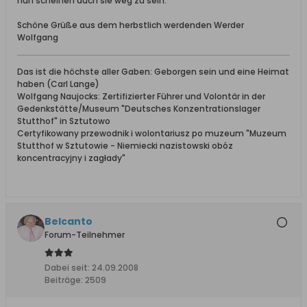
nun scheinen auch sie weg zu sein.
Schöne Grüße aus dem herbstlich werdenden Werder
Wolfgang
Das ist die höchste aller Gaben: Geborgen sein und eine Heimat
haben (Carl Lange)
Wolfgang Naujocks: Zertifizierter Führer und Volontär in der
Gedenkstätte/Museum "Deutsches Konzentrationslager
Stutthof" in Sztutowo
Certyfikowany przewodnik i wolontariusz po muzeum "Muzeum
Stutthof w Sztutowie - Niemiecki nazistowski obóz
koncentracyjny i zagłady"
Belcanto
Forum-Teilnehmer
Dabei seit:
24.09.2008
Beiträge:
2509