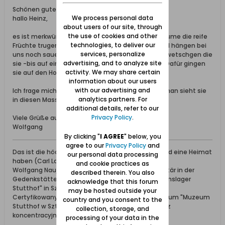
Schönen guten Abend,
We process personal data
hallo Heinz,
about users of our site, through
the use of cookies and other
es ist merkwürdig: Sie stürzten sich nur auf die Bäume die reife
technologies, to deliver our
Früchte trugen. Die Birnen waren überreif, die Äpfel hängen bei
services, personalize
uns noch sauer an den Bäumen. Ähnlich wie die Zwetschgen die
advertising, and to analyze site
sie -bis auf einen Baum- ebenfalls verschonten. Dafür gingen
activity. We may share certain
sie auf den Holunder los.
information about our users
with our advertising and
Ich frage mich immer wo die Stare sonst sind... - man sieht sie
analytics partners. For
in diesen Massen nur bei Ankunft und Abflug.
additional details, refer to our
Privacy Policy
.
Viele Grüße aus dem nun starenfreien Werder
Wolfgang
By clicking "
I AGREE
" below, you
agree to our
Privacy Policy
and
Das ist die höchste aller Gaben: Geborgen sein und eine Heimat
our personal data processing
haben (Carl Lange)
and cookie practices as
Wolfgang Naujocks: Zertifizierter Führer und Volontär in der
described therein. You also
Gedenkstätte/Museum "Deutsches Konzentrationslager
acknowledge that this forum
Stutthof" in Sztutowo
may be hosted outside your
Certyfikowany przewodnik i wolontariusz po muzeum "Muzeum
country and you consent to the
Stutthof w Sztutowie - Niemiecki nazistowski obóz
collection, storage, and
koncentracyjny i zagłady"
processing of your data in the