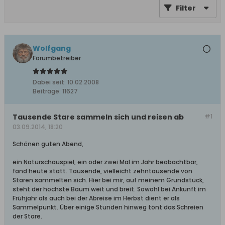
Filter
Wolfgang
Forumbetreiber
Dabei seit:
10.02.2008
Beiträge:
11627
Tausende Stare sammeln sich und reisen ab
#1
03.09.2014, 18:20
Schönen guten Abend,
ein Naturschauspiel, ein oder zwei Mal im Jahr beobachtbar,
fand heute statt. Tausende, vielleicht zehntausende von
Staren sammelten sich. Hier bei mir, auf meinem Grundstück,
steht der höchste Baum weit und breit. Sowohl bei Ankunft im
Frühjahr als auch bei der Abreise im Herbst dient er als
Sammelpunkt. Über einige Stunden hinweg tönt das Schreien
der Stare.