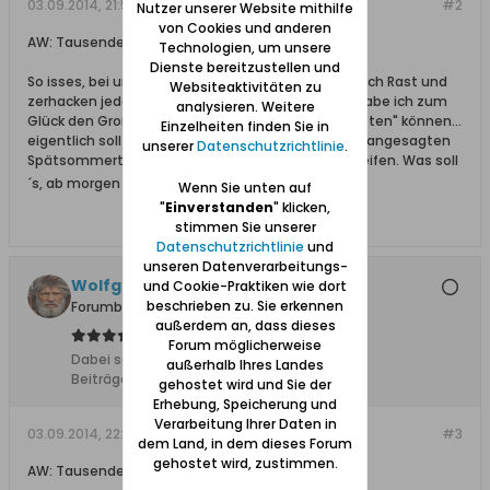
03.09.2014, 21:50
#2
Nutzer unserer Website mithilfe
von Cookies und anderen
AW: Tausende Stare sammeln sich und reisen ab
Technologien, um unsere
Dienste bereitzustellen und
So isses, bei uns im "Süden" Polens machen sie auch Rast und
Websiteaktivitäten zu
zerhacken jeden Apfel den sie erspähen... heute habe ich zum
analysieren. Weitere
Glück den Großteil der diesjährigen Apfelernte "retten" können...
Einzelheiten finden Sie in
eigentlich sollten sie noch eine Woche bei milden angesagten
unserer
Datenschutzrichtlinie
.
Spätsommertemperaturen (heute +24°C) nachreifen. Was soll
´s, ab morgen wird eingekellert und -gekocht
Wenn Sie unten auf
"
Einverstanden
" klicken,
stimmen Sie unserer
Datenschutzrichtlinie
und
unseren Datenverarbeitungs-
Wolfgang
und Cookie-Praktiken wie dort
beschrieben zu. Sie erkennen
Forumbetreiber
außerdem an, dass dieses
Forum möglicherweise
Dabei seit:
10.02.2008
außerhalb Ihres Landes
Beiträge:
11627
gehostet wird und Sie der
Erhebung, Speicherung und
Verarbeitung Ihrer Daten in
03.09.2014, 22:02
#3
dem Land, in dem dieses Forum
gehostet wird, zustimmen.
AW: Tausende Stare sammeln sich und reisen ab