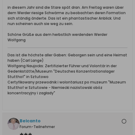
in diesem Jahr sind die Stare spät dran. Am Freitag waren über
dem Werder riesige Schwärme zu beobachten deren Formation
sich ständig änderte. Das ist ein phantastischer Anblick. Und
nun scheinen auch sie weg zu sein.
Schöne Grüße aus dem herbstlich werdenden Werder
Wolfgang
Das ist die höchste aller Gaben: Geborgen sein und eine Heimat
haben (Carl Lange)
Wolfgang Naujocks: Zertifizierter Führer und Volontär in der
Gedenkstätte/Museum "Deutsches Konzentrationslager
Stutthof" in Sztutowo
Certyfikowany przewodnik i wolontariusz po muzeum "Muzeum
Stutthof w Sztutowie - Niemiecki nazistowski obóz
koncentracyjny i zagłady"
Belcanto
Forum-Teilnehmer