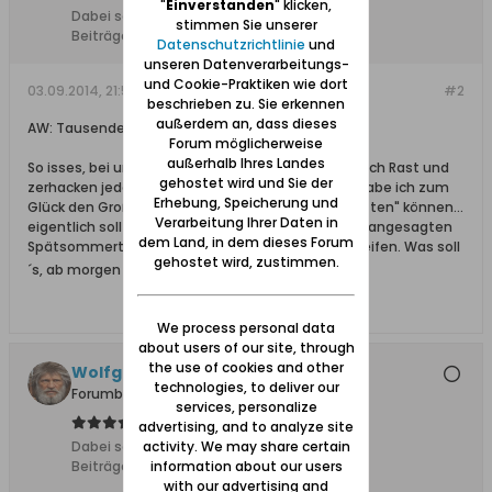
"
Einverstanden
" klicken,
Dabei seit:
23.11.2008
stimmen Sie unserer
Beiträge:
240
Datenschutzrichtlinie
und
unseren Datenverarbeitungs-
und Cookie-Praktiken wie dort
03.09.2014, 21:50
#2
beschrieben zu. Sie erkennen
außerdem an, dass dieses
AW: Tausende Stare sammeln sich und reisen ab
Forum möglicherweise
außerhalb Ihres Landes
So isses, bei uns im "Süden" Polens machen sie auch Rast und
gehostet wird und Sie der
zerhacken jeden Apfel den sie erspähen... heute habe ich zum
Erhebung, Speicherung und
Glück den Großteil der diesjährigen Apfelernte "retten" können...
Verarbeitung Ihrer Daten in
eigentlich sollten sie noch eine Woche bei milden angesagten
dem Land, in dem dieses Forum
Spätsommertemperaturen (heute +24°C) nachreifen. Was soll
gehostet wird, zustimmen.
´s, ab morgen wird eingekellert und -gekocht
We process personal data
about users of our site, through
the use of cookies and other
Wolfgang
technologies, to deliver our
Forumbetreiber
services, personalize
advertising, and to analyze site
activity. We may share certain
Dabei seit:
10.02.2008
information about our users
Beiträge:
11627
with our advertising and