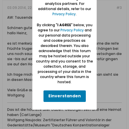
analytics partners. For
03.09.2014, 22:02
#3
additional details, refer to our
Privacy Policy
.
AW: Tausende Stare sammeln sich und reisen ab
By clicking "
I AGREE
" below, you
Schönen guten Abend,
agree to our
Privacy Policy
and
hallo Heinz,
our personal data processing
and cookie practices as
es ist merkwürdig: Sie stürzten sich nur auf die Bäume die reife
described therein. You also
Früchte trugen. Die Birnen waren überreif, die Äpfel hängen bei
acknowledge that this forum
uns noch sauer an den Bäumen. Ähnlich wie die Zwetschgen die
may be hosted outside your
sie -bis auf einen Baum- ebenfalls verschonten. Dafür gingen
country and you consent to the
sie auf den Holunder los.
collection, storage, and
processing of your data in the
Ich frage mich immer wo die Stare sonst sind... - man sieht sie
country where this forum is
in diesen Massen nur bei Ankunft und Abflug.
hosted.
Viele Grüße aus dem nun starenfreien Werder
Wolfgang
Einverstanden
Das ist die höchste aller Gaben: Geborgen sein und eine Heimat
haben (Carl Lange)
Wolfgang Naujocks: Zertifizierter Führer und Volontär in der
Gedenkstätte/Museum "Deutsches Konzentrationslager