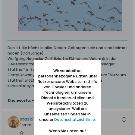
Das ist die höchste aller Gaben: Geborgen sein und eine Heimat
haben (Carl Lange)
Wolfgang Naujocks: Zertifizierter Führer und Volontär in der
Gedenkstätte/Museum "Deutsches Konzentrationslager
Stutthof" in Sztutowo
Wir verarbeiten
Certyfikowany przewodnik i wolontariusz po muzeum "Muzeum
personenbezogene Daten über
Stutthof w Sztutowie - Niemiecki nazistowski obóz
Nutzer unserer Website mithilfe
koncentracyjny i zagłady"
von Cookies und anderen
Technologien, um unsere
Dienste bereitzustellen und
Stichworte:
-
Websiteaktivitäten zu
analysieren. Weitere
Einzelheiten finden Sie in
stazki
unserer
Datenschutzrichtlinie
.
Forum-Teilnehmer
Wenn Sie unten auf