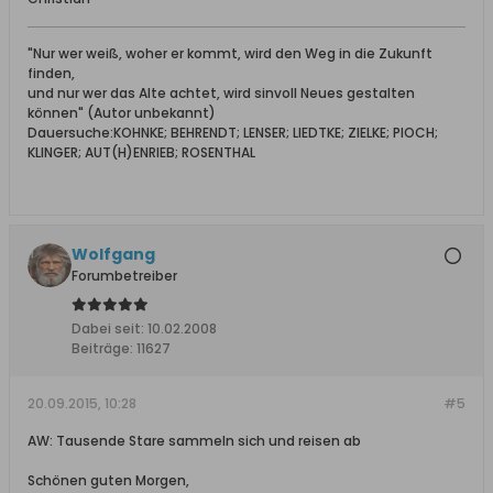
"Nur wer weiß, woher er kommt, wird den Weg in die Zukunft
finden,
und nur wer das Alte achtet, wird sinvoll Neues gestalten
können" (Autor unbekannt)
Dauersuche:KOHNKE; BEHRENDT; LENSER; LIEDTKE; ZIELKE; PIOCH;
KLINGER; AUT(H)ENRIEB; ROSENTHAL
Wolfgang
Forumbetreiber
Dabei seit:
10.02.2008
Beiträge:
11627
20.09.2015, 10:28
#5
AW: Tausende Stare sammeln sich und reisen ab
Schönen guten Morgen,