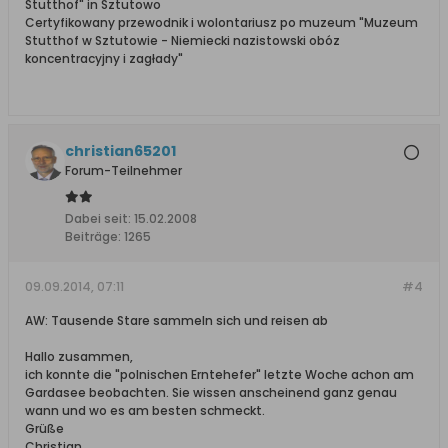
Stutthof" in Sztutowo
Certyfikowany przewodnik i wolontariusz po muzeum "Muzeum
Stutthof w Sztutowie - Niemiecki nazistowski obóz
koncentracyjny i zagłady"
christian65201
Forum-Teilnehmer
Dabei seit:
15.02.2008
Beiträge:
1265
09.09.2014, 07:11
#4
AW: Tausende Stare sammeln sich und reisen ab
Hallo zusammen,
ich konnte die "polnischen Erntehefer" letzte Woche achon am
Gardasee beobachten. Sie wissen anscheinend ganz genau
wann und wo es am besten schmeckt.
Grüße
Christian