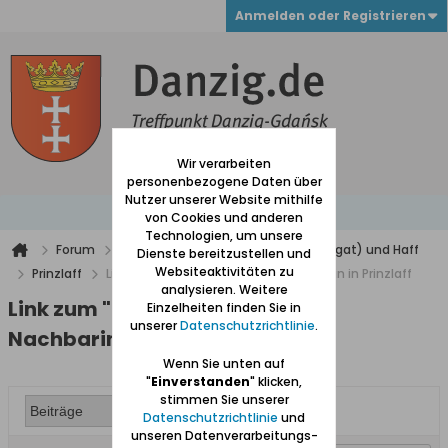
Anmelden oder Registrieren
Wir verarbeiten
personenbezogene Daten über
Nutzer unserer Website mithilfe
von Cookies und anderen
Technologien, um unsere
Forum
Werder (zwischen Weichsel und Nogat) und Haff
Dienste bereitzustellen und
Websiteaktivitäten zu
Prinzlaff
Link zum "Streiflicht": Bei der Nachbarin in Prinzlaff
analysieren. Weitere
Link zum "Streiflicht": Bei der
Einzelheiten finden Sie in
unserer
Datenschutzrichtlinie
.
Nachbarin in Prinzlaff
Wenn Sie unten auf
"
Einverstanden
" klicken,
stimmen Sie unserer
Datenschutzrichtlinie
und
unseren Datenverarbeitungs-