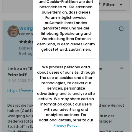
und Cookie-Praktiken wie dort
Filter
beschrieben zu. Sie erkennen
außerdem an, dass dieses
Forum möglicherweise
außerhalb Ihres Landes
Wolfgang
gehostet wird und Sie der
Erhebung, Speicherung und
Forumbetreiber
Verarbeitung Ihrer Daten in
dem Land, in dem dieses Forum
Dabei seit:
10.02.2008
gehostet wird, zustimmen.
Beiträge:
11627
We process personal data
Link zum "Streiflicht": Bei der Nachbarin in
#1
about users of our site, through
Prinzlaff
the use of cookies and other
18.04.2008, 11:08
technologies, to deliver our
services, personalize
https://www.danzig.de/showthread.php?t=985
advertising, and to analyze site
activity. We may share certain
information about our users
Das ist die höchste aller Gaben: Geborgen sein und eine Heimat
with our advertising and
haben (Carl Lange)
analytics partners. For
Wolfgang Naujocks: Zertifizierter Führer und Volontär in der
additional details, refer to our
Gedenkstätte/Museum "Deutsches Konzentrationslager
Privacy Policy
.
Stutthof" in Sztutowo
Certyfikowany przewodnik i wolontariusz po muzeum "Muzeum