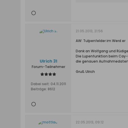
21.05.2013, 21:56
AW: Tulpenfelder im Werd er
Dank an Wolfgang und Rüdiger
Die Lupenfunktion beim Cay-
Ulrich 31
die genauen Aufnahmedaten z
Forum-Teilnehmer
Gruß Ulrich
Dabei seit:
04.11.2011
Beiträge:
8612
22.05.2013, 09:12