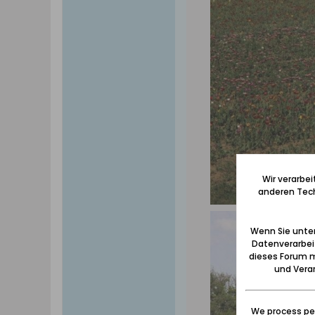
Wir verarbe
anderen Tech
Wenn Sie unten
Datenverarbei
dieses Forum m
und Verar
We process per