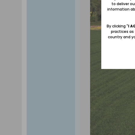
to deliver o
information abo
By clicking "
I A
practices as
country and yo