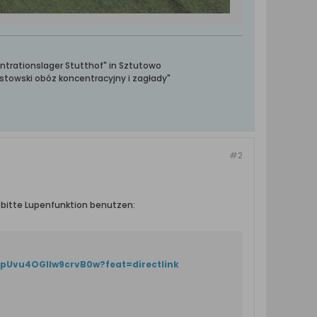
ntrationslager Stutthof" in Sztutowo
towski obóz koncentracyjny i zagłady"
#2
 bitte Lupenfunktion benutzen:
pUvu4OGIIw9crvB0w?feat=directlink