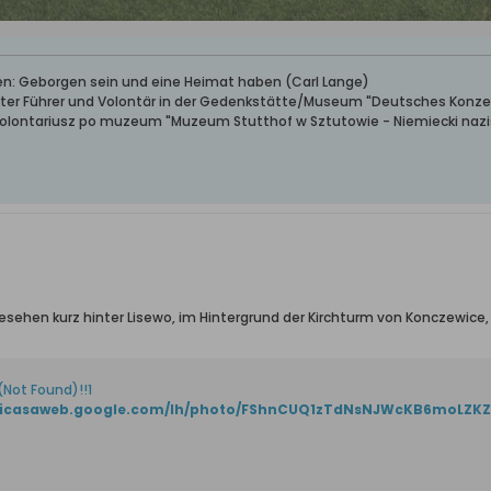
ben: Geborgen sein und eine Heimat haben (Carl Lange)
erter Führer und Volontär in der Gedenkstätte/Museum "Deutsches Konze
wolontariusz po muzeum "Muzeum Stutthof w Sztutowie - Niemiecki nazis
esehen kurz hinter Lisewo, im Hintergrund der Kirchturm von Konczewice,
(Not Found)!!1
/picasaweb.google.com/lh/photo/FShnCUQ1zTdNsNJWcKB6moLZKZ