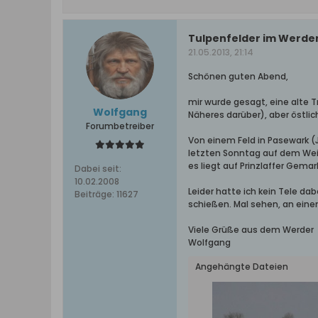
Tulpenfelder im Werde
21.05.2013, 21:14
Schönen guten Abend,
mir wurde gesagt, eine alte T
Wolfgang
Näheres darüber), aber östli
Forumbetreiber
Von einem Feld in Pasewark (J
letzten Sonntag auf dem Weic
es liegt auf Prinzlaffer Gema
Dabei seit:
10.02.2008
Leider hatte ich kein Tele da
Beiträge:
11627
schießen. Mal sehen, an eine
Viele Grüße aus dem Werder
Wolfgang
Angehängte Dateien