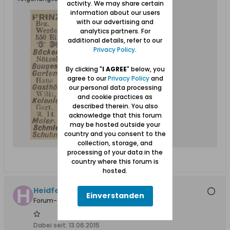
activity. We may share certain
information about our users
with our advertising and
analytics partners. For
additional details, refer to our
Privacy Policy
.
By clicking "
I AGREE
" below, you
agree to our
Privacy Policy
and
our personal data processing
and cookie practices as
described therein. You also
acknowledge that this forum
may be hosted outside your
country and you consent to the
collection, storage, and
processing of your data in the
country where this forum is
hosted.
Heidfeller
Einverstanden
Forum-Teilnehmer
Dabei seit:
13.06.2015