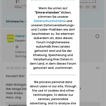
Wenn Sie unten auf
"
Einverstanden
" klicken,
stimmen Sie unserer
Datenschutzrichtlinie
und
Stichworte:
-
unseren Datenverarbeitungs-
und Cookie-Praktiken wie dort
beschrieben zu. Sie erkennen
Hans-Joerg +, Ehrenmitglied
außerdem an, dass dieses
Forum-Teilnehmer
Forum möglicherweise
außerhalb Ihres Landes
gehostet wird und Sie der
Dabei seit:
10.02.2008
Erhebung, Speicherung und
Beiträge:
5206
Verarbeitung Ihrer Daten in
dem Land, in dem dieses Forum
gehostet wird, zustimmen.
30.08.2012, 19:10
#2
Prinzlaff 1941
We process personal data
Hallo Wolfgang
about users of our site, through
Hier einige Daten aus 1941 .... wohl keiner mehr da ..?
the use of cookies and other
Viele Grüße
technologies, to deliver our
Hans-Jörg
services, personalize
advertising, and to analyze site
Angehängte Dateien