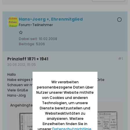
Hans-Joerg +, Ehrenmitglied
Forum-Teilnehmer
Dabei seit:
10.02.2008
Beiträge:
5206
Prinzlaff 1871 + 1941
#1
30.08.2012, 15:05
Hallo
Habe einiges Neues..... alle möglichen Städte und Orte
Wir verarbeiten
Schauen wir mal nach Prinzlaff 1871......
personenbezogene Daten über
Viele Grüße
Nutzer unserer Website mithilfe
Hans-Jörg
von Cookies und anderen
Technologien, um unsere
Angehängte Dateien
Dienste bereitzustellen und
Websiteaktivitäten zu
analysieren. Weitere
Einzelheiten finden Sie in
unserer
Datenschutzrichtlinie
.