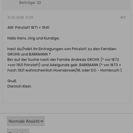
Beiträge:
32
21.01.2018, 11:29
#3
AW: Prinzlaff 1871 + 1941
Hallo Hans Jörg und Kundige,
hast du/habt ihr Eintragungen von Prinzlaff zu den Familien
GROHS und BARKMANN ?
Bin auf der Suche nach der Familie Andreas GROHS (* vor 1872
+vor 1921 Prinzlaff) und Adelgunde geb. BARKMANN (* vor 1873 +
nach 1921 wahrscheinlich Hoensbroek/NL oder DO - Hombruch ).
Gruß
Dietrich Klein