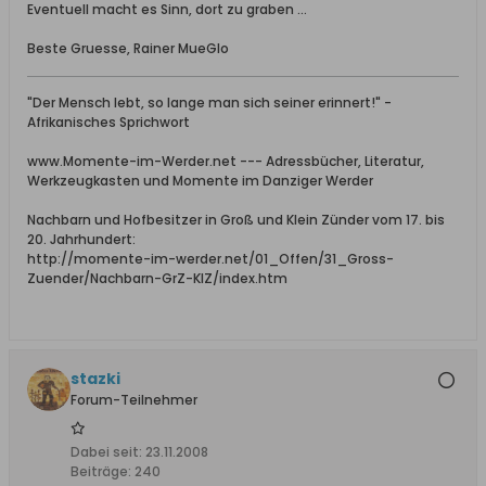
Eventuell macht es Sinn, dort zu graben ...
Beste Gruesse, Rainer MueGlo
"Der Mensch lebt, so lange man sich seiner erinnert!" -
Afrikanisches Sprichwort
www.Momente-im-Werder.net --- Adressbücher, Literatur,
Werkzeugkasten und Momente im Danziger Werder
Nachbarn und Hofbesitzer in Groß und Klein Zünder vom 17. bis
20. Jahrhundert:
http://momente-im-werder.net/01_Offen/31_Gross-
Zuender/Nachbarn-GrZ-KlZ/index.htm
stazki
Forum-Teilnehmer
Dabei seit:
23.11.2008
Beiträge:
240