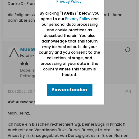
Privacy Policy
.
Danke Dir Frank,
By clicking "
I AGREE
" below, you
die Religionszugehörigkeit ist mir noch nicht bekannt... kann
agree to our
Privacy Policy
and
dann aber schon stimmen mit kath.
our personal data processing
and cookie practices as
described therein. You also
acknowledge that this forum
may be hosted outside your
MueGlo
country and you consent to the
Forum-Teilnehmer
collection, storage, and
processing of your data in the
country where this forum is
Dabei seit:
11.03.2010
hosted.
Beiträge:
1137
Einverstanden
13.01.2022, 20:41
#4
AW: Auswanderer nach Brasilien
Moin, Heinz,
ich habe ein bisschen recherchiert wg. Deiner Bugs in Prinzlaff
auch mit den Variationen Buks, Bucks, Buchs, etc. etc .... bei
Ancestry im Einzugsgebiet von Danzig gibt es m. E. den Namen