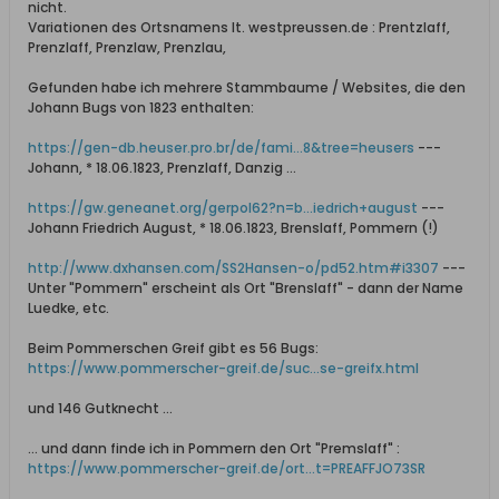
nicht.
Variationen des Ortsnamens lt. westpreussen.de : Prentzlaff,
Prenzlaff, Prenzlaw, Prenzlau,
Gefunden habe ich mehrere Stammbaume / Websites, die den
Johann Bugs von 1823 enthalten:
https://gen-db.heuser.pro.br/de/fami...8&tree=heusers
---
Johann, * 18.06.1823, Prenzlaff, Danzig ...
https://gw.geneanet.org/gerpol62?n=b...iedrich+august
---
Johann Friedrich August, * 18.06.1823, Brenslaff, Pommern (!)
http://www.dxhansen.com/SS2Hansen-o/pd52.htm#i3307
---
Unter "Pommern" erscheint als Ort "Brenslaff" - dann der Name
Luedke, etc.
Beim Pommerschen Greif gibt es 56 Bugs:
https://www.pommerscher-greif.de/suc...se-greifx.html
und 146 Gutknecht ...
... und dann finde ich in Pommern den Ort "Premslaff" :
https://www.pommerscher-greif.de/ort...t=PREAFFJO73SR