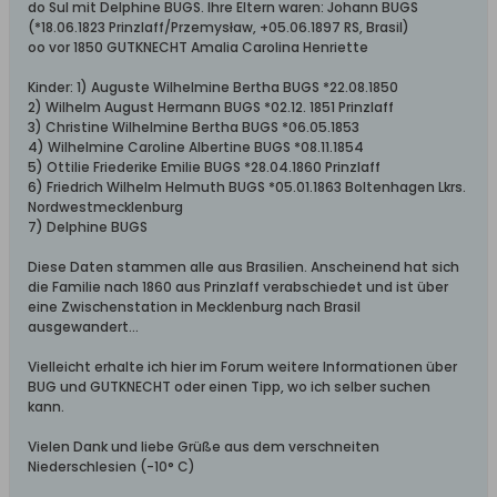
do Sul mit Delphine BUGS. Ihre Eltern waren: Johann BUGS
(*18.06.1823 Prinzlaff/Przemysław, +05.06.1897 RS, Brasil)
oo vor 1850 GUTKNECHT Amalia Carolina Henriette
Kinder: 1) Auguste Wilhelmine Bertha BUGS *22.08.1850
2) Wilhelm August Hermann BUGS *02.12. 1851 Prinzlaff
3) Christine Wilhelmine Bertha BUGS *06.05.1853
4) Wilhelmine Caroline Albertine BUGS *08.11.1854
5) Ottilie Friederike Emilie BUGS *28.04.1860 Prinzlaff
6) Friedrich Wilhelm Helmuth BUGS *05.01.1863 Boltenhagen Lkrs.
Nordwestmecklenburg
7) Delphine BUGS
Diese Daten stammen alle aus Brasilien. Anscheinend hat sich
die Familie nach 1860 aus Prinzlaff verabschiedet und ist über
eine Zwischenstation in Mecklenburg nach Brasil
ausgewandert...
Vielleicht erhalte ich hier im Forum weitere Informationen über
BUG und GUTKNECHT oder einen Tipp, wo ich selber suchen
kann.
Vielen Dank und liebe Grüße aus dem verschneiten
Niederschlesien (-10° C)