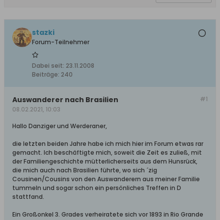
stazki
Forum-Teilnehmer
Dabei seit:
23.11.2008
Beiträge:
240
Auswanderer nach Brasilien
#1
08.02.2021, 10:03
Hallo Danziger und Werderaner,
die letzten beiden Jahre habe ich mich hier im Forum etwas rar
gemacht. Ich beschäftigte mich, soweit die Zeit es zuließ, mit
der Familiengeschichte mütterlicherseits aus dem Hunsrück,
die mich auch nach Brasilien führte, wo sich ´zig
Cousinen/Cousins von den Auswanderern aus meiner Familie
tummeln und sogar schon ein persönliches Treffen in D
stattfand.
Ein Großonkel 3. Grades verheiratete sich vor 1893 in Rio Grande