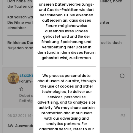
Dort habe ich weder den Johann BUGS, noch seine Heirat, noch
unseren Datenverarbeitungs-
die Taufen der Kinder gefunden.
und Cookie-Praktiken wie dort
beschrieben zu. Sie erkennen
Katholisch war Fürstenwerder zuständig.
außerdem an, dass dieses
Die Filme war Familysearch sind gesperrt, nur im Center
Forum möglicherweise
einsehbar.
außerhalb Ihres Landes
gehostet wird und Sie der
Erhebung, Speicherung und
Ein kleines Dankeschön für eine gegebene Antwort sollte doch
Verarbeitung Ihrer Daten in
für jeden machbar sein.
dem Land, in dem dieses Forum
gehostet wird, zustimmen.
stazki
We process personal data
about users of our site, through
Forum-Teilnehmer
the use of cookies and other
technologies, to deliver our
Dabei seit:
23.11.2008
services, personalize
Beiträge:
240
advertising, and to analyze site
activity. We may share certain
information about our users
08.02.2021, 14:04
#3
with our advertising and
analytics partners. For
AW: Auswanderer nach Brasilien
additional details, refer to our