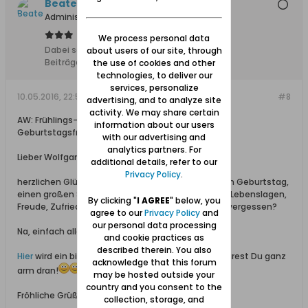
Beate
Administratorin
We process personal data
Dabei seit:
11.02.2008
about users of our site, through
Beiträge:
4853
the use of cookies and other
technologies, to deliver our
services, personalize
10.05.2016, 22:59
#8
advertising, and to analyze site
activity. We may share certain
AW: Frühlings-Frühstück in Prinzlaff- jetzt
information about our users
Geburtstagsfrühstück?
with our advertising and
analytics partners. For
Lieber Wolfgang,
additional details, refer to our
Privacy Policy
.
herzlichen Glückwunsch, alles erdenklich Gute zum Geburtstag,
einen großen Sack voll Gesundheit, Humor für alle Lebenslagen,
By clicking "
I AGREE
" below, you
Freude, Zufriedenheit, Glücklichsein -hab ich was vergessen?
agree to our
Privacy Policy
and
our personal data processing
Na, einfach alles Schöne!
and cookie practices as
described therein. You also
Hier
wird ein bissl für Dich gesungen...tät ich es, wärest Du ganz
acknowledge that this forum
arm dran!
may be hosted outside your
country and you consent to the
Fröhliche Grüße Beate
collection, storage, and