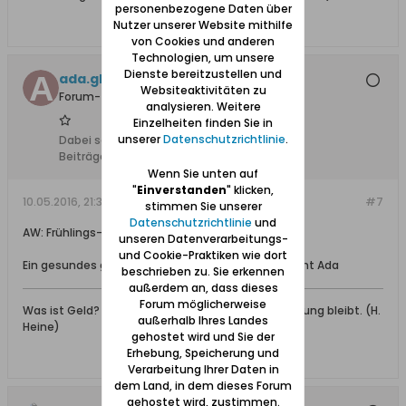
personenbezogene Daten über
Nutzer unserer Website mithilfe
von Cookies und anderen
Technologien, um unsere
Dienste bereitzustellen und
ada.gleisner
Websiteaktivitäten zu
Forum-Teilnehmer
analysieren. Weitere
Einzelheiten finden Sie in
unserer
Datenschutzrichtlinie
.
Dabei seit:
17.02.2008
Beiträge:
882
Wenn Sie unten auf
"
Einverstanden
" klicken,
10.05.2016, 21:34
#7
stimmen Sie unserer
Datenschutzrichtlinie
und
AW: Frühlings-Frühstück in Prinzlaff
unseren Datenverarbeitungs-
und Cookie-Praktiken wie dort
Ein gesundes glückliches neues Lebensjahr wünscht Ada
beschrieben zu. Sie erkennen
außerdem an, dass dieses
Forum möglicherweise
Was ist Geld? Geld ist rund und rollt weg, aber Bildung bleibt. (H.
außerhalb Ihres Landes
Heine)
gehostet wird und Sie der
Erhebung, Speicherung und
Verarbeitung Ihrer Daten in
dem Land, in dem dieses Forum
gehostet wird, zustimmen.