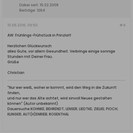
Dabei seit:
15.02.2008
Beiträge:
1264
10.05.2016, 09:50
#4
AW: Frühlings-Frühstück in Prinzlaff
Herzlichen Glückwunsch
alles Gute, vor allem Gesundheit. Verbringe einige sonnige
Stunden mit Deiner Frau.
Grüße
Christian
"Nur wer weiß, woher er kommt, wird den Weg in die Zukunft
finden,
und nur wer das Alte achtet, wird sinvoll Neues gestalten
können" (Autor unbekannt)
Dauersuche:KOHNKE; BEHRENDT; LENSER; LIEDTKE; ZIELKE; PIOCH;
KLINGER; AUT(H)ENRIEB; ROSENTHAL