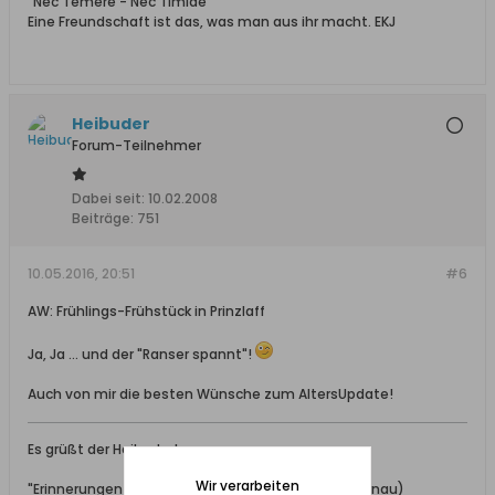
"Nec Temere - Nec Timide"
Eine Freundschaft ist das, was man aus ihr macht. EKJ
Heibuder
Forum-Teilnehmer
Dabei seit:
10.02.2008
Beiträge:
751
10.05.2016, 20:51
#6
AW: Frühlings-Frühstück in Prinzlaff
Ja, Ja ... und der "Ranser spannt"!
Auch von mir die besten Wünsche zum AltersUpdate!
Es grüßt der Heibuder!
Wir verarbeiten
"Erinnerungen sind Wärmflaschen fürs Herz." (R.Fernau)