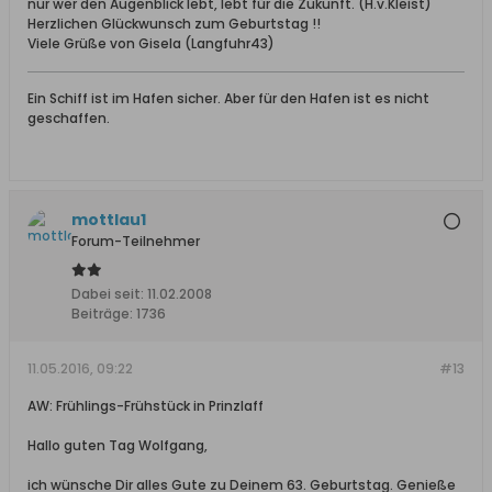
nur wer den Augenblick lebt, lebt für die Zukunft. (H.v.Kleist)
Herzlichen Glückwunsch zum Geburtstag !!
Viele Grüße von Gisela (Langfuhr43)
Ein Schiff ist im Hafen sicher. Aber für den Hafen ist es nicht
geschaffen.
mottlau1
Forum-Teilnehmer
Dabei seit:
11.02.2008
Beiträge:
1736
11.05.2016, 09:22
#13
AW: Frühlings-Frühstück in Prinzlaff
Hallo guten Tag Wolfgang,
ich wünsche Dir alles Gute zu Deinem 63. Geburtstag. Genieße