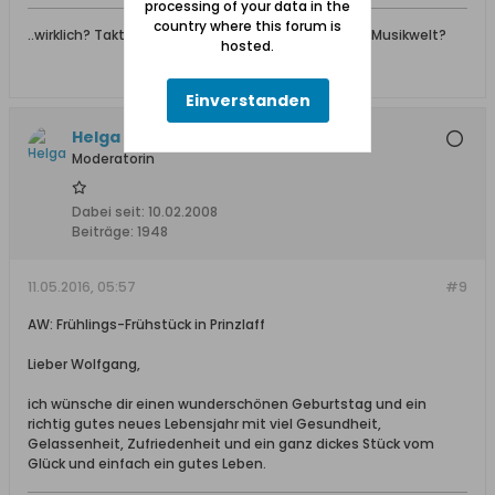
processing of your data in the
country where this forum is
..wirklich? Taktgefühl ist nicht nur ein Begriff in der Musikwelt?
hosted.
Einverstanden
Helga +, Ehrenmitglied
Moderatorin
Dabei seit:
10.02.2008
Beiträge:
1948
11.05.2016, 05:57
#9
AW: Frühlings-Frühstück in Prinzlaff
Lieber Wolfgang,
ich wünsche dir einen wunderschönen Geburtstag und ein
richtig gutes neues Lebensjahr mit viel Gesundheit,
Gelassenheit, Zufriedenheit und ein ganz dickes Stück vom
Glück und einfach ein gutes Leben.