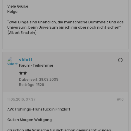
Viele Grüße
Helga
"Zwei Dinge sind unendlich, die menschliche Dummheit und das
Universum, beim Universum bin ich mir aber noch nicht sicher!"
(Albert Einstein)
vklatt
Forum-Teilnehmer
Dabei seit:
28.03.2009
Beiträge:
1526
11.05.2016, 07:37
#10
AW: Frühlings-Frühstück in Prinzlaff
Guten Morgen Wolfgang,
da schon alle Wünsche für dich schon gewünscht wurden,